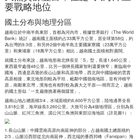
要戰略地位
國土分布與地理分區
越南位於中南半島東部，首都為河內市，根據世界銀行（The World
Bank）統計，越南國土面積約占33萬平方公里，居全球第58位，約
為台灣的9.3倍，和另外2個中南半島主要國家寮國（23萬平方公
里）和柬埔寨（18萬平方公里）相比，越南國土面積相對廣闊。
就國土分布來說，越南地形南北狹長呈「S」型，長達1,640公里，
東西最窄處僅48公里，比另一個狹長國家智利還要狹窄；東臨南中
國海，西邊是高聳的長山山脈和高原地帶，西北與中國險峻的雲貴
高原相接，東北地形則較為平坦，毗鄰中國嶺南地區，並有沖積平
原，南鄰東京灣，濱海也有相對較為廣大之平原──簡而言之，越南
的國土形似「一支扁擔挑著兩個籮筐」。
越南山地占總面積3/4，水域面積約6,600平方公里，陸地邊界全長
3,818公里，海岸線長3,260公里。大致可分為4個地理區，分別為長
山山脈、紅河三角洲、湄公河三角洲與東部沿海地區（詳見圖1）：
1.長山山脈：中國雲南高原向南延伸的部分，占越南國土總面積約
2/3，山脈沿西部從北向南延伸，西北端的番西邦峰（Fansipan）海