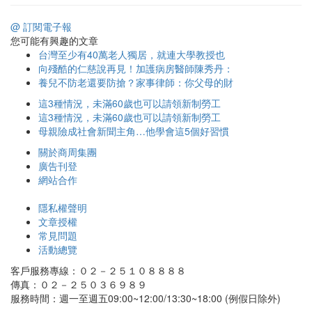
@ 訂閱電子報
您可能有興趣的文章
台灣至少有40萬老人獨居，就連大學教授也
向殘酷的仁慈說再見！加護病房醫師陳秀丹：
養兒不防老還要防搶？家事律師：你父母的財
這3種情況，未滿60歲也可以請領新制勞工
這3種情況，未滿60歲也可以請領新制勞工
母親險成社會新聞主角…他學會這5個好習慣
關於商周集團
廣告刊登
網站合作
隱私權聲明
文章授權
常見問題
活動總覽
客戶服務專線：０２－２５１０８８８８
傳真：０２－２５０３６９８９
服務時間：週一至週五09:00~12:00/13:30~18:00 (例假日除外)