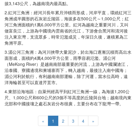
拔3,143公尺，為越南境內最高點。
2.紅河三角洲：經河川長年累月沖積而形成，河岸平直，環繞紅河三
角洲成半圓形的石灰岩丘陵區，海拔多在500公尺～1,000公尺；紅
河三角洲面積約1萬6,000平方公里。紅河為越南之重要河川，又叫
做富良江，上游為中國境內雲南省的元江，下游會合黑河和清河後
注入東京灣，支流眾多，時常氾濫成災，年深日久後，遂積累為三
角洲平原。
3.湄公河三角洲：為河川挾帶大量泥沙，於出海口逐漸沉積而高出水
面形成，面積約4萬4,000平方公里，雨季容易氾濫。湄公河
（MeKong River）是越南南部最重要的河流，上游為中國瀾滄江，
沿泰國、寮國邊境和柬埔寨而下，轉入越南，最後注入南中國海；
湄公河利於航行，有利越南南部運輸，除了河運，當水位高時，遠
洋海輪甚至可以直達芹苴市。
4.東部沿海地區：自萊州經高平到紅河三角洲一線，為海拔1,200公
尺、1,000公尺和600公尺的3個不等高度的丘陵與台地；越南境內東
北部和中國接壤之處石灰岩分布很廣，主要分布在下龍灣一帶。
«
1
2
3
4
»