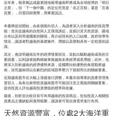
近年來，報章雜誌成篇累牘地報導越南即將成為全球經濟的「明日
之星」，但「下一個中國」的定位究竟是「名正言順」還是「言過
其實」，仍需回歸實際，用事實說話。
本書將從頭開始，由各個面向切入，為讀者深入分析越南的投資潛
能：首先從越南的自然與人文環境講起，並探討其天然資源、疆域
分布以及與周邊國家的關係，再介紹現有的人口結構、政府領導等
情況，讓讀者對越南的基礎條件、潛能以及限制具有一定程度的認
識。
其次，會說明越南近年的經濟發展狀況，並點出驅動越南成長的主
要因素，以利讀者能夠精確掌握越南未來經濟成長潛能；此外，也
將深入剖析越南的經濟優勢來源，從國際比較優勢的角度觀察越
南，深究越南得以在劇烈的區域競爭壓力下脫穎而出的關鍵要素。
近期越南股市在大幅上漲後進行調整，本書亦就專業的資產管理角
度切入，為各位敘明投資越南股市可能須注意之風險與關鍵要素，
提供投資人評估越南投資價值的標準與依據。
最後，剖析並比較目前可布局越南的投資商品，告知投資人相關投
資產品之優缺點與適用範圍，讓讀者可視自身需求進行布局。
天然資源豐富，位處2大海洋重