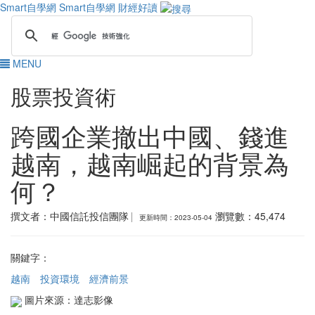
Smart自學網
Smart自學網 財經好讀
MENU
股票投資術
跨國企業撤出中國、錢進
越南，越南崛起的背景為
何？
撰文者：中國信託投信團隊
瀏覽數：45,474
關鍵字：
越南
投資環境
經濟前景
圖片來源：達志影像