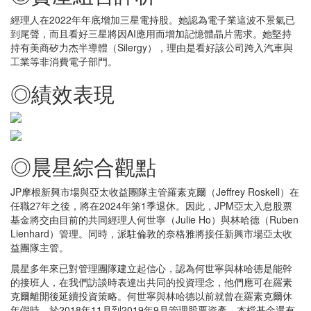
經理人在2022年年底增加三星電持股。她認為電子業這波不景氣已
到尾聲，而且看好三星將因AI應用而增加記憶體晶片需求。她堅持
持有美商矽力杰半導體（Silergy），理由是看好該公司跨入汽車與
工業等非消費電子部門。
◎績效表現
◎晨星綜合觀點
JP摩根新興市場與亞太收益團隊主管羅素克爾（Jeffrey Roskell）在
任職27年之後，將在2024年第1季退休。因此，JPM亞太入息股票
基金將交由目前的共同經理人何世寧（Julie Ho）與林哈德（Ruben
Lienhard）管理。同時，派駐倫敦的奈格雅將接任新興市場亞太收
益團隊主管。
晨星多年來已對管理團隊建立起信心，認為何世寧與林哈德是能幹
的接班人，在我們訪談時表達出共同的投資理念，他們應可在羅素
克爾離開後延續投資策略。何世寧與林哈德以前就曾在羅素克爾休
年假時，於2018年11月到2019年9月管理股票資產。本檔基金還有