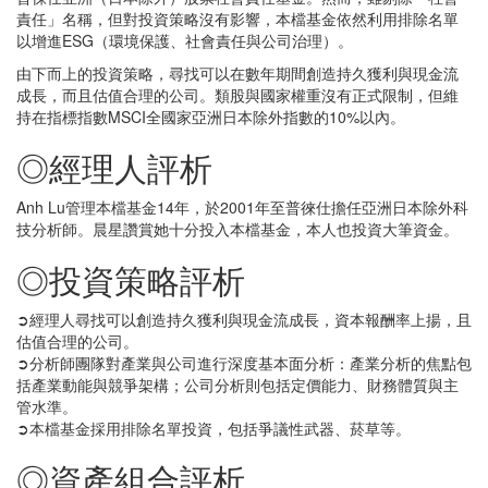
責任」名稱，但對投資策略沒有影響，本檔基金依然利用排除名單
以增進ESG（環境保護、社會責任與公司治理）。
由下而上的投資策略，尋找可以在數年期間創造持久獲利與現金流
成長，而且估值合理的公司。類股與國家權重沒有正式限制，但維
持在指標指數MSCI全國家亞洲日本除外指數的10%以內。
◎經理人評析
Anh Lu管理本檔基金14年，於2001年至普徠仕擔任亞洲日本除外科
技分析師。晨星讚賞她十分投入本檔基金，本人也投資大筆資金。
◎投資策略評析
➲經理人尋找可以創造持久獲利與現金流成長，資本報酬率上揚，且
估值合理的公司。
➲分析師團隊對產業與公司進行深度基本面分析：產業分析的焦點包
括產業動能與競爭架構；公司分析則包括定價能力、財務體質與主
管水準。
➲本檔基金採用排除名單投資，包括爭議性武器、菸草等。
◎資產組合評析