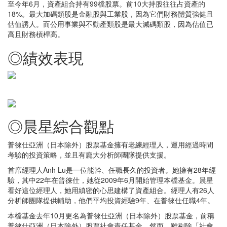
至今年6月，資產組合持有99檔股票。前10大持股往往占資產的
18%。最大加碼類股是金融股與工業股，因為它們財務體質強健且
估值誘人。而公用事業與不動產類股是最大減碼類股，因為估值已
高且財務槓桿高。
◎績效表現
◎晨星綜合觀點
普徠仕亞洲（日本除外）股票基金擁有老練經理人，運用經過時間
考驗的投資策略，並且有龐大分析師團隊提供支援。
首席經理人Anh Lu是一位能幹、任職長久的投資者。她擁有28年經
驗，其中22年在普徠仕，她從2009年6月開始管理本檔基金。晨星
看好這位經理人，她用縝密的心思建構了資產組合。經理人有26人
分析師團隊提供輔助，他們平均投資經驗9年、在普徠仕任職4年。
本檔基金去年10月更名為普徠仕亞洲（日本除外）股票基金，前稱
普徠仕亞洲（日本除外）股票社會責任基金。然而，雖剔除「社會