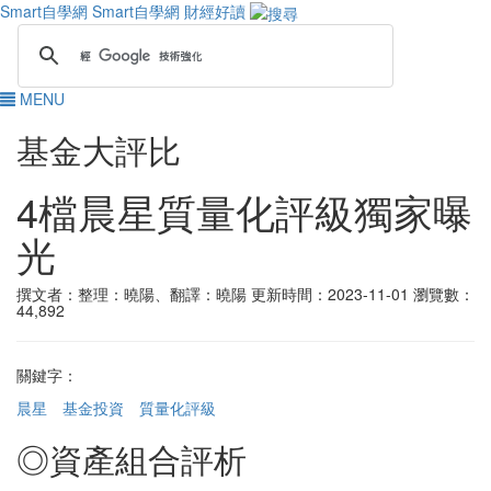
Smart自學網
Smart自學網 財經好讀
MENU
基金大評比
4檔晨星質量化評級獨家曝
光
撰文者：整理：曉陽、翻譯：曉陽
更新時間：2023-11-01
瀏覽數：
44,892
關鍵字：
晨星
基金投資
質量化評級
◎資產組合評析