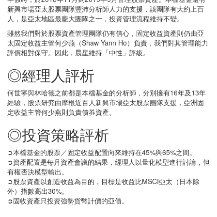
新興市場亞太股票團隊豐沛分析師人力的支援，該團隊有大約上百
人，是亞太地區最龐大團隊之一，投資管理流程維持不變。
雖然我們對於股票資產管理團隊仍有信心，固定收益資產則仍由亞
太固定收益主管何少燕（Shaw Yann Ho）負責，我們對其管理能力
評價相對保守。因此，晨星維持「中性」評級。
◎經理人評析
何世寧與林哈德之前都是本檔基金的分析師，分別擁有16年及13年
經驗，股票研究由摩根近百人新興市場亞太股票團隊支援，亞洲固
定收益主管何少燕則負責債券資產。
◎投資策略評析
➲本檔基金的股票／固定收益配置向來維持在45%與65%之間。
➲資產配置是每月資產會議的結果，經理人以量化模型進行討論，但
有權否決模型輸出。
➲股票資產以創造收益為目的，目標是收益比MSCI亞太（日本除
外）指數高出30%。
➲固收資產只投資強勢貨幣計價的亞債。