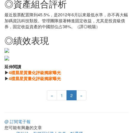
◎資產組合評析
最近股票配置降到45.5%，是2012年6月以來最低水準，亦不再大幅
加碼資訊科技類股。管理團隊接著轉進固定收益，尤其是投資級債
券，固定收益資產的中國部位占38%。（譯◎曉陽）
◎績效表現
延伸閱讀
▶
4檔晨星質量化評級獨家曝光
▶
4檔晨星質量化評級獨家曝光
«
1
2
»
@ 訂閱電子報
您可能有興趣的文章