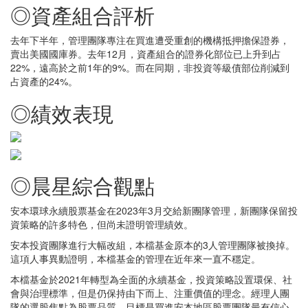
◎資產組合評析
去年下半年，管理團隊專注在買進遭受重創的機構抵押擔保證券，
賣出美國國庫券。去年12月，資產組合的證券化部位已上升到占
22%，遠高於之前1年的9%。而在同期，非投資等級債部位削減到
占資產的24%。
◎績效表現
◎晨星綜合觀點
安本環球永續股票基金在2023年3月交給新團隊管理，新團隊保留投
資策略的許多特色，但尚未證明管理績效。
安本投資團隊進行大幅改組，本檔基金原本的3人管理團隊被換掉。
這項人事異動證明，本檔基金的管理在近年來一直不穩定。
本檔基金於2021年轉型為全面的永續基金，投資策略設置環保、社
會與治理標準，但是仍保持由下而上、注重價值的理念。經理人團
隊的選股焦點為股票品質，目標是買進安本地區股票團隊最有信心