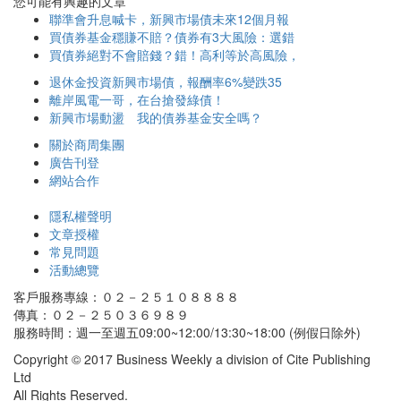
您可能有興趣的文章
聯準會升息喊卡，新興市場債未來12個月報
買債券基金穩賺不賠？債券有3大風險：選錯
買債券絕對不會賠錢？錯！高利等於高風險，
退休金投資新興市場債，報酬率6%變跌35
離岸風電一哥，在台搶發綠債！
新興市場動盪 我的債券基金安全嗎？
關於商周集團
廣告刊登
網站合作
隱私權聲明
文章授權
常見問題
活動總覽
客戶服務專線：０２－２５１０８８８８
傳真：０２－２５０３６９８９
服務時間：週一至週五09:00~12:00/13:30~18:00 (例假日除外)
Copyright © 2017 Business Weekly a division of Cite Publishing
Ltd
All Rights Reserved.