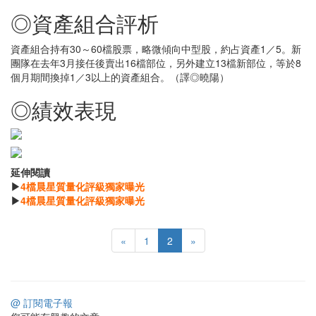
◎資產組合評析
資產組合持有30～60檔股票，略微傾向中型股，約占資產1／5。新
團隊在去年3月接任後賣出16檔部位，另外建立13檔新部位，等於8
個月期間換掉1／3以上的資產組合。（譯◎曉陽）
◎績效表現
延伸閱讀
▶
4檔晨星質量化評級獨家曝光
▶
4檔晨星質量化評級獨家曝光
«
1
2
»
@ 訂閱電子報