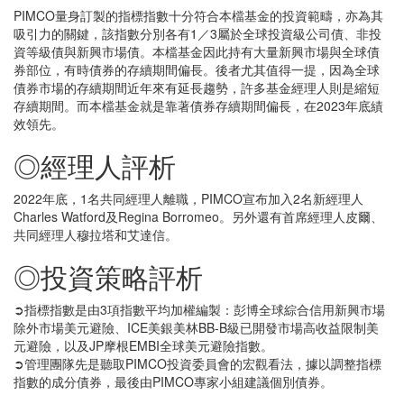
PIMCO量身訂製的指標指數十分符合本檔基金的投資範疇，亦為其
吸引力的關鍵，該指數分別各有1／3屬於全球投資級公司債、非投
資等級債與新興市場債。本檔基金因此持有大量新興市場與全球債
券部位，有時債券的存續期間偏長。後者尤其值得一提，因為全球
債券市場的存續期間近年來有延長趨勢，許多基金經理人則是縮短
存續期間。而本檔基金就是靠著債券存續期間偏長，在2023年底績
效領先。
◎經理人評析
2022年底，1名共同經理人離職，PIMCO宣布加入2名新經理人
Charles Watford及Regina Borromeo。另外還有首席經理人皮爾、
共同經理人穆拉塔和艾達信。
◎投資策略評析
➲指標指數是由3項指數平均加權編製：彭博全球綜合信用新興市場
除外市場美元避險、ICE美銀美林BB-B級已開發市場高收益限制美
元避險，以及JP摩根EMBI全球美元避險指數。
➲管理團隊先是聽取PIMCO投資委員會的宏觀看法，據以調整指標
指數的成分債券，最後由PIMCO專家小組建議個別債券。