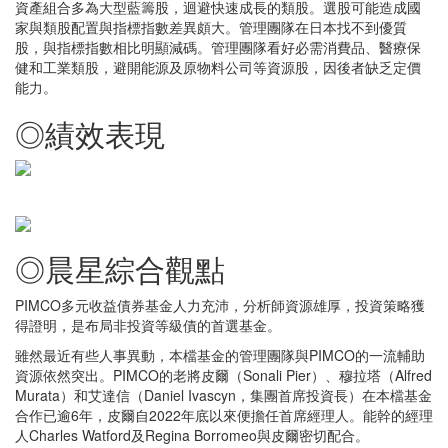
資產組合多為大型藍籌股，迴避快速成長的類股。選股可能造成國
家與類股配置與指標指數差異頗大。管理團隊在日本找不到優質
股，與指標指數相比明顯減碼。管理團隊看好必需消費品、醫療保
健和工業類股，避開能源及原物料公司等資源股，因後者缺乏定價
能力。
◎績效表現
◎晨星綜合觀點
PIMCO多元收益債券基金人力充沛，分析師資源雄厚，投資策略獲
得證明，是布局非投資等級債的首選基金。
雖然最近有些人事異動，本檔基金的管理團隊與PIMCO的一流輔助
資源依然突出。PIMCO的老將皮爾（Sonali Pier）、穆拉塔（Alfred
Murata）和艾達信（Daniel Ivascyn，集團首席投資長）在本檔基金
合作已逾6年，皮爾自2022年底以來便擔任首席經理人。能幹的經理
人Charles Watford及Regina Borromeo與皮爾密切配合。