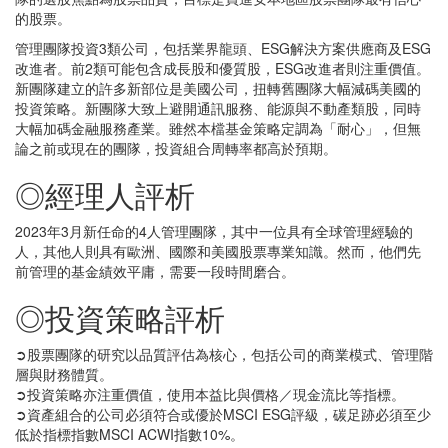
的股票。
管理團隊投資3類公司，包括業界龍頭、ESG解決方案供應商及ESG
改進者。前2類可能包含成長股和優質股，ESG改進者則注重價值。
新團隊建立的許多新部位是美國公司，扭轉舊團隊大幅減碼美國的
投資策略。新團隊大致上避開通訊服務、能源與不動產類股，同時
大幅加碼金融服務產業。雖然本檔基金策略定調為「耐心」，但無
論之前或現在的團隊，投資組合周轉率都高於預期。
◎經理人評析
2023年3月新任命的4人管理團隊，其中一位具有全球管理經驗的
人，其他人則具有歐洲、國際和美國股票專業知識。然而，他們先
前管理的基金績效平庸，需要一段時間磨合。
◎投資策略評析
➲股票團隊的研究以品質評估為核心，包括公司的商業模式、管理階
層與財務體質。
➲投資策略亦注重價值，使用本益比與價格／現金流比等指標。
➲資產組合的公司必須符合或優於MSCI ESG評級，碳足跡必須至少
低於指標指數MSCI ACWI指數10%。