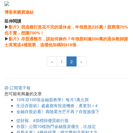
博客來購買連結
延伸閱讀
▶
影片》我這樣打造花不完的退休金，年領股息220萬！股票漲70%
也不賣，想賺700%！
▶
影片》存股遇熊市，該如何操作？年領股利逾200萬的退休教師謝
士英買這4檔股票，這檔他加碼到419張
«
1
2
»
@ 訂閱電子報
您可能有興趣的文章
10年存100張金融股教學》每月1萬元買
生活存股術》處處都有投資機會，產業別＋4
金融存股必看》壽險業光芒不再？存股族接下
從財報、4指標篩優質銀行股
存股》公開10檔熱門金融股資優生，比放定
存股名單》4條件篩選：穩定獲利且股利大方