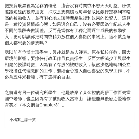
把投資股票視為定存的概念，適合沒有時間或不想天天盯盤、賺價
差跑短線的投資朋友，抑或是想穩穩地每年領取比銀行定存利率略
高的被動收入，並有耐心地去讓時間產生複利效果的投資人。這算
是一種投資習慣或心態，如果適合自己，沒有必要因為年紀或人生
不同的階段去做調整。反而是當你有了穩定而逐年成長的被動收
入，更可以讓你把時間或精力放在個人喜歡的事物上。這不就是每
個人都想要的夢想嗎？
我以前有位博士班學生，興趣就是為人師表。原在私校任教，因大
環境的影響，要擔任行政工作且負責招生，反而大幅減少了與學生
相處的授課時數。因為有了存股的被動收入，毅然決然地轉到公立
學校擔任代理教師的工作，繼續全心投入自己喜愛的教學工作，不
必為五斗米折腰，有了選擇的自由。
之前還有另一位研究所學生，他是放棄了某金控的高薪工作而去當
國中老師，也是因為有了被動收入當靠山，讓他能無後顧之憂地作
育英才（本文摘自Chapter3）。
小檔案＿謝士英