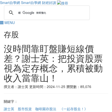
Smart自學網
Smart自學網 財經好讀
MENU
存股
沒時間靠盯盤賺短線價
差？謝士英：把投資股票
視為定存概念，累積被動
收入當靠山！
撰文者：謝士英
更新時間：2024-11-25
瀏覽數：85,076
關鍵字：
謝士英
股市投資
咖啡園存股法
《一起存股去！》