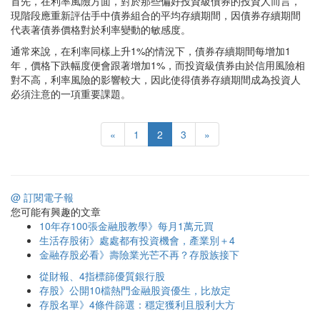
首先，在利率風險方面，對於那些偏好投資級債券的投資人而言，
現階段應重新評估手中債券組合的平均存續期間，因債券存續期間
代表著債券價格對於利率變動的敏感度。
通常來說，在利率同樣上升1%的情況下，債券存續期間每增加1
年，價格下跌幅度便會跟著增加1%，而投資級債券由於信用風險相
對不高，利率風險的影響較大，因此使得債券存續期間成為投資人
必須注意的一項重要課題。
«
1
2
3
»
@ 訂閱電子報
您可能有興趣的文章
10年存100張金融股教學》每月1萬元買
生活存股術》處處都有投資機會，產業別＋4
金融存股必看》壽險業光芒不再？存股族接下
從財報、4指標篩優質銀行股
存股》公開10檔熱門金融股資優生，比放定
存股名單》4條件篩選：穩定獲利且股利大方