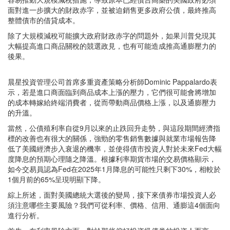
面對進一步擴大的財政赤字，並被迫銷售更多政府公債，最終推高
整體債市的借貸成本。
除了大規模減稅可能擴大政府財政赤字的問題外，如果川普兌現其
大幅提高進口商品關稅的競選政見，也有可能造成推高通膨壓力的
後果。
晨星投資管理公司首席多重資產策略分析師Dominic Pappalardo表
示，若是進口商面臨到商品成本上漲的壓力，它們很可能會將增加
的成本轉嫁給終端消費者，從而帶動商品價格上漲，以及通膨壓力
的升溫。
當然，公債殖利率自從9月以來的止跌回升走勢，與這段期間經濟指
標的改善也有很大的關係，強勁的零售銷售數據與就業市場報告降
低了美國經濟步入衰退的機率，並使得債市投資人對於未來Fed大幅
度降息的預期心理隨之降溫。根據利率期貨市場的交易價格顯示，
如今交易員認為Fed在2025年1月降息的可能性只剩下30%，相較於
1個月前的65%呈現明顯下降。
綜上所述，面對美國總統大選後的變局，接下來債券市場投資人必
須注意哪些主要風險？我們可從利率、價格、信用、通膨這4個面向
進行分析。