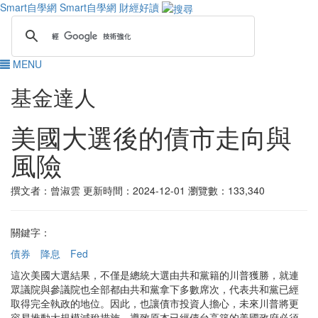
Smart自學網
Smart自學網 財經好讀
MENU
基金達人
美國大選後的債市走向與
風險
撰文者：曾淑雲
更新時間：2024-12-01
瀏覽數：133,340
關鍵字：
債券
降息
Fed
這次美國大選結果，不僅是總統大選由共和黨籍的川普獲勝，就連
眾議院與參議院也全部都由共和黨拿下多數席次，代表共和黨已經
取得完全執政的地位。因此，也讓債市投資人擔心，未來川普將更
容易推動大規模減稅措施，導致原本已經債台高築的美國政府必須