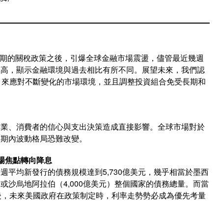
祭出超預期的關稅政策之後，引爆全球金融市場震盪，儘管最近幾週
極高，顯示金融環境與過去相比有所不同。展望未來，我們認
，來應對不斷變化的市場環境，並且調整投資組合免受長期和
企業、消費者的信心與支出決策造成直接影響。全球市場對於
短期內波動格局恐難改變。
場焦點轉向降息
週平均新發行的債務規模達到5,730億美元，幾乎相當於墨西
元）或沙烏地阿拉伯（4,000億美元）整個國家的債務總量。而當
後，未來美國政府在政策制定時，利率走勢勢必成為優先考量