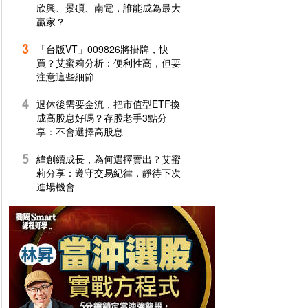
欣興、景碩、南電，誰能成為最大
贏家？
「台版VT」009826將掛牌，快
買？艾蜜莉分析：便利性高，但要
注意這些細節
退休後需要金流，把市值型ETF換
成高股息好嗎？存股老手3點分
享：不會選擇高股息
緯創續成長，為何選擇賣出？艾蜜
莉分享：遵守交易紀律，靜待下次
進場機會