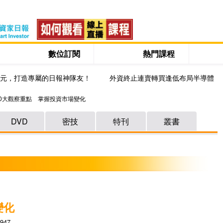
數位訂閱
熱門課程
0元，打造專屬的日報神隊友！
外資終止連賣轉買逢低布局半導體
10大觀察重點 掌握投資市場變化
DVD
密技
特刊
叢書
變化
947