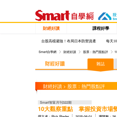
財經好讀
課程好學
台股高檔避險！布局日本防禦資產
每天1
Smart自學網
財經好讀
股票：熱門股點評
雜誌
財經好讀 > 股票：熱門股點評
Smart智富月刊322期
10大觀察重點 掌握投資市場
撰文者：Rick Rieder
2025-06-01
瀏覽數：26,