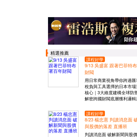
精選推薦
課程好學
9/13 吳盛富 跟著巴菲特
財閥
用日常商業視角帶你跨過匯
稅負與工具選擇的日本市場
核心｜3大維度建構全球防
解密跨國財閥底層獲利邏輯
課程好學
8/23 楊忠憲 判讀消息面
與股價的落差 直播班
判讀消息面 破解新聞與股