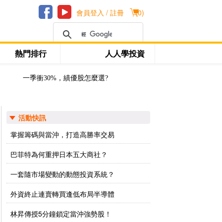
會員登入 / 註冊
(
0
)
熱門排行
人人學投資
一季衝30%，績優股怎麼選?
活動快訊
掌握籌碼與當沖，打造高勝率交易
巴菲特為何重押日本五大商社？
一套隨市場變動的動態投資系統？
外資終止連賣轉買逢低布局半導體
林昇傳授5分鐘鎖定當沖強勢股！