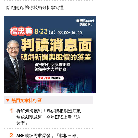
陪跑開跑 讓你技術分析學到懂
熱門文章排行區
拆解鴻海獲利！靠併購把製造底氣
煉成AI護城河，今年EPS上看「這
數字」
ABF載板需求爆發，「載板三雄」