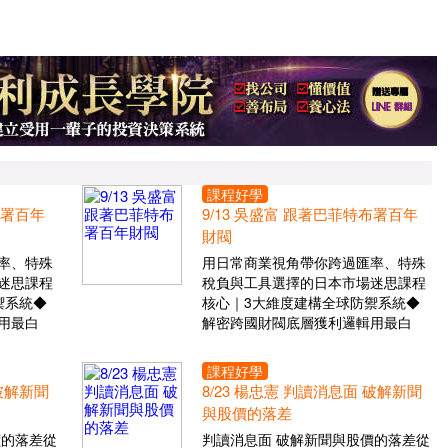
課程好學
布署百年
9/13 吳盛富 跟著巴菲特布署百年
財閥
率、特殊
用日常商業視角帶你跨過匯率、特殊
迷思課程
稅負與工具選擇的日本市場迷思課程
禦系統◆
核心｜3大維度建構全球防禦系統◆
用最白
解密跨國財閥底層獲利邏輯用最白
課程好學
 破解新聞
8/23 楊忠憲 判讀消息面 破解新聞
與股價的落差
價的落差從
判讀消息面 破解新聞與股價的落差從