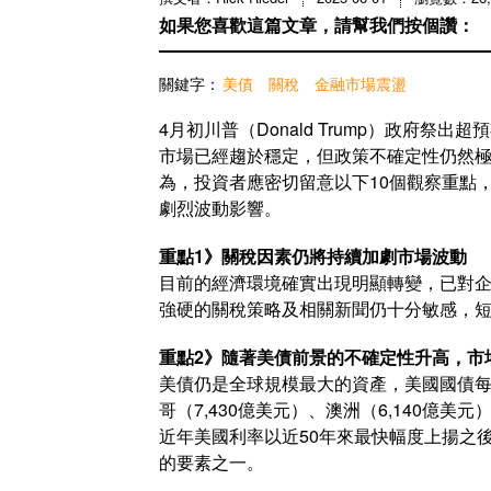
如果您喜歡這篇文章，請幫我們按個讚：
關鍵字：
美債
關稅
金融市場震盪
4月初川普（Donald Trump）政府
市場已經趨於穩定，但政策不確定性仍然
為，投資者應密切留意以下10個觀察重點
劇烈波動影響。
重點1》關稅因素仍將持續加劇市場波動
目前的經濟環境確實出現明顯轉變，已對
強硬的關稅策略及相關新聞仍十分敏感，
重點2》隨著美債前景的不確定性升高，市
美債仍是全球規模最大的資產，美國國債每
哥（7,430億美元）、澳洲（6,140億美
近年美國利率以近50年來最快幅度上揚之
的要素之一。