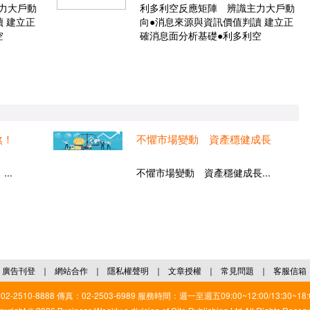
力大戶動
利多利空反應矩陣 辨識主力大戶動
 建立正
向●消息來源與資訊價值判讀 建立正
空
確消息面分析基礎●利多利空
煞！
不懼市場變動 資產穩健成長
..
不懼市場變動 資產穩健成長...
廣告刊登
｜
網站合作
｜
隱私權聲明
｜
文章授權
｜
常見問題
｜
客服信箱
2510-8888 傳真：02-2503-6989 服務時間：週一至週五09:00~12:00/13:30~18