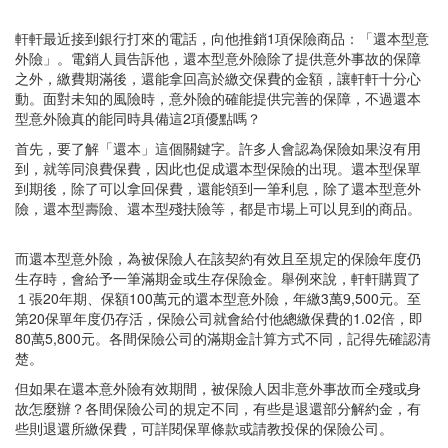
軒軒最近接到銀行打來的電話，向他推銷1項保險商品：「還本型意
外險」。電銷人員告訴他，還本型意外險除了提供意外事故的保障
之外，繳費期滿後，還能拿回高於繳交保費的金額，讓軒軒十分心
動。面對未知的風險時，意外險的確能提供完善的保障，不過還本
型意外險真的能同時具備這2項優點嗎？
首先，要了解「還本」這個關鍵字。許多人會認為保險如果沒有用
到，就等同浪費保費，因此也促成還本型保險的出現。還本型保單
到期後，除了可以拿回保費，還能領到一筆利息，除了還本型意外
險，還本型壽險、還本型殘扶險等，都是市場上可以見到的商品。
而還本型意外險，為被保險人在該契約有效且至規定的保險年度仍
生存時，會給予一筆滿期金或生存保險金。舉例來說，軒軒購買了
１張20年期、保額100萬元的還本型意外險，年繳3萬9,500元。至
第20保單年度仍存活，保險公司就會給付他總繳保費的1.02倍，即
80萬5,800元。各間保險公司的滿期金計算方式不同，記得先確認清
楚。
但如果在還本意外險有效期間，被保險人因非意外事故而全殘或身
故怎麼辦？各間保險公司的規定不同，有些是退還部分解約金，有
些則退還所繳保費，可詳閱保單條款或請教投保的保險公司。