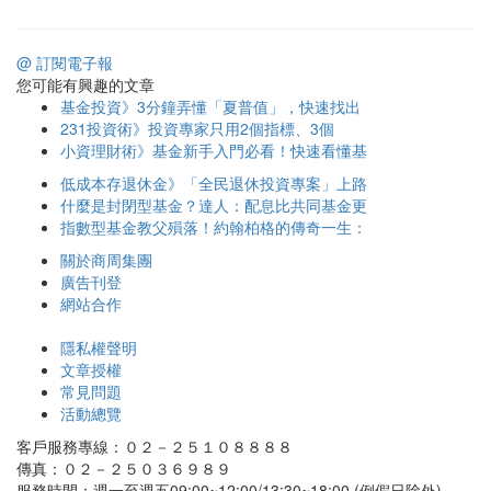
@ 訂閱電子報
您可能有興趣的文章
基金投資》3分鐘弄懂「夏普值」，快速找出
231投資術》投資專家只用2個指標、3個
小資理財術》基金新手入門必看！快速看懂基
低成本存退休金》「全民退休投資專案」上路
什麼是封閉型基金？達人：配息比共同基金更
指數型基金教父殞落！約翰柏格的傳奇一生：
關於商周集團
廣告刊登
網站合作
隱私權聲明
文章授權
常見問題
活動總覽
客戶服務專線：０２－２５１０８８８８
傳真：０２－２５０３６９８９
服務時間：週一至週五09:00~12:00/13:30~18:00 (例假日除外)