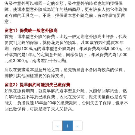
沒發生意外可以領回一定的金額，發生意外的時候也能夠獲得保
障，使還本型意外險成為近年的熱銷商品，更有許多人把它作為強
迫存錢的工具之一。不過，投保還本意外險之前，有2件事情要留
意：
留意1》保費較一般意外險高
首先，還本型意外險的保費，比起一般定期意外險高出許多，代表
要買到足夠的保額，就得花更多的預算。以30歲的男性購買20年
期、保額100萬元的還本型意外險為例，年繳保費為3萬9,500元。但
若購買的是1年期的定期意外險，同樣保額下，年繳保費約為1,000
元至3,000元，兩者差距十分明顯。
所以在規畫還本型意外險之前，應先衡量會不會因為較高的保費，
排擠到其他同樣重要的保障支出。
留意2》提早解約可能損失已繳保費
如果在繳費期間，就提早解約還本型意外險，只能領回解約金。然
而解約金並不等於已繳保費，因此在投保前，應先衡量自己是否有
能力，負擔長達15年至20年的繳費期間，否則失去了保障，也拿不
回已繳保費，可說是賠了夫人又折兵。
«
1
»