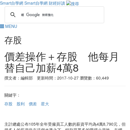
Smart自學網
Smart自學網 財經好讀
MENU
存股
價差操作＋存股 他每月
替自己加薪4萬8
撰文者：編輯部 更新時間：2017-10-27
瀏覽數：60,449
關鍵字：
存股
股利
價差
星大
主計總處公布105年全年受僱員工人數的薪資平均為4萬8,790元，但
很多人的薪資尚在這個水準之下，特別是眾多的職場小資族。在網