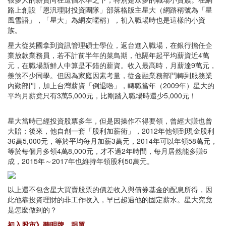
路上創設「恩汎理財投資團隊」部落格版主星大（網路稱號為「星
風雪語」，「星大」為網友暱稱），初入職場時也是這樣的小資
族。
星大從英國拿到資訊管理碩士學位，返台進入職場，在銀行擔任企
業放款業務員，若不計前半年的菜鳥期，他隔年起平均薪資近4萬
元，在職場新鮮人中算是不錯的薪資。收入最高時，月薪達9萬元，
羨煞不少同學。但因為家庭因素考量，從金融業務部門轉到服務業
內勤部門，加上台灣薪資「倒退嚕」，轉職當年（2009年）星大的
平均月薪竟只有3萬5,000元，比剛踏入職場時還少5,000元！
星大當時已經投資股票多年，但是因操作不得要領，曾經大賺也曾
大賠；後來，他自創一套「股利加薪術」，2012年他領到現金股利
36萬5,000元，等於平均每月加薪3萬元，2014年可以年領58萬元，
等於每個月多領4萬8,000元，才不過2年時間，每月居然能多賺6
成，2015年～2017年也維持年領股利50萬元。
以上還不包含星大買賣股票的價差收入與債券基金的配息所得，因
此他靠投資理財的非工作收入，早已超過他的固定薪水。星大究竟
是怎麼做到的？
初入股市》聽明牌、跟單