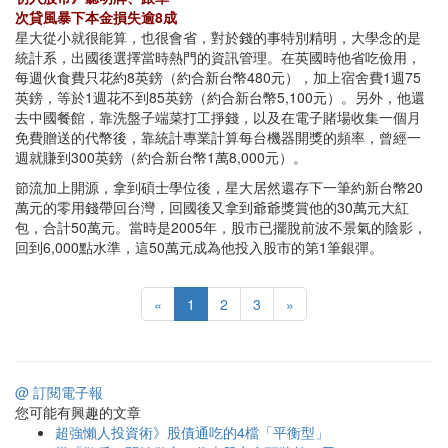
次貸風暴下本金損失逾8成
星大從小就很能算，也很會省，對於錢的事特別精明，大學念的是
統計系，出國後選擇當時熱門的資訊管理。在英國時他省吃儉用，
每週伙食費只花約8英鎊（約合新台幣480元），加上宿舍費1週75
英鎊，等於1週花不到85英鎊（約合新台幣5,100元）。另外，他還
去中國餐館，靠洗盤子端菜打工掙錢，以及在電子賭場收集一個月
免費贈送的代幣後，靠統計專業計算每台機器開獎的頻率，曾經一
週就賺到300英鎊（約合新台幣1萬8,000元）。
節流加上開源，拿到碩士學位後，星大居然還存下一筆約新台幣20
萬元的零用錢帶回台灣，回國後又拿到爺爺獎賞他的30萬元大紅
包，合計50萬元。當時是2005年，股市已擺脫前波不景氣的陰影，
回到6,000點水準，這50萬元成為他投入股市的第1筆銀彈。
«
1
2
3
»
@ 訂閱電子報
您可能有興趣的文章
超強懶人投資術》股債通吃的4檔「平衡型」