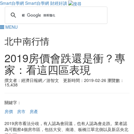
Smart自學網
Smart自學網 財經好讀
MENU
北中南行情
2019房價會跌還是衝？專
家：看這四區表現
撰文者：經濟日報網／游智文 更新時間：2019-02-26
瀏覽數：
15,438
關鍵字：
房價
房市
房產
2019房市看法分歧，有人認為會回溫，也有人認為會走跌。業者認
為可觀察4個房市區，包括大安、南港、板橋江翠北側以及新店央北