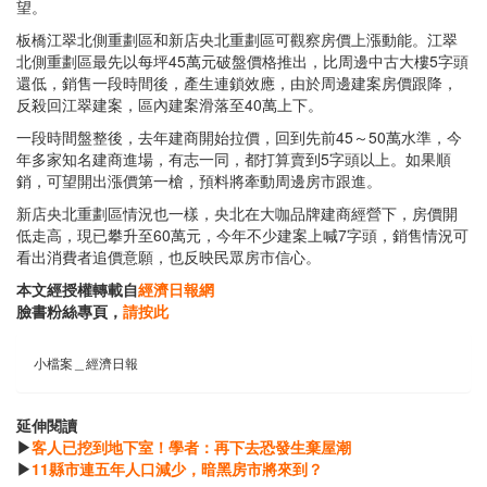
望。
板橋江翠北側重劃區和新店央北重劃區可觀察房價上漲動能。江翠
北側重劃區最先以每坪45萬元破盤價格推出，比周邊中古大樓5字頭
還低，銷售一段時間後，產生連鎖效應，由於周邊建案房價跟降，
反殺回江翠建案，區內建案滑落至40萬上下。
一段時間盤整後，去年建商開始拉價，回到先前45～50萬水準，今
年多家知名建商進場，有志一同，都打算賣到5字頭以上。如果順
銷，可望開出漲價第一槍，預料將牽動周邊房市跟進。
新店央北重劃區情況也一樣，央北在大咖品牌建商經營下，房價開
低走高，現已攀升至60萬元，今年不少建案上喊7字頭，銷售情況可
看出消費者追價意願，也反映民眾房市信心。
本文經授權轉載自
經濟日報網
臉書粉絲專頁，
請按此
小檔案＿經濟日報
延伸閱讀
▶
客人已挖到地下室！學者：再下去恐發生棄屋潮
▶
11縣市連五年人口減少，暗黑房市將來到？