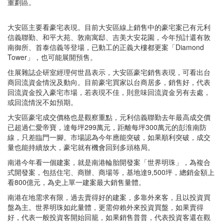
重劃區。
大安區主要看豪宅表現。目前大安區線上銷售中的豪宅案已有元利
信義聯勤、和平大苑、敦南寓邸、吉美大安花園，今年預計還有敦
南御所、首泰信義等登場，已動工的正義大樓都更案「Diamond
Tower」，也可能展開預售。
住展雜誌企研室經理何世昌表示，大安區豪宅銷售表現，可看出台
商回流資金情況及動向。目前豪宅買家以台商居多，銷售好，代表
回流資金投入豪宅市場，若表現不佳，則意味回流資金另有去處，
或回流情況不如預期。
大安區豪宅成交價格也是觀察重點，元利信義聯勤去年最高成交價
已超過仁愛帝寶，達每坪299萬元，距離每坪300萬元的彭淮南防
線，只差臨門一腳。市場認為今年應能突破，如果順利突破，成交
量也能持續放大，豪宅就有機會回到多頭格局。
南港今年看一個建案，就是南港輪胎開發案「世界明珠」，為複合
式開發案，包括住宅、商辦、商場等，基地達9,500坪，總銷金額上
看800億元，為史上單一建案最大銷售量體。
南港在地需求有限，過去賣得好的建案，多靠外來客，且以投資買
盤為主。世界明珠如此量體，更需仰賴外來投資買盤，如果賣得
好，代表一般投資客開始回籠，如果銷售普普，代表投資客還在觀