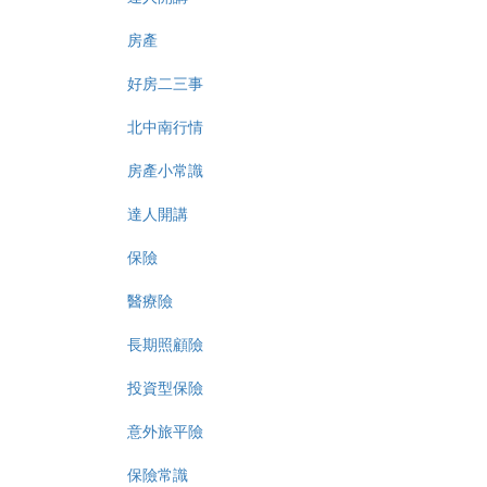
房產
好房二三事
北中南行情
房產小常識
達人開講
保險
醫療險
長期照顧險
投資型保險
意外旅平險
保險常識