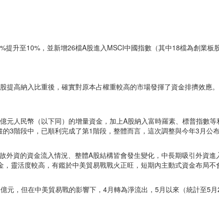
%提升至10%，並新增26檔A股進入MSCI中國指數（其中18檔為創業板
A股提高納入比重後，確實對原本占權重較高的市場發揮了資金排擠效應。
000億元人民幣（以下同）的增量資金，加上A股納入富時羅素、標普指數等
規畫的3階段中，已順利完成了第1階段，整體而言，這次調整與今年3月
故外資的資金流入情況、整體A股結構皆會發生變化，中長期吸引外資進入
資金，靈活度較高，有鑑於中美貿易戰戰火正旺，短期內主動式資金布局
55億元，但在中美貿易戰的影響下，4月轉為淨流出，5月以來（統計至5月