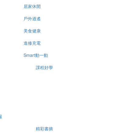
居家休閒
戶外逍遙
美食健康
進修充電
Smart動一動
課程好學
報
精彩書摘