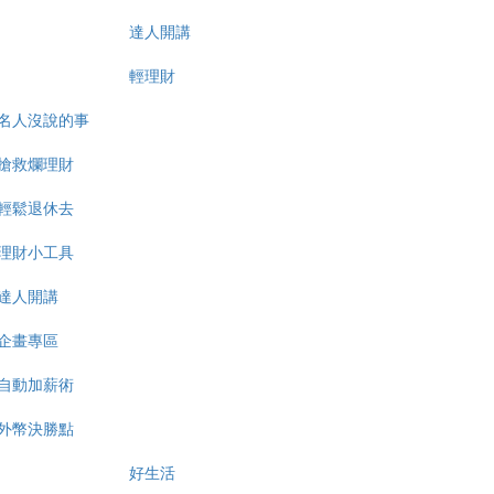
達人開講
輕理財
名人沒說的事
搶救爛理財
輕鬆退休去
理財小工具
達人開講
企畫專區
自動加薪術
外幣決勝點
好生活