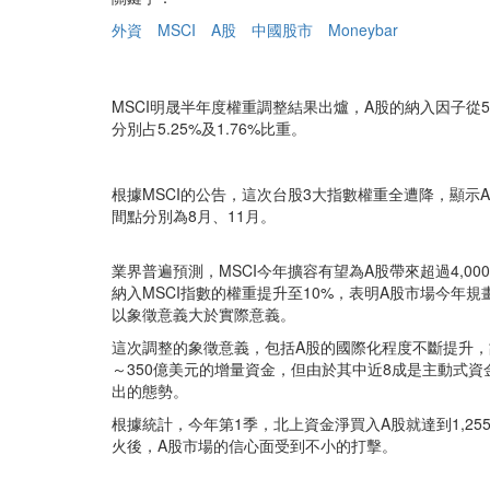
外資
MSCI
A股
中國股市
Moneybar
MSCI明晟半年度權重調整結果出爐，A股的納入因子從5
分別占5.25%及1.76%比重。
根據MSCI的公告，這次台股3大指數權重全遭降，顯示
間點分別為8月、11月。
業界普遍預測，MSCI今年擴容有望為A股帶來超過4,
納入MSCI指數的權重提升至10%，表明A股市場今年
以象徵意義大於實際意義。
這次調整的象徵意義，包括A股的國際化程度不斷提升，
～350億美元的增量資金，但由於其中近8成是主動式
出的態勢。
根據統計，今年第1季，北上資金淨買入A股就達到1,2
火後，A股市場的信心面受到不小的打擊。