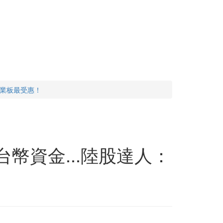
創業板最受惠！
幣資金...陸股達人：