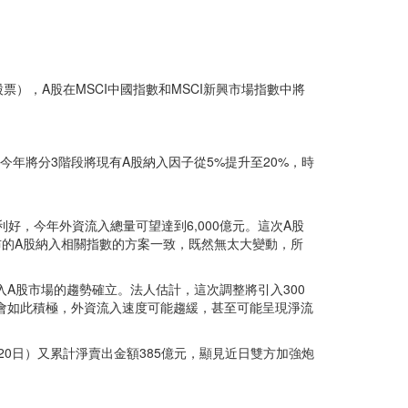
股票），A股在MSCI中國指數和MSCI新興市場指數中將
今年將分3階段將現有A股納入因子從5%提升至20%，時
利好，今年外資流入總量可望達到6,000億元。這次A股
公布的A股納入相關指數的方案一致，既然無太大變動，所
A股市場的趨勢確立。法人估計，這次調整將引入300
不會如此積極，外資流入速度可能趨緩，甚至可能呈現淨流
20日）又累計淨賣出金額385億元，顯見近日雙方加強炮