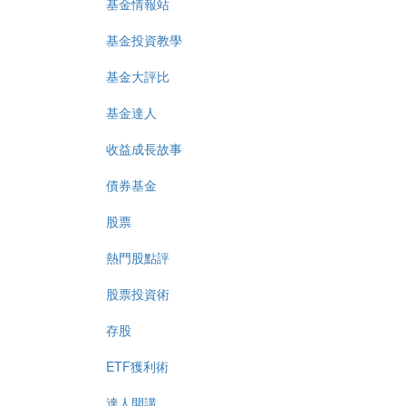
基金情報站
基金投資教學
基金大評比
基金達人
收益成長故事
債券基金
股票
熱門股點評
股票投資術
存股
ETF獲利術
達人開講