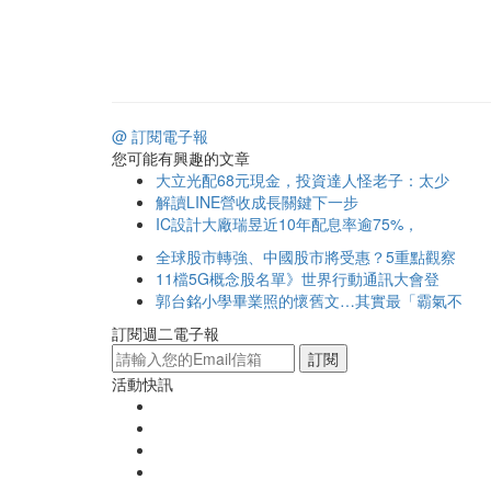
@ 訂閱電子報
您可能有興趣的文章
大立光配68元現金，投資達人怪老子：太少
解讀LINE營收成長關鍵下一步
IC設計大廠瑞昱近10年配息率逾75%，
全球股市轉強、中國股市將受惠？5重點觀察
11檔5G概念股名單》世界行動通訊大會登
郭台銘小學畢業照的懷舊文…其實最「霸氣不
訂閱週二電子報
訂閱
活動快訊