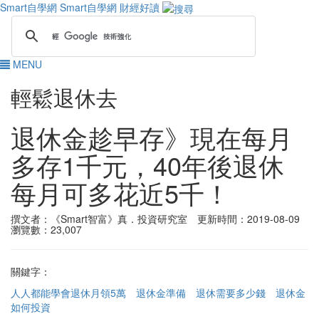
Smart自學網
Smart自學網 財經好讀
MENU
輕鬆退休去
退休金趁早存》現在每月
多存1千元，40年後退休
每月可多花近5千！
撰文者：《Smart智富》真．投資研究室 更新時間：2019-08-09
瀏覽數：23,007
關鍵字：
人人都能學會退休月領5萬
退休金準備
退休需要多少錢
退休金
如何投資