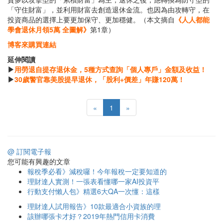
「守住財富」，並利用財富去創造退休金流。也因為由攻轉守，在
投資商品的選擇上要更加保守、更加穩健。（本文摘自
《人人都能
學會退休月領5萬 全圖解》
第1章）
博客來購買連結
延伸閱讀
▶
用勞退自提存退休金，5種方式查詢「個人專戶」金額及收益！
▶
30歲警官靠美股提早退休，「股利+價差」年賺120萬！
«
1
»
@ 訂閱電子報
您可能有興趣的文章
報稅季必看》減稅囉！今年報稅一定要知道的
理財達人實測！一張表看懂哪一家AI投資平
行動支付懶人包》精選6大QA一次懂：這樣
理財達人試用報告》10款最適合小資族的理
該辦哪張卡才好？2019年熱門信用卡消費