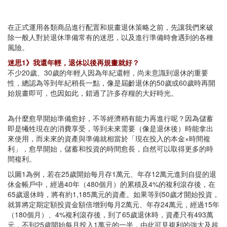
在正式運用各類商品進行配置和規畫退休策略之前，先讓我們來破
除一般人對於退休準備常有的迷思，以及進行準備時會遇到的各種
風險。
迷思1》我還年輕，退休以後再規畫就好？
不少20歲、30歲的年輕人因為年紀還輕，尚未意識到退休的重要
性，總認為等到年紀稍長一點，像是屆齡退休的50歲或60歲時再開
始規畫即可，也因如此，錯過了許多存糧的大好時光。
為什麼愈早開始準備愈好，不等經濟稍有能力再進行呢？因為儲蓄
即是犧牲現在的消費享受，等到未來需要（像是退休後）時能拿出
來使用，而未來的資產與準備就相當於「現在投入的本金×時間複
利」，愈早開始，儲蓄和投資的時間愈長，自然可以取得更多的時
間複利。
以圖1為例，若在25歲開始每月存1萬元、年存12萬元進到自提的退
休金帳戶中，經過40年（480個月）的累積及4%的複利滾存後，在
65歲退休時，將有約1,185萬元的資產。如果等到50歲才開始投資，
就算將定期定額投資金額倍增到每月2萬元、年存24萬元，經過15年
（180個月）、4%複利滾存後，到了65歲退休時，資產只有493萬
元，不到25歲開始每月投入1萬元的一半，由此可見複利的強大及趁