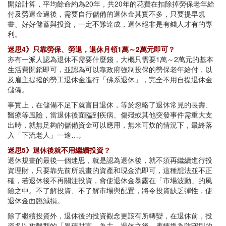
開始計算，平均餘命約為20年，共20年的花費在扣除掉勞保老年給
付及勞退金過後，需要自行儲備的退休金其實不多，只要提早規
畫、好好儲蓄與投資，一定不難達成，退休絕非是有錢人才有的專
利。
迷思4》只靠勞保、勞退，退休月領1萬～2萬元即可？
亦有一派人認為退休不需要什麼錢，大概只需要1萬～2萬元的基本
生活費開銷即可，並認為可以靠政府強制投保的勞保老年給付，以
及雇主提撥的勞工退休金進行「佛系退休」，完全不用自提退休金
儲備。
事實上，在儲備不足下就盲目退休，等於忽略了退休常見的長壽、
醫療等風險，當退休後面臨到疾病、傷殘或其他突發事件需重大支
出時，就無足夠的儲備資金可以應用，無米可炊的情況下，最終落
入「下流老人」一途…。
迷思5》退休後就不用繼續投資？
退休規畫的最後一個迷思，就是認為退休後，就不須再繼續進行投
資理財，只要靠先前所規畫的資產和現金流即可，這種想法並不正
確，若退休後不再關注投資，會使退休金暴露在「市場波動」的風
險之中。不了解投資、不了解市場與配置，將令投資缺乏彈性，使
退休金面臨減損。
除了繼續投資外，退休後的投資觀念更該有所轉變，在退休前，投
資多以攻擊型的「累積財富」為主，退休之後，應轉換為防守型的