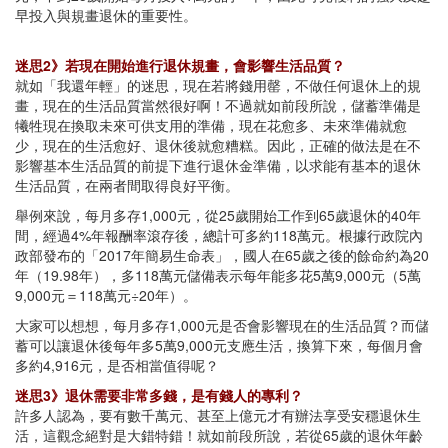
早投入與規畫退休的重要性。
迷思2》若現在開始進行退休規畫，會影響生活品質？
就如「我還年輕」的迷思，現在若將錢用罄，不做任何退休上的規
畫，現在的生活品質當然很好啊！不過就如前段所說，儲蓄準備是
犧牲現在換取未來可供支用的準備，現在花愈多、未來準備就愈
少，現在的生活愈好、退休後就愈糟糕。因此，正確的做法是在不
影響基本生活品質的前提下進行退休金準備，以求能有基本的退休
生活品質，在兩者間取得良好平衡。
舉例來說，每月多存1,000元，從25歲開始工作到65歲退休的40年
間，經過4%年報酬率滾存後，總計可多約118萬元。根據行政院內
政部發布的「2017年簡易生命表」，國人在65歲之後的餘命約為20
年（19.98年），多118萬元儲備表示每年能多花5萬9,000元（5萬
9,000元＝118萬元÷20年）。
大家可以想想，每月多存1,000元是否會影響現在的生活品質？而儲
蓄可以讓退休後每年多5萬9,000元支應生活，換算下來，每個月會
多約4,916元，是否相當值得呢？
迷思3》退休需要非常多錢，是有錢人的專利？
許多人認為，要有數千萬元、甚至上億元才有辦法享受安穩退休生
活，這觀念絕對是大錯特錯！就如前段所說，若從65歲的退休年齡