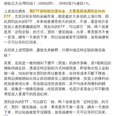
例如元大台灣50反1（00632R），0050漲1%會跌1%。
上述這位網友，
買ETF卻快賠光退休金，主要是因為買到反向的
ETF，
尤其目前全球的金融市場，都是處於大多頭的上漲行情，因
此買到反向的ETF，本來就會遭受很大的損失，不過，還是有許多
投資人會想要繼續追問，買反向的ETF，可以跟它「拗」嗎？或著
是用「定時定額」的方式，買到「微笑曲線」出來，畢竟股市不會
一直漲，總有一天會跌下來，所以短線被套牢沒關係，放長線總有
一天可以等到它回來。.
在回答上述問題時，慶龍先來解釋，什麼叫做定時定額的微笑曲
線？
其實，這就是一種持續向下攤平（買進）的操作策略，當1檔商品的
價格持續走跌，透過定時定額的方式持續買進，即使每次投入金額
都一樣，但由於每次買到的單位數更多，在持有成本不斷下降後，
當商品價格開始出現止跌回穩甚至上揚的趨勢後，投資人的獲利自
然就會展現出來，而追蹤這段投資過程，其平均成本與獲利的關
係，就像是一個微笑曲線；此投資策略，也是許多基金公司不斷倡
導投資人要遵守的投資紀律。
買到反向的ETF，可以跟它「拗」嗎？或者是用「定時定額」的方
式，買到「微笑曲線」出來，畢竟股市不會一直漲，總有一天會跌
下來，所以短線被套牢沒關係，放長線總有一天可以等到它回來。