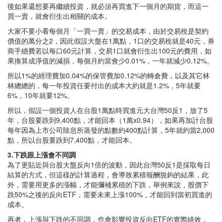
後如果還想要再繼續投資，就必須再買進下一個月的期貨，而這一
買一賣，就會衍生出相關的成本。
大家不要小看每個月「一買一賣」的交易成本，由於交易稅是契約
價值的萬分之2，因此假設大盤在1萬點，1口的交易稅就是40元，券
商手續費若以每口60元計算，交易1口就會衍生出100元的費用，如
果換算成淨值的減損，每個月約當會少0.01%，一年就減少0.12%。
所以1%的經理費加0.04%的保管費加0.12%的轉倉費，以及其它林
林總總的，每一年投資任要付出的成本大約就是1.2%，5年就要
6%，10年就要12%。
所以，假設一個投資人在台股1萬點時買進元大台灣50反1，放了5
年，台股要跌到9,400點，才能回本（1萬x0.94），如果再加計台股
每年因為上市公司除息所蒸發的點數約400點計算，5年就約當2,000
點，所以台股要跌到7,400點，才能回本。
3.下跌跟上漲會不同調
為了更貼近與台股大盤反向1倍的波動，因此台灣50反1是採取每日
結算的方式，但這樣的計算過程，會導致累積報酬脫鉤的結果，此
外，需要用更多的漲幅，才能彌補累積的下跌，舉例來說，股價下
跌50%之後的反向ETF，需要未來上漲100%，才能回到當初買進的
成本。
再者，上漲與下跌的不同調，也會影響投資反向ETF的實際績效，