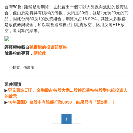
台灣50反1雖然是用期貨，去配置出一個可以大盤反向波動的投資組
合，但由於期貨具有槓桿的倍數，大約是20倍，就是1元玩20元的商
品，因此台灣50反1的投資組合，期貨只占16.92%，其餘大多數都
是放債券與現金，所以就會造成自己用期貨放空，比用反向ETF放
空，還划算的結果。
經授權轉載自
孫慶龍的投資部落格
臉書粉絲專頁，
請按此
小檔案＿孫慶龍
延伸閱讀
▶
罕見買進ETF、金融股占持股大宗...股神巴菲特持股變化給投資人
的啟示
▶
10年回測》台股中有誰能打敗0050，結果只有「這2檔」！
«
1
»