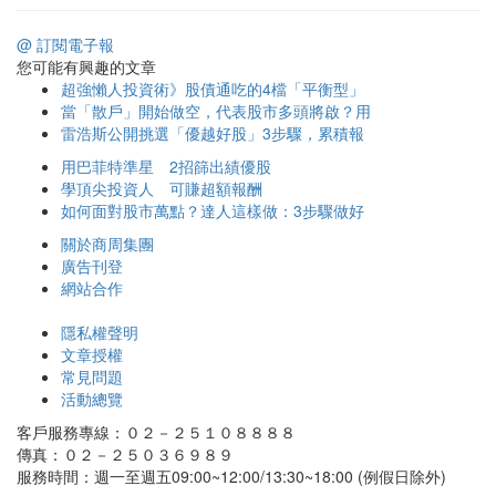
@ 訂閱電子報
您可能有興趣的文章
超強懶人投資術》股債通吃的4檔「平衡型」
當「散戶」開始做空，代表股市多頭將啟？用
雷浩斯公開挑選「優越好股」3步驟，累積報
用巴菲特準星 2招篩出績優股
學頂尖投資人 可賺超額報酬
如何面對股市萬點？達人這樣做：3步驟做好
關於商周集團
廣告刊登
網站合作
隱私權聲明
文章授權
常見問題
活動總覽
客戶服務專線：０２－２５１０８８８８
傳真：０２－２５０３６９８９
服務時間：週一至週五09:00~12:00/13:30~18:00 (例假日除外)