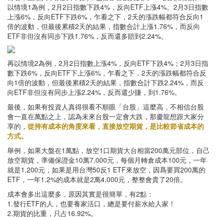
以情境1為例，2月2日指數下跌4%，反向ETF上漲4%。2月3日指數
上漲6%，反向ETF下跌6%，乍看之下，2天的漲跌幅都符合反向1
倍的波動，但最後累積2天的結果，指數合計上漲1.76%，而反向
ETF非但沒有同步下跌1.76%，反而還多賠到2.24%。
再以情境2為例，2月2日指數上漲4%，反向ETF下跌4%；2月3日指
數下跌6%，反向ETF下上漲6%，乍看之下，2天的漲跌幅都符合反
向1倍的波動，但最後累積2天的結果，指數合計下跌2.24%，而反
向ETF非但沒有同步上漲2.24%，反而還少賺，到1.76%。
最後，如果有投資人真得很看不順眼「台股」這麼高，不相信台股
會一直在萬點之上，認為未來台股一定會大跌，那慶龍想跟大家分
享的，
從持有成本的角度來看，直接放空期貨，是比較節省成本的
方式。
舉例，如果大盤在1萬點，放空1口期貨大台相當200萬元部位，自己
放空期貨，準備保證金10萬7,000元，每個月轉倉成本100元，一年
就是1,200元，如果是用台灣50反1 ETF來放空，因爲要買200萬的
ETF，一年1.2%的成本就是2萬4,000元，整整會貴了20倍。
成本會多出這麼多，原因其實是很簡單，有2點：
1.發行ETF的人，也要養家活口，總是要付薪水給人家！
2.期貨的比重，只占16.92%。