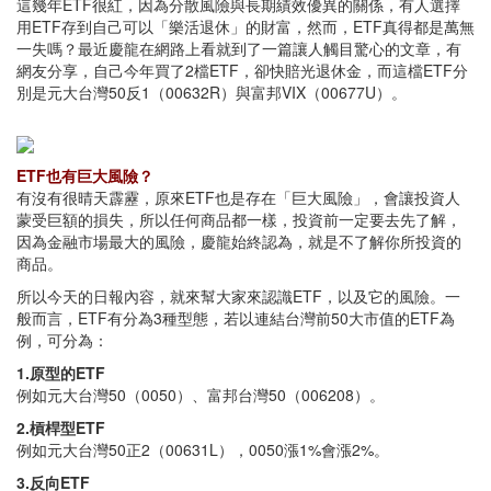
這幾年ETF很紅，因為分散風險與長期績效優異的關係，有人選擇
用ETF存到自己可以「樂活退休」的財富，然而，ETF真得都是萬無
一失嗎？最近慶龍在網路上看就到了一篇讓人觸目驚心的文章，有
網友分享，自己今年買了2檔ETF，卻快賠光退休金，而這檔ETF分
別是元大台灣50反1（00632R）與富邦VIX（00677U）。
ETF也有巨大風險？
有沒有很晴天霹靂，原來ETF也是存在「巨大風險」，會讓投資人
蒙受巨額的損失，所以任何商品都一樣，投資前一定要去先了解，
因為金融市場最大的風險，慶龍始終認為，就是不了解你所投資的
商品。
所以今天的日報內容，就來幫大家來認識ETF，以及它的風險。一
般而言，ETF有分為3種型態，若以連結台灣前50大市值的ETF為
例，可分為：
1.原型的ETF
例如元大台灣50（0050）、富邦台灣50（006208）。
2.槓桿型ETF
例如元大台灣50正2（00631L），0050漲1%會漲2%。
3.反向ETF