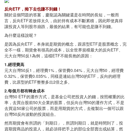
反向ETF，拗下去也賺不到錢！
關於這個問題的答案，慶龍認為關鍵還是在時間的長短，一般而
言，反向ETF若放得太久，由於持有成本不斷累積，因此即使真得
讓投資人等到股市崩跌，最後的結果，有可能也是賺不到錢。
為什麼這樣說呢？
是因為反向ETF，本身就是期貨的概念，跟原型ETF是股票概念，完
全不一樣，期貨會有很高的成本，以全世界規模最大的反向ETF、
元大台灣50反1為例，這檔ETF不能長抱的原因：
1.經理費高
元大台灣50反1，經理費1%，保管費0.04%，元大台灣50，經理費
0.32%，保管費0.035%，同樣是連結台灣50的ETF，反向的經理
費，比原型的ETF整整多出2倍之多。
2.每個月都有轉倉成本
台灣50 ETF的運作方式，是基金公司把投資人的錢，按照權重的比
率，去買台股前50大企業的股票，但反向台灣50的運作方式，不是
去買這50家公司的股票，而是用期貨的方式，去複製出一個可以跟
台灣50反向波動的投資組合。
然而期貨會有所謂的「到期日」，所謂到期日，就是時間到了，投
資期貨商品的投資人，就必須得把手上的部位全部賣出或結算，然