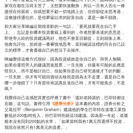
家現在都生活得太苦了，太想要快速翻身，所以一旦有人丟出一條
捷徑在你面前，你就想要不顧一切地踏上去，但你卻從未思考過，
這條捷徑通往的，是你夢寐以求的財富自由，還是一條不歸路。
和大家分享咪編近期很喜歡的一句話，「要死就要死在自己手
上。」忘記是在哪本投資書籍上看到的，作者想要表達的意思是，
即使旁人給的投資建議再好，他也不會盲目聽從，立刻就衝上車。
他會先評估，並經過一番審慎地思考，直到確認這標的符合自己設
立的標準，才會遵循自己的想法下去操作。
咪編覺得這種方式很好，因為投資績效是你自己的、與旁人無關。
如果你遵照旁人的建議買進股票，一旦失敗，你最有可能的反應是
怪別人，而不是檢討自己。但如果你是自己研究過後才下的判斷，
一旦失敗，你才有可能回過頭去檢視是因為太不走運，還是自己有
哪一步做錯了？只有當你肯認真反省自己時，才有可能進步，不是
嗎？
我覺得自己這感想其實也呼應了書中「還好老師講的，巴菲特都沒
在聽」這句話。書裡引用
《證券分析》
這本書的內容，證券分析之
父葛拉罕（Benjamin Graham）建議他的學生巴菲特在道瓊工業指
數低於200點時投入，但巴菲特拒絕這項建議。因為那一年起，道瓊
根本沒有回到200點的水準，「如果當時我有1萬元而選擇不投資，
我現在依然只有1萬美元的資產。」