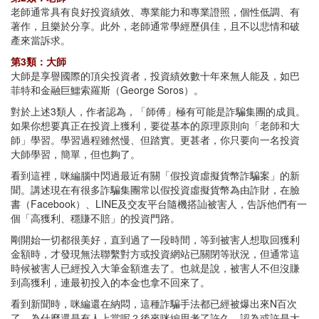
老師通常具有良好投資績效、專業能力和專業證照，個性低調、有
著作，且樂於分享。此外，老師通常學經歷俱佳，且不以悲情和破
產來當訴求。
第3類：大師
大師是享譽國際的頂尖投資者，投資績效數十年來無人能及，如巴
菲特和金融巨鱷索羅斯（George Soros）。
對於上述3類人，作者認為，「師傅」極有可能是詐騙集團的成員。
如果你想要真正在投資上獲利，要從基本的原理原則向「老師和大
師」學習。學習過程雖然慢、但踏實。更甚者，你只要向一名投資
大師學習，簡單，但也夠了。
看到這裡，咪編腦中閃過最近有關「假投資虛擬貨幣詐騙案」的新
聞。講述現在有很多詐騙集團常以假投資虛擬貨幣為由詐財，在臉
書（Facebook）、LINE及交友平台隨機搭訕被害人，告訴他們有一
個「高獲利、穩賺不賠」的投資門路。
剛開始一切都很美好，直到過了一段時間，等到被害人想取回獲利
金額時，才發現無法聯繫對方或投資網站已關閉等狀況，但通常這
時候被害人已經投入大筆金額進去了。也就是說，被害人不但沒賺
到高獲利，連最初投入的本金也拿不回來了。
看到新聞時，咪編還在納悶，這種詐騙手法都已經被爆出來N百次
了，為什麼還是有人上當呢？後來咪編思考了許久，認為或許是大