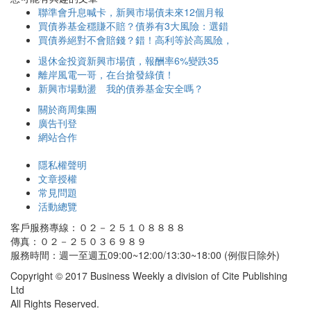
聯準會升息喊卡，新興市場債未來12個月報
買債券基金穩賺不賠？債券有3大風險：選錯
買債券絕對不會賠錢？錯！高利等於高風險，
退休金投資新興市場債，報酬率6%變跌35
離岸風電一哥，在台搶發綠債！
新興市場動盪 我的債券基金安全嗎？
關於商周集團
廣告刊登
網站合作
隱私權聲明
文章授權
常見問題
活動總覽
客戶服務專線：０２－２５１０８８８８
傳真：０２－２５０３６９８９
服務時間：週一至週五09:00~12:00/13:30~18:00 (例假日除外)
Copyright © 2017 Business Weekly a division of Cite Publishing
Ltd
All Rights Reserved.