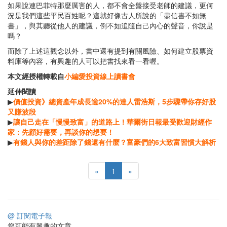
如果說連巴菲特那麼厲害的人，都不會全盤接受老師的建議，更何
況是我們這些平民百姓呢？這就好像古人所說的「盡信書不如無
書」，與其聽從他人的建議，倒不如追隨自己內心的聲音，你說是
嗎？
而除了上述這觀念以外，書中還有提到有關風險、如何建立股票資
料庫等內容，有興趣的人可以把書找來看一看喔。
本文經授權轉載自
小編愛投資線上讀書會
延伸閱讀
▶
價值投資》總資產年成長逾20%的達人雷浩斯，5步驟帶你存好股
又賺波段
▶
讓自己走在「慢慢致富」的道路上！華爾街日報最受歡迎財經作
家：先顧好需要，再談你的想要！
▶
有錢人與你的差距除了錢還有什麼？富豪們的6大致富習慣大解析
«
1
»
@ 訂閱電子報
您可能有興趣的文章