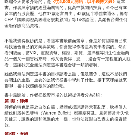
咪編今天要來介紹的，是
《從5,000元開始，以小錢搏大錢》
這本
書。作者吳家揚的經歷滿厲害的，從高中就開始投資，至今已有30
多年的台股資歷。他在37歲財富自由，42歲從半導體業退休，擁有
CFP「國際認證高級理財規劃顧問」等14張證照，具銷售台灣任何
金融保險商品資格。
不過我覺得很妙的是，看這本書最前面幾章，像是如何認識自己來
尋找適合自己的方向與策略，你會覺得作者是為初學者寫的。然而
看到後面，當VIX、虛擬貨幣、權證、期貨、選擇權等衍生性金融商
品一個又一個冒出來時，你又會覺得，恩...，適合有一定程度的人觀
看，這讓我完全無法判定這本書適合哪一類讀者啊。
雖然我無法判定這本書的目標讀者是誰，但沒關係，這也不是我們
要關注的重點，重要的是我們從書中學到了什麼。接下來咪編就來
聊聊，書中我感觸很深的部分吧。
書中最開始，作者把投資市場的技術提供者分為3類：
第1類：師傅
師傅的特色是善於自吹自擂，媒體或授課講得天花亂墜，吹捧個人
績效到股神巴菲特（Warren Buffett）都望塵莫及。且師傅常常失憶
與健忘，說過的話和流過的水一樣，也無法複製自己過去的投資績
效。
第2類：老師