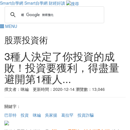
Smart自學網
Smart自學網 財經好讀
MENU
股票投資術
3種人決定了你投資的成
敗！投資要獲利，得盡量
避開第1種人...
撰文者：咪編 更新時間：2020-12-14
瀏覽數：13,046
關鍵字：
巴菲特
投資
咪編
吳家揚
葛拉罕
投資詐騙