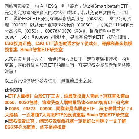
同時可觀察到，擁有「ESG」和「高息」這2種Smart beta的ETF，
是定期定額這類投資人的2大熱門選項，若以交易戶數由高至低排
序，屬於ESG ETF分別有國泰永續高股息（00878）、富邦公司治
理（00692）以及元大臺灣ESG永續（00850）；而高息ETF則有元
大高股息（0056）、00878和00701這3檔。目前榜單中僅有
00881（5G）和00893（電動車）是屬產業型的ETF（延伸閱讀：
ESG投資正熱、ESG ETF該怎麼選才好？從成分、報酬和基金規模
找答案 -Smart智富ETF研究室
）
未來在每月月中左右，會進行台股及ETF「定期定額排行榜」的月
更新，喜歡投資台股及ETF的朋友們，可要記得定期留意和保持關
注囉！
以上資訊僅供研究參考使用，無推薦進出之意。
延伸閱讀
▶
ETF人氣榜》台股ETF正夯，誰最受投資人青睞？冠亞軍依舊由
0056、0050包辦、這檔受益人增幅最迅速-Smart智富ETF研究室
▶
0056、00878、00900...同樣都是高股息ETF，該怎麼挑才好？4
大指標，一次看懂7大高息ETF的投資重點-Smart智富ETF研究室
▶
ESG投資正夯，但ESG表現愈好就一定是好公司嗎？一文了解
ESG評分怎麼查、值不值得投資