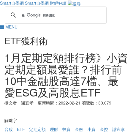
Smart自學網
Smart自學網 財經好讀
MENU
ETF獲利術
1月定期定額排行榜》小資
定期定額最愛誰？排行前
10中金融股高達7檔、最
愛ESG及高股息ETF
撰文者：謝宜孝 更新時間：2022-02-21
瀏覽數：30,079
關鍵字：
台股
ETF
定期定額
理財
投資
金融
小資
金控
謝宜孝