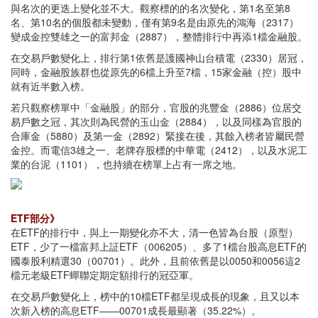
與名次的更迭上變化並不大。觀察標的的名次變化，第1名至第8
名、第10名的個股都未變動，僅有第9名是由原先的鴻海（2317）
變成金控雙雄之一的富邦金（2887），整體排行中再添1檔金融股。
在交易戶數變化上，排行第1依舊是護國神山台積電（2330）居冠，
同時，金融股族群也從原先的6檔上升至7檔，15家金融（控）股中
就有近半數入榜。
若只觀察榜單中「金融股」的部分，官股的兆豐金（2886）位居交
易戶數之冠，其次則為民營的玉山金（2884），以及同樣為官股的
合庫金（5880）及第一金（2892）緊接在後，其餘入榜者皆屬民營
金控。而電信3雄之一、老牌存股標的中華電（2412），以及水泥工
業的台泥（1101），也持續在榜單上占有一席之地。
ETF部分》
在ETF的排行中，與上一期變化亦不大，清一色皆為台股（原型）
ETF，少了一檔富邦上証ETF（006205）、多了1檔台股高息ETF的
國泰股利精選30（00701）。此外，且前依舊是以0050和0056這2
檔元老級ETF蟬聯定期定額排行的冠亞軍。
在交易戶數變化上，榜中的10檔ETF都呈現成長的現象，且又以本
次新入榜的高息ETF——00701成長最顯著（35.22%）。