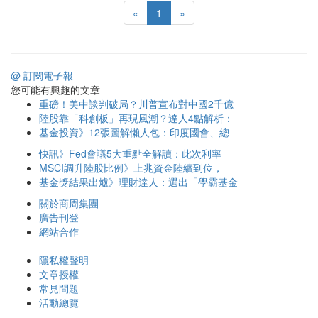
«
1
»
@ 訂閱電子報
您可能有興趣的文章
重磅！美中談判破局？川普宣布對中國2千億
陸股靠「科創板」再現風潮？達人4點解析：
基金投資》12張圖解懶人包：印度國會、總
快訊》Fed會議5大重點全解讀：此次利率
MSCI調升陸股比例》上兆資金陸續到位，
基金獎結果出爐》理財達人：選出「學霸基金
關於商周集團
廣告刊登
網站合作
隱私權聲明
文章授權
常見問題
活動總覽