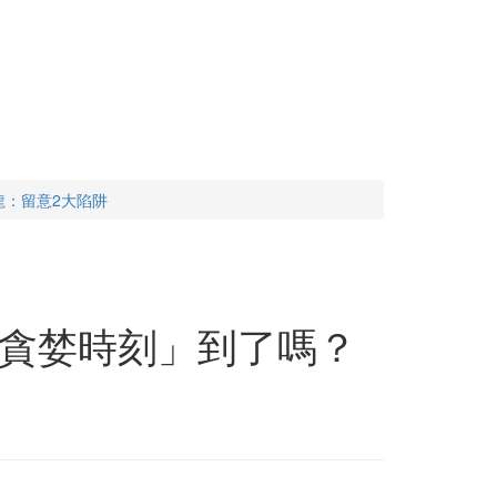
龍：留意2大陷阱
貪婪時刻」到了嗎？