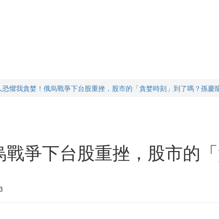
人恐懼我貪婪！俄烏戰爭下台股重挫，股市的「貪婪時刻」到了嗎？孫慶
烏戰爭下台股重挫，股市的「
3