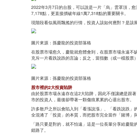
2022年3月7日的台股，可以說是一片「烏」雲罩頂，
7,178點，更直接摜破年線1萬7,318點的重要關卡。
現階段看似風雨飄搖的行情，投資人該如何應對？是該
圖片來源：孫慶龍的投資部落格
在股票市場愈久，慶龍就愈體會到，在股票市場永遠不
充斥一片看跌說跌的言論；反之，當指數（或一檔股票
圖片來源：孫慶龍的投資部落格
股市裡的2大投資陷阱
由於股票市場永遠存在這2大陷阱，因此不僅讓總是跟
市的投資人，最後卻帶著一顆傷痕累累的心退出股市。
許多散戶之所以會陷入到「看漲說漲」、「看跌說跌」
全混淆了「投資」的本質，而把股市完全當作「賭博」
「路只要是對的，就不怕遠」這是一位長輩分享給慶龍
錯路了。