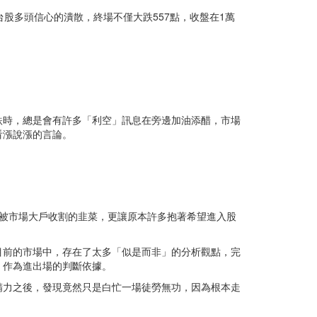
台股多頭信心的潰散，終場不僅大跌557點，收盤在1萬
跌時，總是會有許多「利空」訊息在旁邊加油添醋，市場
看漲說漲的言論。
被市場大戶收割的韭菜，更讓原本許多抱著希望進入股
目前的市場中，存在了太多「似是而非」的分析觀點，完
，作為進出場的判斷依據。
精力之後，發現竟然只是白忙一場徒勞無功，因為根本走