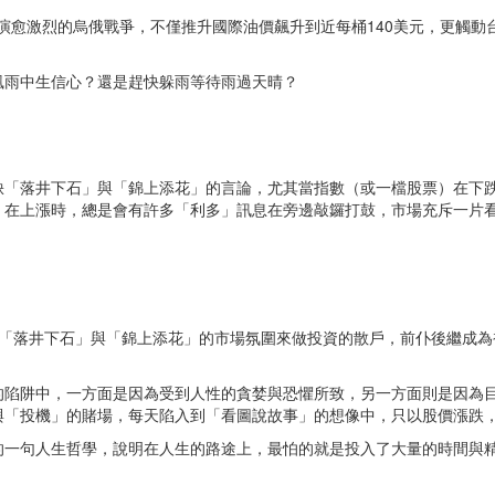
愈演愈激烈的烏俄戰爭，不僅推升國際油價飆升到近每桶140美元，更觸動
風雨中生信心？還是趕快躲雨等待雨過天晴？
缺「落井下石」與「錦上添花」的言論，尤其當指數（或一檔股票）在下
）在上漲時，總是會有許多「利多」訊息在旁邊敲鑼打鼓，市場充斥一片
著「落井下石」與「錦上添花」的市場氛圍來做投資的散戶，前仆後繼成為
的陷阱中，一方面是因為受到人性的貪婪與恐懼所致，另一方面則是因為
與「投機」的賭場，每天陷入到「看圖說故事」的想像中，只以股價漲跌
的一句人生哲學，說明在人生的路途上，最怕的就是投入了大量的時間與