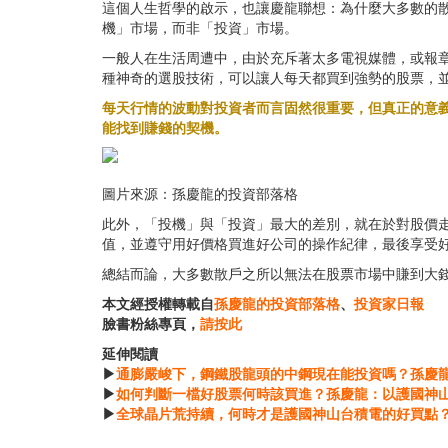
這個人生哲學的啟示，也讓慶龍聯想：為什麼大多數的
機」市場，而非「投資」市場。
一般人在生活周遭中，由於充斥著太多電視媒體，或報
種神奇的選股技術，可以讓人每天都買到強勢的股票，
每天行情的波動對投資者而言固然很重要，但真正的意
能找到賺錢的契機。
圖片來源：孫慶龍的投資部落格
此外，「投機」與「投資」最大的差別，就在於對股價
值，並遵守用好價格買進好公司的操作紀律，最後享受
總結而論，大多數散戶之所以無法在股票市場中賺到大
本文經授權轉載自
孫慶龍的投資部落格
、
投資家日報
臉書粉絲專頁，
請按此
延伸閱讀
▶
通膨嚴峻下，鋼鐵股龍頭的中鋼現在能投資嗎？孫慶
▶
如何判斷一檔好股票何時該買進？孫慶龍：以護國神
▶
全球晶片荒持續，何時才是護國神山台積電的好買點