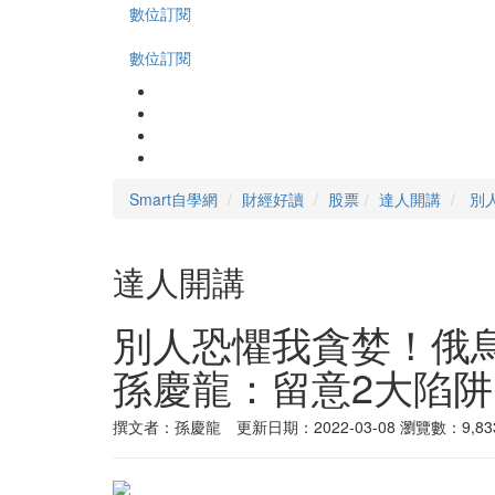
數位訂閱
數位訂閱
Smart自學網
財經好讀
股票
達人開講
別
達人開講
別人恐懼我貪婪！俄
孫慶龍：留意2大陷阱
撰文者：孫慶龍 更新日期：2022-03-08
瀏覽數：9,83