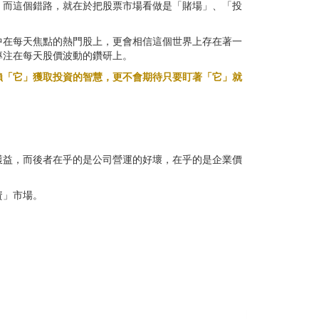
，而這個錯路，就在於把股票市場看做是「賭場」、「投
中在每天焦點的熱門股上，更會相信這個世界上存在著一
專注在每天股價波動的鑽研上。
賴「它」獲取投資的智慧，更不會期待只要盯著「它」就
獲益，而後者在乎的是公司營運的好壞，在乎的是企業價
資」市場。