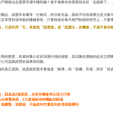
散戶都無法在股票市場中賺到錢？會不會根本的原因就在於「走錯路了」
章雜誌，或股市名嘴等「行銷式」的分析言論，因此不但容易將注意力集
並且享受到漲停板的賺錢喜悅，只要熱衷於每天熱門財經的研究上，只要
義，只是利用「它」來創造「該買進」或「該賣出」的機會，不僅不會仰
走勢的態度，前者的重心在於預測行情的波動，並試圖在價格的起伏之間
好公司認真經營的成果與回饋。
錢的真正原因，就是錯把股市看做是「賭博」與「投機」市場，而非「投
龍：因為這2個原因，未來有機會再出現大行情
山台積電為例，3大進場絕佳時機點別錯過
？孫慶龍：這樣做，不論是利空還是利多竟都能獲利