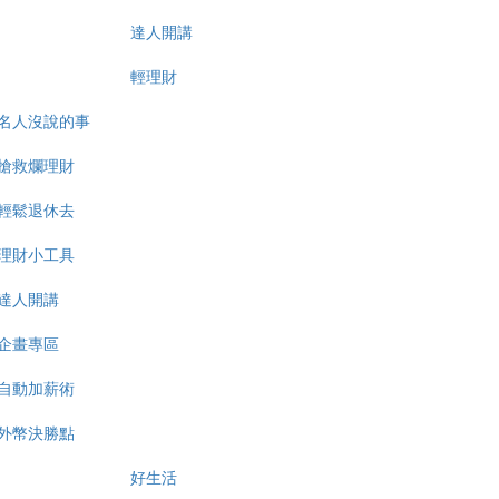
達人開講
輕理財
名人沒說的事
搶救爛理財
輕鬆退休去
理財小工具
達人開講
企畫專區
自動加薪術
外幣決勝點
好生活