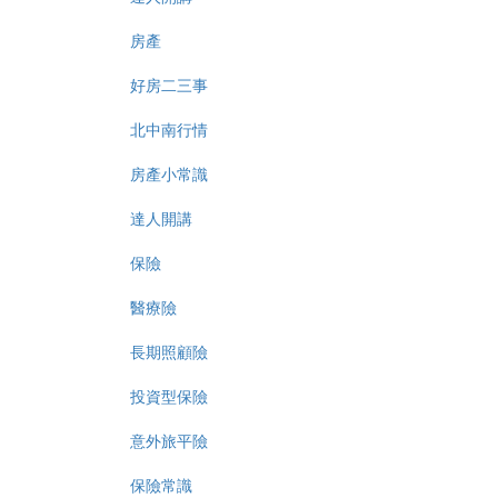
房產
好房二三事
北中南行情
房產小常識
達人開講
保險
醫療險
長期照顧險
投資型保險
意外旅平險
保險常識