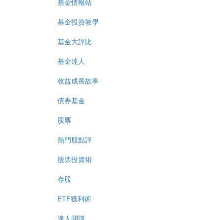
基金情報站
基金投資教學
基金大評比
基金達人
收益成長故事
債券基金
股票
熱門股點評
股票投資術
存股
ETF獲利術
達人開講