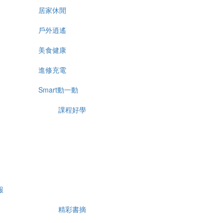
居家休閒
戶外逍遙
美食健康
進修充電
Smart動一動
課程好學
報
精彩書摘