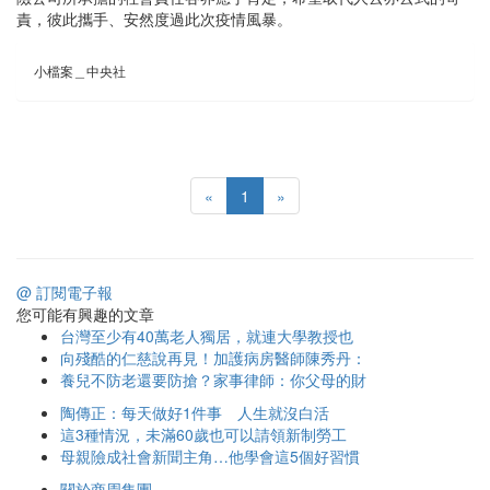
責，彼此攜手、安然度過此次疫情風暴。
小檔案＿中央社
«
1
»
@ 訂閱電子報
您可能有興趣的文章
台灣至少有40萬老人獨居，就連大學教授也
向殘酷的仁慈說再見！加護病房醫師陳秀丹：
養兒不防老還要防搶？家事律師：你父母的財
陶傳正：每天做好1件事 人生就沒白活
這3種情況，未滿60歲也可以請領新制勞工
母親險成社會新聞主角…他學會這5個好習慣
關於商周集團