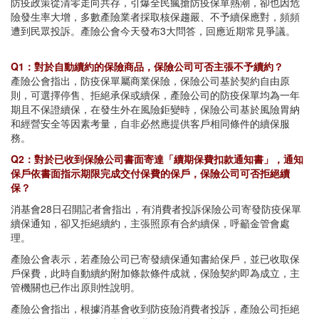
防疫政策從清零走向共存，引爆全民瘋搶防疫保單熱潮，卻也因危
險發生率大增，多數產險業者採取核保趨嚴、不予續保應對，頻頻
遭到民眾投訴。產險公會今天發布3大問答，回應近期常見爭議。
Q1：對於自動續約的保險商品，保險公司可否主張不予續約？
產險公會指出，防疫保單屬商業保險，保險公司基於契約自由原
則，可選擇停售、拒絕承保或續保，產險公司的防疫保單均為一年
期且不保證續保，在發生外在風險鉅變時，保險公司基於風險胃納
和經營安全等因素考量，自非必然應提供客戶相同條件的續保服
務。
Q2：對於已收到保險公司書面寄達「續期保費扣款通知書」，通知
保戶依書面指示期限完成交付保費的保戶，保險公司可否拒絕續
保？
消基會28日召開記者會指出，有消費者投訴保險公司寄發防疫保單
續保通知，卻又拒絕續約，主張照原有合約續保，呼籲金管會處
理。
產險公會表示，若產險公司已寄發續保通知書給保戶，並已收取保
戶保費，此時自動續約附加條款條件成就，保險契約即為成立，主
管機關也已作出原則性說明。
產險公會指出，根據消基會收到防疫險消費者投訴，產險公司拒絕