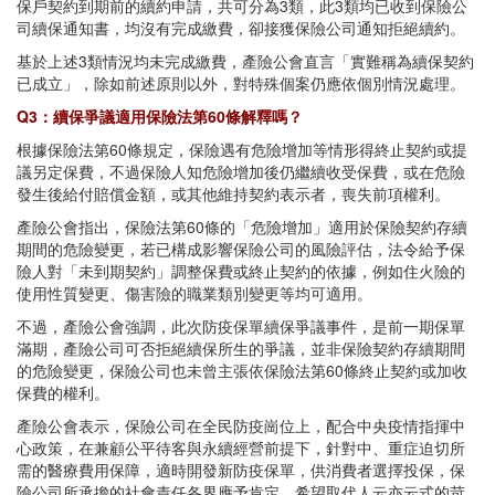
保戶契約到期前的續約申請，共可分為3類，此3類均已收到保險公
司續保通知書，均沒有完成繳費，卻接獲保險公司通知拒絕續約。
基於上述3類情況均未完成繳費，產險公會直言「實難稱為續保契約
已成立」，除如前述原則以外，對特殊個案仍應依個別情況處理。
Q3：續保爭議適用保險法第60條解釋嗎？
根據保險法第60條規定，保險遇有危險增加等情形得終止契約或提
議另定保費，不過保險人知危險增加後仍繼續收受保費，或在危險
發生後給付賠償金額，或其他維持契約表示者，喪失前項權利。
產險公會指出，保險法第60條的「危險增加」適用於保險契約存續
期間的危險變更，若已構成影響保險公司的風險評估，法令給予保
險人對「未到期契約」調整保費或終止契約的依據，例如住火險的
使用性質變更、傷害險的職業類別變更等均可適用。
不過，產險公會強調，此次防疫保單續保爭議事件，是前一期保單
滿期，產險公司可否拒絕續保所生的爭議，並非保險契約存續期間
的危險變更，保險公司也未曾主張依保險法第60條終止契約或加收
保費的權利。
產險公會表示，保險公司在全民防疫崗位上，配合中央疫情指揮中
心政策，在兼顧公平待客與永續經營前提下，針對中、重症迫切所
需的醫療費用保障，適時開發新防疫保單，供消費者選擇投保，保
險公司所承擔的社會責任各界應予肯定，希望取代人云亦云式的苛