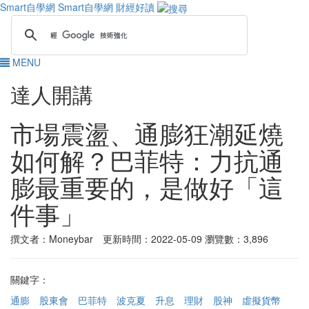
Smart自學網
Smart自學網 財經好讀
MENU
達人開講
市場震盪、通膨狂潮延燒
如何解？巴菲特：力抗通
膨最重要的，是做好「這
件事」
撰文者：Moneybar 更新時間：2022-05-09
瀏覽數：3,896
關鍵字：
通膨
股東會
巴菲特
波克夏
升息
理財
股神
虛擬貨幣