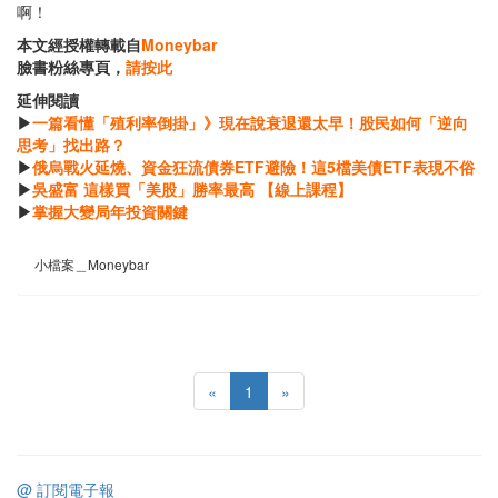
啊！
本文經授權轉載自
Moneybar
臉書粉絲專頁，
請按此
延伸閱讀
▶
一篇看懂「殖利率倒掛」》現在說衰退還太早！股民如何「逆向
思考」找出路？
▶
俄烏戰火延燒、資金狂流債券ETF避險！這5檔美債ETF表現不俗
▶
吳盛富 這樣買「美股」勝率最高 【線上課程】
▶
掌握大變局年投資關鍵
小檔案＿Moneybar
«
1
»
@ 訂閱電子報