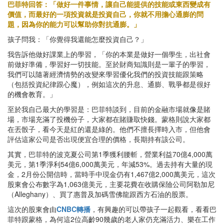
巴菲特回答：「做好一件事情，讓自己能提供的技能或東西變成有
價值，而最好的一項投資就是投資自己，你就不用擔心通膨的問
題，因為你的能力可以幫助你對抗通膨。」
孩子問我：「你覺得我還能怎麼投資自己？」
我告訴他做好課業上的學習，「你的本業是做好一個學生，出社會
前做好準備，學習好一切技能。至於財商知識則是一輩子的學習，
我們可以隨著經濟情勢的改變來學習優化我們的投資技能跟策略
（包括投資紀律跟心魔），例如這次的升息、通膨、戰爭都是很好
的機會教育。」
至於我自己最大的學習是：巴菲特談到，目前的金融市場就像是賭
場，市場充滿了投機份子，大家都在賭賺取快錢。蒙格則說大家都
在丟骰子，看今天是紅的還是綠的。他們不擅長擇時入市，但他會
評估這家公司是否出現便宜合理的價格，長期持有該公司。
其實，巴菲特的波克夏公司第1季獲利腰斬，營業利益70億4,000萬
美元，第1季淨利54億6,000萬美元，年減53%。過去持有大量的現
金，2月份公開信時，當時手中現金仍有1,467億2,000萬美元，這次
股東會公布數字為1,063億美元，主要花費在收購保險公司阿勒加尼
（Alleghany）、買了惠普及加碼雪佛龍跟西方石油的股票。
這次的股東會由
CNBC轉播
，有興趣的可以帶孩子一起觀看，看看巴
菲特跟蒙格，為何這2位高齡90幾歲的老人家仍充滿活力、樂在工作