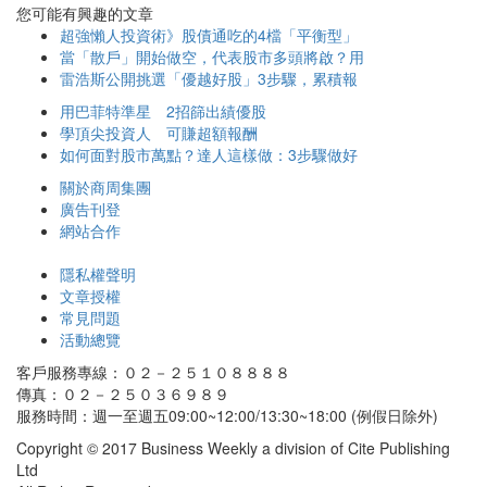
您可能有興趣的文章
超強懶人投資術》股債通吃的4檔「平衡型」
當「散戶」開始做空，代表股市多頭將啟？用
雷浩斯公開挑選「優越好股」3步驟，累積報
用巴菲特準星 2招篩出績優股
學頂尖投資人 可賺超額報酬
如何面對股市萬點？達人這樣做：3步驟做好
關於商周集團
廣告刊登
網站合作
隱私權聲明
文章授權
常見問題
活動總覽
客戶服務專線：０２－２５１０８８８８
傳真：０２－２５０３６９８９
服務時間：週一至週五09:00~12:00/13:30~18:00 (例假日除外)
Copyright © 2017 Business Weekly a division of Cite Publishing
Ltd