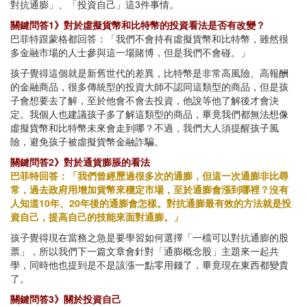
對抗通膨」、「投資自己」這3件事情。
關鍵問答1》對於虛擬貨幣和比特幣的投資看法是否有改變？
巴菲特跟蒙格都回答：「我們不會持有虛擬貨幣和比特幣，雖然很
多金融市場的人士參與這一場賭博，但是我們不會碰。」
孩子覺得這個就是新舊世代的差異，比特幣是非常高風險、高報酬
的金融商品，很多傳統型的投資大師不認同這類型的商品，但是孩
子會想要去了解，至於他會不會去投資，他說等他了解後才會決
定。我個人也建議孩子多了解這類型的商品，畢竟我們都無法想像
虛擬貨幣和比特幣未來會走到哪？不過，我們大人須提醒孩子風
險，避免孩子被虛擬貨幣金融詐騙。
關鍵問答2》對於通貨膨脹的看法
巴菲特回答：「我們曾經歷過很多次的通膨，但這一次通膨非比尋
常，過去政府用增加貨幣來穩定市場，至於通膨會漲到哪裡？沒有
人知道10年、20年後的通膨會怎樣。對抗通膨最有效的方法就是投
資自己，提高自己的技能來面對通膨。」
孩子覺得現在當務之急是要學習如何選擇「一檔可以對抗通膨的股
票」，所以我們下一篇文章會針對「通膨概念股」主題來一起共
學，同時他也提到是不是該漲一點零用錢了，畢竟現在東西都變貴
了。
關鍵問答3》關於投資自己