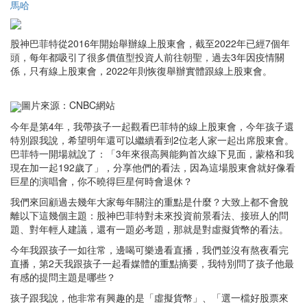
馬哈
股神巴菲特從2016年開始舉辦線上股東會，截至2022年已經7個年
頭，每年都吸引了很多價值型投資人前往朝聖，過去3年因疫情關
係，只有線上股東會，2022年則恢復舉辦實體跟線上股東會。
圖片來源：CNBC網站
今年是第4年，我帶孩子一起觀看巴菲特的線上股東會，今年孩子還
特別跟我說，希望明年還可以繼續看到2位老人家一起出席股東會。
巴菲特一開場就說了：「3年來很高興能夠首次線下見面，蒙格和我
現在加一起192歲了」，分享他們的看法，因為這場股東會就好像看
巨星的演唱會，你不曉得巨星何時會退休？
我們來回顧過去幾年大家每年關注的重點是什麼？大致上都不會脫
離以下這幾個主題：股神巴菲特對未來投資前景看法、接班人的問
題、對年輕人建議，還有一題必考題，那就是對虛擬貨幣的看法。
今年我跟孩子一如往常，邊喝可樂邊看直播，我們並沒有熬夜看完
直播，第2天我跟孩子一起看媒體的重點摘要，我特別問了孩子他最
有感的提問主題是哪些？
孩子跟我說，他非常有興趣的是「虛擬貨幣」、「選一檔好股票來