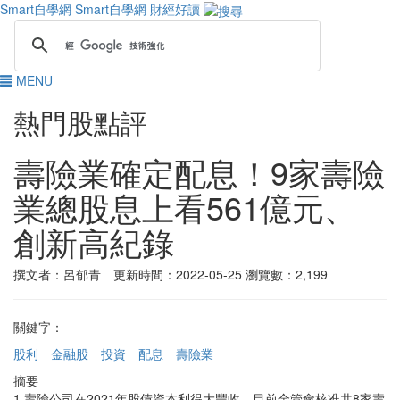
Smart自學網
Smart自學網 財經好讀
MENU
熱門股點評
壽險業確定配息！9家壽險
業總股息上看561億元、
創新高紀錄
撰文者：呂郁青 更新時間：2022-05-25
瀏覽數：2,199
關鍵字：
股利
金融股
投資
配息
壽險業
摘要
1.壽險公司在2021年股債資本利得大豐收，目前金管會核准共8家壽