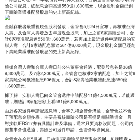
險公司配息，總配息金額高達550億1,600萬元，現金股利金額已創
下壽險業獲准配發股息的史上新高紀錄。
金融存股者最重視現金股利發放，金管會5月24日宣布，再核准台灣
人壽、及合庫人壽發放去年度現金股息，加上之前6家壽險公司，合
計8家獲准配息達550億1,600萬元，若再加上最近遞件申請配息的安
聯人壽，合計9家總配息額達561億6,000萬元，現金股利金額已經創
下壽險業獲准配發股息的史上新高紀錄。
根據台灣人壽和合庫人壽日前公告董事會通過，配發股息各是36億
9,300萬元、及7億2,200萬元，金管會也核准2家的配息，加上之前6
家壽險公司獲准配息506億元，合計8家壽險業獲准配息達550億
1,600萬元。
據了解，安聯人壽已向金管會遞件申請配發11億4,500萬元，若能獲
准，則總計9家配息額上看561億6,000萬元。
由於各家遞件申請配股息時，會事先和金管會溝通，金管會並不會
干預配息金額多寡，主要是審核壽險公司是否提足相關準備金，且
對接軌IFRS17亦有具體計畫及準備，通常只要資格沒問題，公司內
部董事會也通過，壽險公司遞件申請，金管會即會同意。
金管會在今年5月初，已核淮6家壽險業配發現金股利，包括國泰人