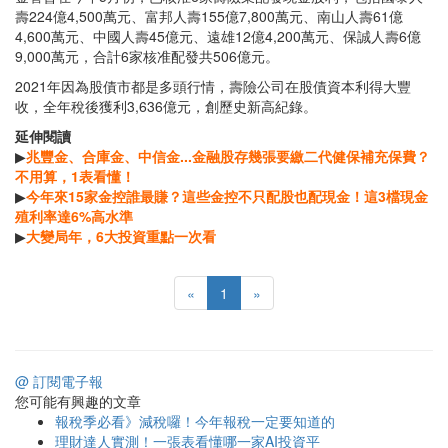
壽224億4,500萬元、富邦人壽155億7,800萬元、南山人壽61億
4,600萬元、中國人壽45億元、遠雄12億4,200萬元、保誠人壽6億
9,000萬元，合計6家核准配發共506億元。
2021年因為股債市都是多頭行情，壽險公司在股債資本利得大豐
收，全年稅後獲利3,636億元，創歷史新高紀錄。
延伸閱讀
▶
兆豐金、合庫金、中信金...金融股存幾張要繳二代健保補充保費？
不用算，1表看懂！
▶
今年來15家金控誰最賺？這些金控不只配股也配現金！這3檔現金
殖利率達6%高水準
▶
大變局年，6大投資重點一次看
«
1
»
@ 訂閱電子報
您可能有興趣的文章
報稅季必看》減稅囉！今年報稅一定要知道的
理財達人實測！一張表看懂哪一家AI投資平