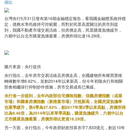
得比
台灣央行5月31日發布第16期金融穩定報告，看我國金融體系維持穩
定，債務水準尚維持可控範圍，而對於民眾高度關注的房市則提
到，我國不動產市場交易活絡，但房價走高，民眾購屋負擔緩升，
六都中以台北市購屋負擔最重，房價所得比達16.29倍。
圖片來源：央行提供
央行指出，去年房市交易活絡且房價走高，全國建物所有權買賣移
轉棟數年增6.62%，並創2014年以來新高，但今年初隨央行和相關
部會相繼採行抑制炒作措施，房市交易成長已漸緩。
央行進一步提到，去年內政部住宅價格指數、信義房價指數（成屋
市場）和國泰房價指數（新推案市場）升抵新高，全國房貸負擔率
也逐季緩升，第4季為37.83%，創2017年第3季以來高點，房價所得
比為9.46倍，為2014年以來單季高點，購屋負擔緩升，六都中以台
北市購屋負擔最重，房價所得比更達16.29倍。
另一方面，央行指出，今年政府財政預算赤字7,833億元，創近10年