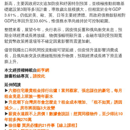
新高，主要因政府2次追加防疫和紓困特別預算，並積極推動前瞻基
礎建設第3期等多項計畫，導致歲出規模擴大，但相當於全年GDP
3.61%，仍低於美、歐、英、日等主要經濟體。而政府債務餘額相對
GDP比率回升至33.60%，惟債務水準尚維持於可控制範圍。
整體來看，展望今年，央行表示，因疫情反覆和俄烏衝突未息，預
期全球經濟成長將放緩、物價漲幅明顯升溫，金融市場則受預期寬
鬆貨幣政策將退場等不確定因素影響而震盪加劇。
儘管我國出口和民間投資動能可望延續，但疫情升溫影響消費成
長，且俄烏衝突及供應鏈瓶頸推升物價，預期經濟成長將下滑且通
膨上升。
本文經授權轉載自
鉅亨網
臉書粉絲專頁，
請按此
延伸閱讀
▶
六都住宅最貴租金排行出爐！富邦蔡家、張忠謀住的豪宅，每月
租金竟是上班族一整年薪水
▶
升息潮下台灣房市會怎麼走？租金成本增加、「租不如買」誘因
減少...，房市將面臨3大改變
▶
薪資永遠跟不上房價！數據會說話：想買同樣物件，至少得比10
年前多掏270萬
▶
徐佳馨 買房必懂的21件事【線上課程】