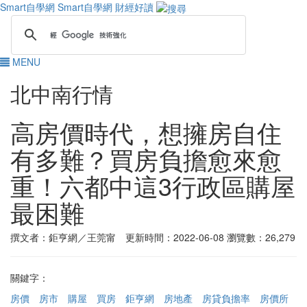
Smart自學網
Smart自學網 財經好讀
MENU
北中南行情
高房價時代，想擁房自住
有多難？買房負擔愈來愈
重！六都中這3行政區購屋
最困難
撰文者：鉅亨網／王莞甯 更新時間：2022-06-08
瀏覽數：26,279
關鍵字：
房價
房市
購屋
買房
鉅亨網
房地產
房貸負擔率
房價所