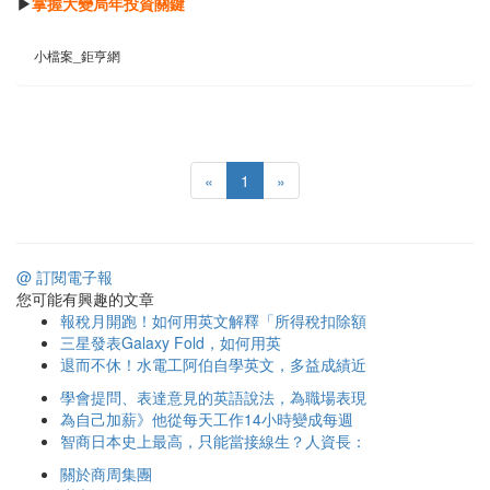
▶
掌握大變局年投資關鍵
小檔案_鉅亨網
«
1
»
@ 訂閱電子報
您可能有興趣的文章
報稅月開跑！如何用英文解釋「所得稅扣除額
三星發表Galaxy Fold，如何用英
退而不休！水電工阿伯自學英文，多益成績近
學會提問、表達意見的英語說法，為職場表現
為自己加薪》他從每天工作14小時變成每週
智商日本史上最高，只能當接線生？人資長：
關於商周集團