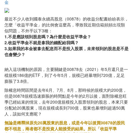
金
最近不少人收到國泰永續高股息（00878）的收益分配書紛紛表示，
怎麼「收益平準金」的比例會這麼高，導致我近期信箱頻頻出現類
似問題，不外乎以下3種：
1.不是應該領到股息嗎？為什麼是收益平準金？
2.收益平準金不就是拿我的錢配給我嗎？
3.如果我的本金被拿去配息而不是投入股票，未來領到的股息是不是
也會變少？
納入這項機制的原因，主要關鍵是00878去（2021）年5月還只是一
檔規模186億的ETF，到了今年5月，規模已經暴增到720億，足足
膨脹了3.8倍。
除權息時間區間是去年6月、7月、8月，那時候的規模大約200億，
但是00878規模迅速膨脹的時間點是今年的2月以後，面對除權息旺
季已經結束的情況，去年200億規模投入股票領到的股息，本來只要
分配給20萬股東，現在規模成長到700億，股東也暴增到超過50萬
人，該如何支應呢？
無論是稀釋掉原先20萬股東的股息，或是今年以後買00878的股民
都不領息，兩者都不是投資人能接受的結果。所以「收益平準