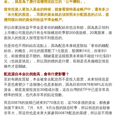
金」，就是為了應付這種情況設立的「公平機制」。
當有投資人要加入基金的時候，就會看當時基金帳戶中，還有多少
「未分配的股息」，而新的資金就必須按照未分配股息的占比，提
撥同樣比例的資金到收益平準金帳戶。
所以你要說收益平準金是拿你的錢配給你也沒有錯，因為真正領到
上市櫃公司股息的只有去年除權息旺季那200億規模、20萬股東，後
面加入的投資人按理是領不到股息的。
但是你也不用糾結在這點上，因為配息本身就是類似「拿你的錢配
給你」的概念，20元的股票配了1元股息，股價剩19元，你拿到1
元，前後價值是不變的。關鍵還是這檔股票未來能不能從19元漲回1
元（也就是填息），所以買的標的是什麼，長期是否具備穩定填息
條件才是關鍵。
配息源自本金比例愈高，會有什麽影響？
至於有網友質疑，本金被拿去配息而不是投入股票，未來領得息是
不是也會變少？這個擔心也是多餘的，因為目前00878有98%左右的
資金，都是直接投資在30檔成分股，這在台灣的ETF中已是非常高
標準的情況，也代表非常的貼近指數。
而且00878的規模已經來到770億左右，這700多億的資金，都會參
加接下來6月、7月、8月、9月台股的除息旺季，所以領息的金額會
非常大，而這些也是未來大家參與00878配息的基礎，所以並不用擔