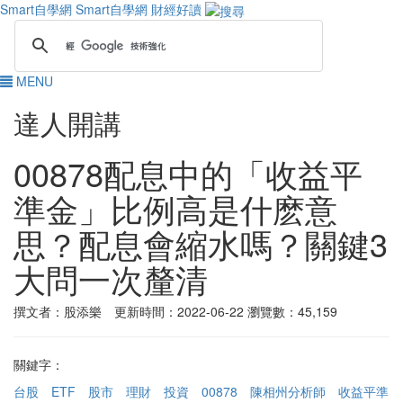
Smart自學網
Smart自學網 財經好讀
MENU
達人開講
00878配息中的「收益平
準金」比例高是什麽意
思？配息會縮水嗎？關鍵3
大問一次釐清
撰文者：股添樂 更新時間：2022-06-22
瀏覽數：45,159
關鍵字：
台股
ETF
股市
理財
投資
00878
陳相州分析師
收益平準