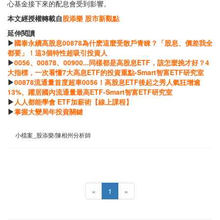
心基金接下來的配息會受到影響。
本文經授權轉載自
股添樂 股市新觀點
延伸閱讀
▶
國泰永續高股息00878為什麽這麼受散戶青睞？「股息、價差我全
都要」！這3個特性超吸引投資人
▶
0056、00878、00900...同樣都是高股息ETF，該怎麼挑才好？4
大指標，一次看懂7大高息ETF的投資重點-Smart智富ETF研究室
▶
00878流通量首度超車0056！高股息ETF後起之秀人氣狂增逾
13%、躍居國內流通量最高ETF-Smart智富ETF研究室
▶
人人都能學會 ETF加薪術【線上課程】
▶
掌握大變局年投資關鍵
小檔案_股添樂/陳相州分析師
«
1
»