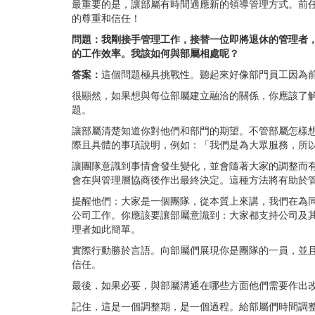
最重要的是，讓部屬有時間適應新的領導管理方式。前
的尊重和信任！
問題：我剛接手管理工作，接替一位即將退休的管理者
的工作效率。我該如何與部屬相處呢？
答案：
這個問題極具挑戰性。聽起來好像部門員工因為
很顯然，如果想與每位部屬建立融洽的關係，你應該了
題。
讓部屬清楚知道你對他們和部門的期望。不管部屬怎樣
際且具體的事項說明，例如：「我們是為大眾服務，所
讓團隊意識到事情會發生變化，並會隨著大家的調整而
會在與管理層協商後作出最終決定。這種方法將有助於
提醒他們：大家是一個團隊，從本質上來講，我們在為
公司工作。你應該要讓部屬意識到：大家都支持公司及
理者如此簡單。
實際行動勝於言語。向部屬們展現你是團隊的一員，並
信任。
最後，如果必要，與部屬溝通在哪些方面他們需要作出
記住，這是一個調整期，是一個過程。給部屬們時間調