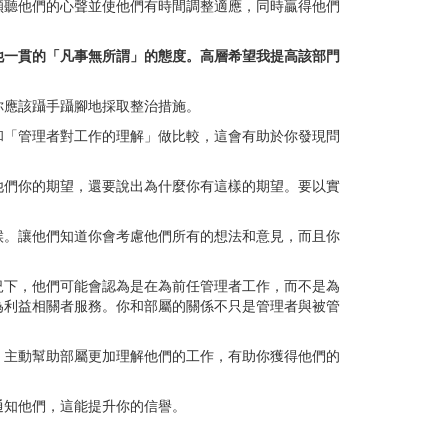
傾聽他們的心聲並使他們有時間調整適應，同時贏得他們
他一貫的「凡事無所謂」的態度。高層希望我提高該部門
你應該躡手躡腳地採取整治措施。
和「管理者對工作的理解」做比較，這會有助於你發現問
他們你的期望，還要說出為什麼你有這樣的期望。要以實
候。讓他們知道你會考慮他們所有的想法和意見，而且你
況下，他們可能會認為是在為前任管理者工作，而不是為
為利益相關者服務。你和部屬的關係不只是管理者與被管
。主動幫助部屬更加理解他們的工作，有助你獲得他們的
通知他們，這能提升你的信譽。