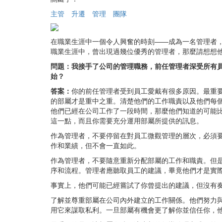
主管
升遷
管理
團隊
在職業生涯中一個令人興奮的時刻——成為一名管理者
職業生涯中，曾出現過幾位優秀的管理者，那麼請想想
問題：我接手了公司的管理職務，前任管理者深受所有
始？
答案：
你的前任管理者受到員工愛戴有很多原因。最重
的部屬才是重中之重。清楚他們的工作職責以及他們每
他們已經在公司工作了一段時間，那麼他們知道的可能
這一點，而且你需要充分運用部屬所提供的訊息。
作為管理者，不要停留在對員工微觀管理的層次，必須
作和業績，但不會一直如此。
作為管理者，不要隨意重新分配部屬的工作和職責。但
序和流程。管理者應聽取員工的建議，畢竟他們才是實
事實上，他們可能已經嘗試了你曾提出的建議，但沒有
了解並尊重部屬在公司內外建立的工作關係。他們努力
用它來謀取私利。一旦部屬有機會更了解你並信任你，