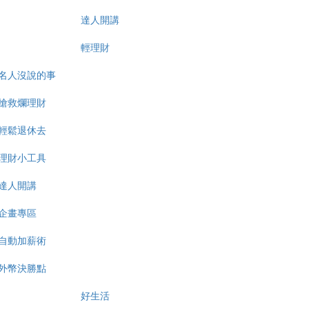
達人開講
輕理財
名人沒說的事
搶救爛理財
輕鬆退休去
理財小工具
達人開講
企畫專區
自動加薪術
外幣決勝點
好生活