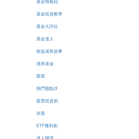
基金情報站
基金投資教學
基金大評比
基金達人
收益成長故事
債券基金
股票
熱門股點評
股票投資術
存股
ETF獲利術
達人開講