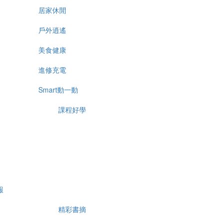
居家休閒
戶外逍遙
美食健康
進修充電
Smart動一動
課程好學
報
精彩書摘