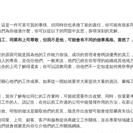
，這是一件可喜可賀的事情。但同時你也承擔了新的責任，你可能有很多
他們為你做過什麼，你可以從以下的問題中反思，探尋深刻的見解。
員工、同業和上司尊敬，但我不是他，可能會有不同的做事風格。當然了
要的原因可能是因為他的工作能力很強。成功的管理者會聘請優秀的員工
個人的專長，並信任他們。一般來說，他們已經在你管理的組織或其他地
比你的上司了解得還多；你可以請教同業，但他們不一定知道如何將所學
要關心他們的工作成果。如果從一開始就要求大家提供大量的資訊、彙報
是，當你了解每位同仁的工作量時，可能就需要作出改變。同時，你還要
際工作的人。請記住，在你以前工作過的公司中能發揮作用的方法，在新
奏效。明智的做法是聽取他們的意見，隨意作出改變可能會使部屬喪失信
與同業、上司、顧客、客戶和服務提供商建立工作關係，並在專業領域建
他們就會很樂意向你引介他們的工作關係網絡。