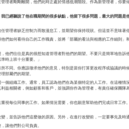
任管理者剛剛離開，他們此時正處於情感低潮階段。作為新管理者，你要
，我已經聽說了他在職期間的很多缺點，他留下很多問題，最大的問題是
前任管理者缺乏控制力而散漫怠工，並期望你保持現狀。但這並不意味著
解他們如何看待自己的工作職責，並將「部屬的看法與相應的工作細則」
想，他們往往是真的很想知道管理者對他們的期望。不要只是簡單地告訴
以準時上班十分重要。」
有所不同。你應該徵求他們的意見，特別是當你打算更改程序或協議的時
管理部屬們的期望。
同一個組織工作。通常，員工認為他們在為某個特定的人工作。在這種情
其利益相關者，例如顧客和客戶，並強調你作為管理者，有責任確保團隊
且重視每位同事的工作。如果情況需要，你也願意幫助他們完成日常工作
改變，並告訴他們這麼做的原因。另外，在進行改變前，一定要事先及時
整，讓他們對公司負責。