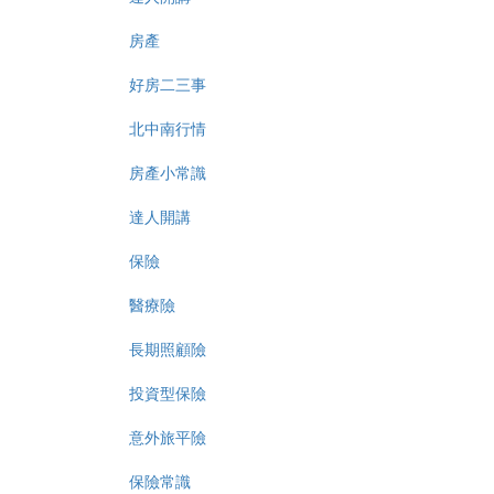
房產
好房二三事
北中南行情
房產小常識
達人開講
保險
醫療險
長期照顧險
投資型保險
意外旅平險
保險常識