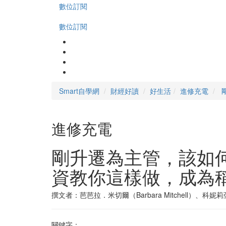
數位訂閱
數位訂閱
Smart自學網
財經好讀
好生活
進修充電
進修充電
剛升遷為主管，該如
資教你這樣做，成為
撰文者：芭芭拉．米切爾（Barbara Mitchell）、科妮莉亞
關鍵字：