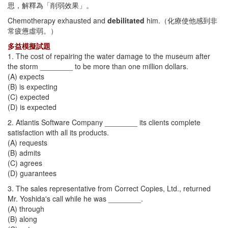
思，解釋為「削弱效果」。
Chemotherapy exhausted and
debilitated
him.（化療使他感到非
常疲憊虛弱。）
多益模擬試題
1. The cost of repairing the water damage to the museum after
the storm ________ to be more than one million dollars.
(A) expects
(B) is expecting
(C) expected
(D) is expected
2. Atlantis Software Company ________ its clients complete
satisfaction with all its products.
(A) requests
(B) admits
(C) agrees
(D) guarantees
3. The sales representative from Correct Copies, Ltd., returned
Mr. Yoshida's call while he was ________.
(A) through
(B) along