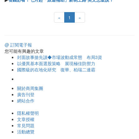
«
1
»
@ 訂閱電子報
您可能有興趣的文章
封面故事搶先讀◆市場波動成常態 布局3資
以優異基本面選股策略 展現極佳防禦力
國際級的在地化研究 復華、柏瑞二連霸
關於商周集團
廣告刊登
網站合作
隱私權聲明
文章授權
常見問題
活動總覽