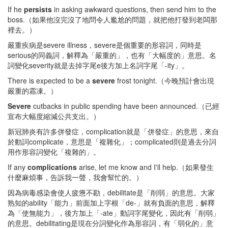
If he
persists
in asking awkward questions, then send him to the
boss.（如果他沒完沒了地問令人尷尬的問題，就把他打發到老闆那
裡去。）
嚴重疾病是severe illness，severe是個重要的形容詞，同時是
serious的同義詞，解釋為「嚴重的」，也有「大幅度的」意思。名
詞變化severity就是去掉字尾e後方加上名詞字尾「-ity」。
There is expected to be a
severe
frost tonight.（今晚預計會出現
嚴重的霜凍。）
Severe
cutbacks in public spending have been announced.（已經
宣布大幅度縮減公共支出。）
新冠肺炎有許多併發症，complication就是「併發症」的意思，來自
於動詞complicate，意思是「複雜化」；complicated則是過去分詞
用作形容詞變化「複雜的」。
If any
complications
arise, let me know and I'll help.（如果發生
什麼麻煩事，告訴我一聲，我會幫忙的。）
因為病毒感染會使人疲憊不勘，debilitate是「削弱」的意思。大家
熟知的ability「能力」前面加上字根「de-」就有負面的意思，解釋
為「使無能力」，後方加上「-ate」動詞字尾變化，因此有「削弱」
的意思。debilitating是現在分詞變化作為形容詞，有「弱化的」意