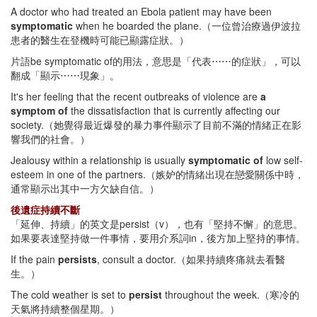
A doctor who had treated an Ebola patient may have been
symptomatic
when he boarded the plane.（一位曾治療過伊波拉
患者的醫生在登機時可能已顯露症狀。）
片語be symptomatic of的用法，意思是「代表⋯⋯的症狀」，可以
翻成「顯示⋯⋯現象」。
It's her feeling that the recent outbreaks of violence are
a
symptom of
the dissatisfaction that is currently affecting our
society.（她覺得最近爆發的暴力事件顯示了目前不滿的情緒正在影
響我們的社會。）
Jealousy within a relationship is usually
symptomatic of
low self-
esteem in one of the partners.（嫉妒的情緒出現在戀愛關係中時，
通常顯示出其中一方欠缺自信。）
後遺症持續不斷
「延伸、持續」的英文是persist（v），也有「堅持不懈」的意思。
如果要表達堅持做一件事情，要用介系詞in，後方加上堅持的事情。
If the pain
persists
, consult a doctor.（如果持續疼痛就去看醫
生。）
The cold weather is set to
persist
throughout the week.（寒冷的
天氣將持續整個星期。）