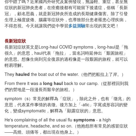
你中鏢了嗎？近來國內外研究及案例發現，無論輕、重症，甚至無
症狀的新冠肺炎患者，在痊癒後都有可能留下後遺症，俗稱「長新
冠」，顧名思義，就是新冠肺炎所造成的長期健康傷害。除了引發
生理上極度疲倦、腦霧等症狀外，也導致部分患者罹患心理疾病，
不得忽視。今天就讓我們從中學習
多益測驗
常出現的英文吧！
長新冠症狀
長新冠症狀英文是Long-haul COVID symptoms，long-haul是「拖
很久」的意思，haul代表「拖拉」，當名詞時延伸出「艱困旅程」
的意思。想像生病到完全復原的過程像是一段艱困的旅程，就可以
輕易理解。
They
hauled
the boat out of the water.（他們把船拉上了岸。）
From there it was a
long haul
back to our camp.（從那裡回到我
們的營地是一段漫長而艱辛的旅程。）
symptom（s）常見的解釋為「症狀」，除此之外，也有「徵兆」的
意思，代表某件事情的表徵。後方加上「-atic」字尾成形容詞的變
化，變成symptomatic，解釋為「顯露症狀的」意思。
He's complaining of all the usual flu
symptoms
- a high
temperature, headache, and so on.（他抱怨所有常見的感冒症狀
——高燒、頭痛等，都出現在他身上。）