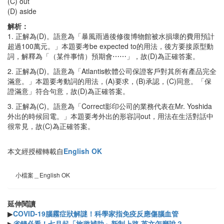
(C) out
(D) aside
解析：
1. 正解為(D)。語意為「暴風雨過後修復博物館被水損壞的費用預計
超過100萬元。」本題要考be expected to的用法，後方要接原型動
詞，解釋為「（某件事情）預期會⋯⋯」，故(D)為正確答案。
2. 正解為(D)。語意為「Atlantis軟體公司保證客戶對其所有產品完全
滿意。」本題要考動詞的用法，(A)要求，(B)承認，(C)同意。「保
證滿意」符合句意，故(D)為正確答案。
3. 正解為(C)。語意為「Correct影印公司的業務代表在Mr. Yoshida
外出的時候回電。」本題要考外出的形容詞out，用法在生活對話中
很常見，故(C)為正確答案。
本文經授權轉載自
English OK
小檔案＿English OK
延伸閱讀
▶
COVID-19腦霧症狀解謎！科學家指免疫反應傷腦血管
▶
省錢必看！七月起「旅遊補助」新制上路 英文怎麼說？