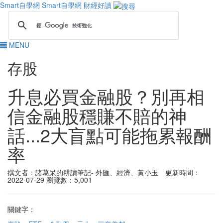
Smart自學網
Smart自學網 財經好讀
MENU
存股
升息必買金融股？別再相
信金融股穩賺不賠的神
話...2大盲點可能拖累報酬
率
撰文者：諸葛呆的耕讀筆記- 外匯、經濟、黃小玉 更新時間：
2022-07-29
瀏覽數：5,001
關鍵字：