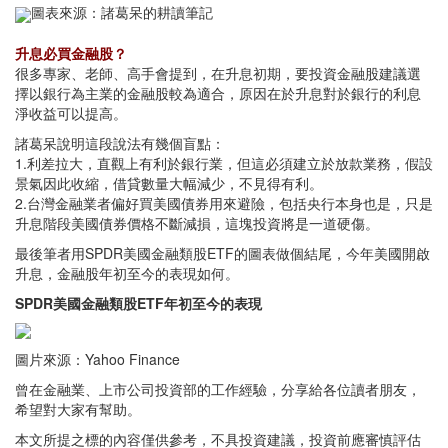
圖表來源：諸葛呆的耕讀
筆記
升息必買金融股？
很多專家、老師、高手會提到，在升息初期，要投資金融股建議選
擇以銀行為主業的金融股較為適合，原因在於升息對於銀行的利息
淨收益可以提高。
諸葛呆說明這段說法有幾個盲點：
1.利差拉大，直觀上有利於銀行業，但這必須建立於放款業務，假設
景氣因此收縮，借貸數量大幅減少，不見得有利。
2.台灣金融業者偏好買美國債券用來避險，包括央行本身也是，只是
升息階段美國債券價格不斷減損，這塊投資將是一道硬傷。
最後筆者用SPDR美國金融類股ETF的圖表做個結尾，今年美國開啟
升息，金融股年初至今的表現如何。
SPDR美國金融類股ETF年初至今的表現
圖片來源：Yahoo Finance
曾在金融業、上市公司投資部的工作經驗，分享給各位讀者朋友，
希望對大家有幫助。
本文所提之標的內容僅供參考，不具投資建議，投資前應審慎評估