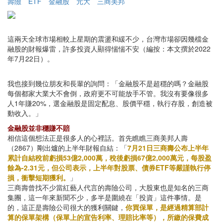
壽險
ETF
金融股
元大
三商美邦
這兩天全球市場相較上星期的震盪和緩不少，台灣市場卻因幾檔金
融股的財報爆雷，許多投資人顯得惴惴不安（編按：本文撰於2022
年7月22日）。
我也接到幾位朋友和長輩的詢問：「金融股不是超穩的嗎？金融股
每個都家大業大不會倒，政府更不可能放手不管。我沒有要像很多
人1年賺20%，選金融股是固定配息、股價平穩，執行存股，創造被
動收入。」
金融股並非穩賺不賠
相信這個想法正是很多人的心裡話。首先瞧瞧三商美邦人壽
（2867）剛出爐的上半年財報自結：「
7月21日三商壽公布上半年
累計自結稅前虧損53億2,000萬，稅後虧損67億2,000萬元，每股盈
餘為-2.31元，但公司表示，上半年對股票、債券ETF等嚴謹執行停
損，衝擊短期獲利。
」
三商壽曾找不少當紅藝人代言的壽險公司，大股東也是知名的三商
集團，這一年來新聞不少，多半是圍繞在「投資」這件事情。是
的，這正是壽險公司很大的獲利關鍵，
你買保單，是經過精算部計
算的保單架構（保單上的宣告利率、理賠比率等），所繳的保費成