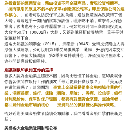
為投資部的運用資金，藉由投資不同金融商品，實現投資報酬率
。
「
擁有吸引民眾且不虧本的保單+創造高投報率」即是保險公司的運
作核心。
」前者可以防疫保單之亂為鑑，這波反噬因為政策轉了個
大彎，遠遠超乎一開始的試算預設值，理賠吃不消，重擊各大保險
業者；後者也有不少事件歷歷在目，例如前段時間三商壽因投資元
大台灣50反1（00632R）大虧，又踩到俄羅斯債券地雷，董事長與
副董黯然下台。
這兩天熱議的潤泰全（2915）、潤泰新（9945）受轉投資南山人壽
淨值大減連累，公司說明第1季受烏俄戰爭、通膨、升息的因素交互
影響下，淨值大幅減損，第2季美國持續升息，淨值預期仍會縮水，
這些問題導致股價重挫。
別讓刻板印象錯置你的選擇
很多人認為金融業是穩賺不賠，因為比較懂了解金融，這印象就像
你會習慣問在銀行工作的朋友「最近要買什麼股票？」、「美元現
在還能買嗎？」這類問題，
事實上金融業是從事金融領域作業的行
業，涵蓋很廣，銀行、保險（壽險、產險）、券商、投信等，銀行
付利息給你、保單對保戶理賠，都要有對應資金來源。無論何者，
都回歸到金融市場的核心——投資商品的價格變化與操作策略
。
恰好近期美國金融業者陸續公布財報，我們看看金融巨擘們最新更
新：
美國各大金融業近期財報公布