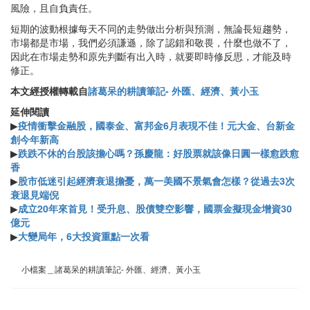
風險，且自負責任。
短期的波動根據每天不同的走勢做出分析與預測，無論長短趨勢，
市場都是市場，我們必須謙遜，除了認錯和敬畏，什麼也做不了，
因此在市場走勢和原先判斷有出入時，就要即時修反思，才能及時
修正。
本文經授權轉載自
諸葛呆的耕讀筆記- 外匯、經濟、黃小玉
延伸閱讀
▶
疫情衝擊金融股，國泰金、富邦金6月表現不佳！元大金、台新金
創今年新高
▶
跌跌不休的台股該擔心嗎？孫慶龍：好股票就該像日圓一樣愈跌愈
香
▶
股市低迷引起經濟衰退擔憂，萬一美國不景氣會怎樣？從過去3次
衰退見端倪
▶
成立20年來首見！受升息、股債雙空影響，國票金擬現金增資30
億元
▶
大變局年，6大投資重點一次看
小檔案＿諸葛呆的耕讀筆記- 外匯、經濟、黃小玉