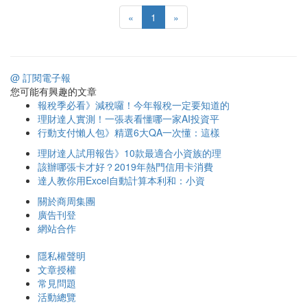
«
1
»
@ 訂閱電子報
您可能有興趣的文章
報稅季必看》減稅囉！今年報稅一定要知道的
理財達人實測！一張表看懂哪一家AI投資平
行動支付懶人包》精選6大QA一次懂：這樣
理財達人試用報告》10款最適合小資族的理
該辦哪張卡才好？2019年熱門信用卡消費
達人教你用Excel自動計算本利和：小資
關於商周集團
廣告刊登
網站合作
隱私權聲明
文章授權
常見問題
活動總覽