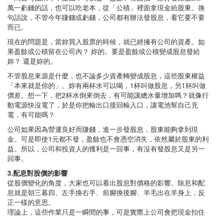
萬一虧錢的話，也可以吃老本，從「公積」裡面拿現金給股東。換
句話說，不管今年賺錢或虧錢，公司都有辦法發股息，看它要不要
而已。
現在的問題是，當妳買入股票的時候，就已經擁有公司的資產。如
果盈餘或公積留在公司內？ 妳的。要是盈餘或公積變成股息發給
妳？ 還是妳的。
不管股息來源是什麼，也不論多少資產轉變成股息，這些股東權益
「本來就是你的」。妳有兩杯水可以喝，1杯叫做股息，另1杯叫做
價差。想一下，把2杯水倒來倒去，有可能讓總水量增加嗎？就像行
動電源快沒電了，於是你把輸出口接回輸入口，讓電池幫自己充
電，有可能嗎？
公司如果因為營運良好而賺錢，進一步發股息，股東能夠拿到現
金。可是即使1元都不發，盈餘也不會憑空消失，依然屬於股東的利
益。所以，公司和投資人的獲利是一回事，有沒有發股息又是另一
回事。
3.配息對股價的影響
從股價變化的角度，大家也可以看出股息對價格的影響。除息和配
息就是朝三暮四、左手換右手、前腳換後腳、羊毛出在羊身上，反
正一樣的意思。
理論上，這些作業只是一瞬間的事，可是實際上公司會把現金扣住