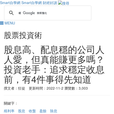
Smart自學網
Smart自學網 財經好讀
MENU
股票投資術
股息高、配息穩的公司人
人愛，但真能賺更多嗎？
投資老手：追求穩定收息
前，有4件事得先知道
撰文者：狂徒 更新時間：2022-11-2
瀏覽數：3,003
關鍵字：
殖利率
股息
收盤
盈餘
除息