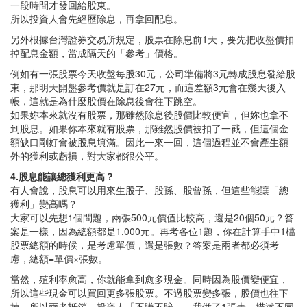
一段時間才發回給股東。
所以投資人會先經歷除息，再拿回配息。
另外根據台灣證券交易所規定，股票在除息前1天，要先把收盤價扣
掉配息金額，當成隔天的「參考」價格。
例如有一張股票今天收盤每股30元，公司準備將3元轉成股息發給股
東，那明天開盤參考價就是訂在27元，而這差額3元會在幾天後入
帳，這就是為什麼股價在除息後會往下跳空。
如果妳本來就沒有股票，那雖然除息後股價比較便宜，但妳也拿不
到股息。如果你本來就有股票，那雖然股價被扣了一截，但這個金
額缺口剛好會被股息填滿。因此一來一回，這個過程並不會產生額
外的獲利或虧損，對大家都很公平。
4.股息能讓總獲利更高？
有人會說，股息可以用來生股子、股孫、股曾孫，但這些能讓「總
獲利」變高嗎？
大家可以先想1個問題，兩張500元價值比較高，還是20個50元？答
案是一樣，因為總額都是1,000元。再考各位1題，你在計算手中1檔
股票總額的時候，是考慮單價，還是張數？答案是兩者都必須考
慮，總額=單價×張數。
當然，殖利率愈高，你就能拿到愈多現金。同時因為股價變便宜，
所以這些現金可以買回更多張股票。不過股票變多張，股價也往下
掉，所以兩者抵銷，投資人「不賺不賠」。我做了1張表，描述不同