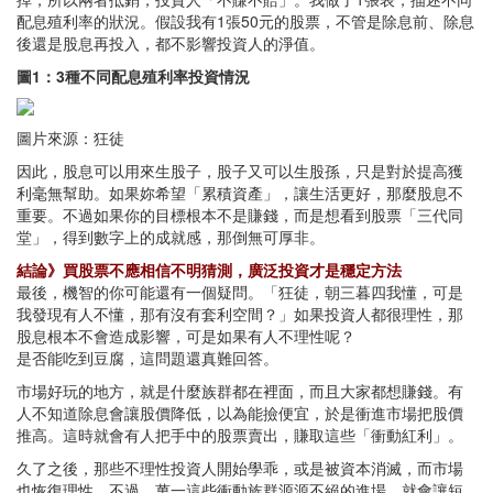
配息殖利率的狀況。假設我有1張50元的股票，不管是除息前、除息
後還是股息再投入，都不影響投資人的淨值。
圖1：3種不同配息殖利率投資情況
圖片來源：狂徒
因此，股息可以用來生股子，股子又可以生股孫，只是對於提高獲
利毫無幫助。如果妳希望「累積資產」，讓生活更好，那麼股息不
重要。不過如果你的目標根本不是賺錢，而是想看到股票「三代同
堂」，得到數字上的成就感，那倒無可厚非。
結論》買股票不應相信不明猜測，廣泛投資才是穩定方法
最後，機智的你可能還有一個疑問。「狂徒，朝三暮四我懂，可是
我發現有人不懂，那有沒有套利空間？」如果投資人都很理性，那
股息根本不會造成影響，可是如果有人不理性呢？
是否能吃到豆腐，這問題還真難回答。
市場好玩的地方，就是什麼族群都在裡面，而且大家都想賺錢。有
人不知道除息會讓股價降低，以為能撿便宜，於是衝進市場把股價
推高。這時就會有人把手中的股票賣出，賺取這些「衝動紅利」。
久了之後，那些不理性投資人開始學乖，或是被資本消滅，而市場
也恢復理性。不過，萬一這些衝動族群源源不絕的進場，就會讓短