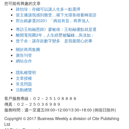
您可能有興趣的文章
路怡珍：存錢可以讓人生多一點選擇
當主播讓我感到難受…褪下光環靠積蓄轉當諮
郭台銘參選2020》「媽祖有旨」商界強人
專訪王柏融恩師》廖敏雄：王柏融優點就是選
離開電視圈2年，人生經歷被騙錢…吳淡如：
曾子余：讓存款數字變多 是我最開心的事
關於商周集團
廣告刊登
網站合作
隱私權聲明
文章授權
常見問題
活動總覽
客戶服務專線：０２－２５１０８８８８
傳真：０２－２５０３６９８９
服務時間：週一至週五09:00~12:00/13:30~18:00 (例假日除外)
Copyright © 2017 Business Weekly a division of Cite Publishing
Ltd