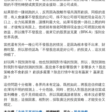
期的不理性轉變成實質的資金援助，讓公司成長。
結果那些一賺就跑的人，反而因為脫離市場共識而虧損。同樣的道
理，有人會嫌棄不發股息的公司。殊不知公司很可能把現金花在刀
口上，全力拓展業務，讓獲利最大化。結果等股價一路往上爬的時
候，才後悔沒有跟上。曾經就有個老闆覺得現金放公司裡面比較有
效益，所以幾乎不發股息，後來它的股票波克夏（BRK-A）漲到全
世界高價。
當然還有另外一種公司不發股息的情況，是因為根本發不出來、財
務吃緊。所以那些認為「不發股息就是好公司」的投資人，這次就
倒楣了。
好玩嗎？我預測市場，他也預測我對市場的預測。所以，我預測他
對我對市場的預測的預測...股息會不會影響股價？ 影響多大？股息
策略會不會虧損？ 虧損多嚴重？除息行情中有沒有贏家？ 贏家是
誰？
這些問題十分複雜，各界尚未有定論。既然如此，將股息信仰建立
在渾沌不明的猜測上，十分危險。同時，把別人對股息的迷信當成
套利機會，也不見得能成功。所以我建議讀者朋友，根本沒必要堅
持「股息」這個因素。相對的，採取廣泛的投資策略，才能安全又
穩定。
本文獲
「方格子直送計畫」
授權轉載，原文：
股息遊戲