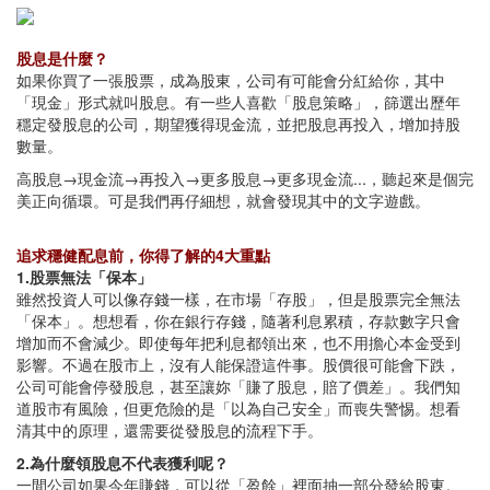
股息是什麼？
如果你買了一張股票，成為股東，公司有可能會分紅給你，其中
「現金」形式就叫股息。有一些人喜歡「股息策略」，篩選出歷年
穩定發股息的公司，期望獲得現金流，並把股息再投入，增加持股
數量。
高股息→現金流→再投入→更多股息→更多現金流...，聽起來是個完
美正向循環。可是我們再仔細想，就會發現其中的文字遊戲。
追求穩健配息前，你得了解的4大重點
1.股票無法「保本」
雖然投資人可以像存錢一樣，在市場「存股」，但是股票完全無法
「保本」。想想看，你在銀行存錢，隨著利息累積，存款數字只會
增加而不會減少。即使每年把利息都領出來，也不用擔心本金受到
影響。不過在股市上，沒有人能保證這件事。股價很可能會下跌，
公司可能會停發股息，甚至讓妳「賺了股息，賠了價差」。我們知
道股市有風險，但更危險的是「以為自己安全」而喪失警惕。想看
清其中的原理，還需要從發股息的流程下手。
2.為什麼領股息不代表獲利呢？
一間公司如果今年賺錢，可以從「盈餘」裡面抽一部分發給股東。