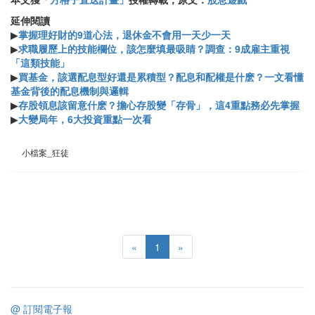
延伸閱讀
▶
掌握理好財的9道心法，退休金不會用一天少一天
▶
求職履歷上的技能欄位，該怎麼填最吸睛？調查：9成雇主重視
「這類技能」
▶
買基金，該選配息型好還是累積型？配息和配權是什麽？一文看懂
基金背後的配息機制與邏輯
▶
存股領息該留意什麽？擔心存股變「存骨」，這4重點務必先掌握
▶
大變局年，6大投資重點一次看
小檔案_狂徒
«
1
»
@ 訂閱電子報