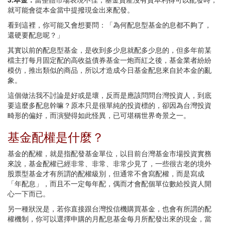
就可能會從本金當中提撥現金出來配發。
看到這裡，你可能又會想要問：「為何配息型基金的息都不夠了，
還硬要配息呢？」
其實以前的配息型基金，是收到多少息就配多少息的，但多年前某
檔主打每月固定配的高收益債券基金一炮而紅之後，基金業者紛紛
模仿，推出類似的商品，所以才造成今日基金配息來自於本金的亂
象。
這個做法我不討論是好或是壞，反而是應該問問台灣投資人，到底
要這麼多配息幹嘛？原本只是很單純的投資標的，卻因為台灣投資
畸形的偏好，而演變得如此怪異，已可堪稱世界奇景之一。
基金配權是什麼？
基金的配權，就是指配發基金單位，以目前台灣基金市場投資實務
來說，基金配權已經非常、非常、非常少見了，一些很古老的境外
股票型基金才有所謂的配權級別，但通常不會寫配權，而是寫成
「年配息」，而且不一定每年配，偶而才會配個單位數給投資人開
心一下而已。
另一種狀況是，若你直接跟台灣投信機購買基金，也會有所謂的配
權機制，你可以選擇申購的月配息基金每月所配發出來的現金，當