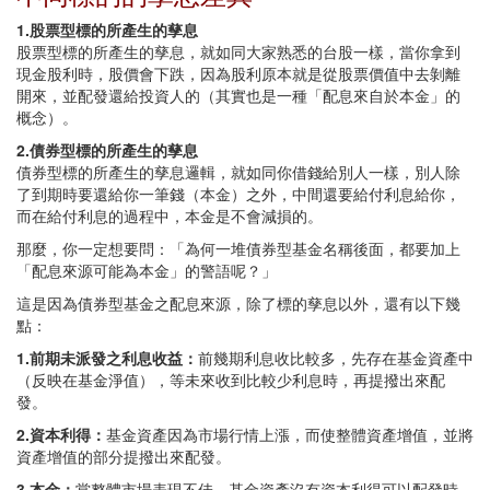
1.股票型標的所產生的孳息
股票型標的所產生的孳息，就如同大家熟悉的台股一樣，當你拿到
現金股利時，股價會下跌，因為股利原本就是從股票價值中去剝離
開來，並配發還給投資人的（其實也是一種「配息來自於本金」的
概念）。
2.債券型標的所產生的孳息
債券型標的所產生的孳息邏輯，就如同你借錢給別人一樣，別人除
了到期時要還給你一筆錢（本金）之外，中間還要給付利息給你，
而在給付利息的過程中，本金是不會減損的。
那麼，你一定想要問：「為何一堆債券型基金名稱後面，都要加上
「配息來源可能為本金」的警語呢？」
這是因為債券型基金之配息來源，除了標的孳息以外，還有以下幾
點：
1.前期未派發之利息收益：
前幾期利息收比較多，先存在基金資產中
（反映在基金淨值），等未來收到比較少利息時，再提撥出來配
發。
2.資本利得：
基金資產因為市場行情上漲，而使整體資產增值，並將
資產增值的部分提撥出來配發。
3.本金：
當整體市場表現不佳，基金資產沒有資本利得可以配發時，