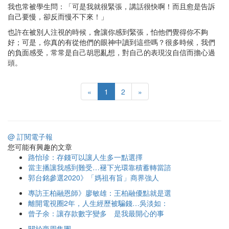
我也常被學生問：「可是我就很緊張，講話很快啊！而且愈是告訴
自己要慢，卻反而慢不下來！」
也許在被別人注視的時候，會讓你感到緊張，怕他們覺得你不夠
好；可是，你真的有從他們的眼神中讀到這些嗎？很多時候，我們
的負面感受，常常是自己胡思亂想，對自己的表現沒自信而擔心過
頭。
«
1
2
»
@ 訂閱電子報
您可能有興趣的文章
路怡珍：存錢可以讓人生多一點選擇
當主播讓我感到難受…褪下光環靠積蓄轉當諮
郭台銘參選2020》「媽祖有旨」商界強人
專訪王柏融恩師》廖敏雄：王柏融優點就是選
離開電視圈2年，人生經歷被騙錢…吳淡如：
曾子余：讓存款數字變多 是我最開心的事
關於商周集團