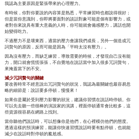
我認為主要原因是緊張帶來的心理壓力。
有時候，你對你要說的內容算是熟悉，平常練習時也都說得很好；
但是當你意識到，你即將要面對的談話對象可能是個有影響力，或
者對你來說具有重大意義的人時，你可能就會備感壓力，講話也開
始變得吃力。
不過壓力不是壞東西，適當的壓力會讓我們成長，另外一個造成冗
詞贅句的原因，反而可能是因為「平時太沒有壓力」。
因為沒有壓力，而缺乏練習，導致需要的時候，才發現自己沒有能
力，開口就會慌慌張張，不自覺地在說話當中加入很多冗詞贅句，
來掩蓋當下的不安。
減少冗詞贅句的關鍵
要改善時常不經意說出冗詞贅句的狀況，我認為最關鍵也最容易忽
略的細節是：說話要多停頓，慢慢來！
如果你是屬於受到壓力影響的狀況，建議你習慣在說話時停頓。你
可以先去聽一些很棒的演說家的演講，裡面停頓通常會比較多，這
些資源很容易在網路上找到。
當你聽他們說話時，可以想像你是他們，在心裡模仿他們的態度。
透過這樣的預演練習，能讓你快速習慣說話時要有點停頓，也就能
減少在說話時對停頓的尷尬感。