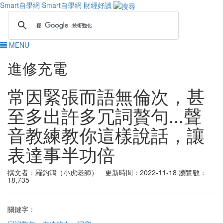
Smart自學網
Smart自學網 財經好讀
MENU
進修充電
常因緊張而語無倫次，甚
至多出許多冗詞贅句...聲
音教練教你這樣說話，讓
表達事半功倍
撰文者：羅鈞鴻（小虎老師） 更新時間：2022-11-18
瀏覽數：
18,735
關鍵字：