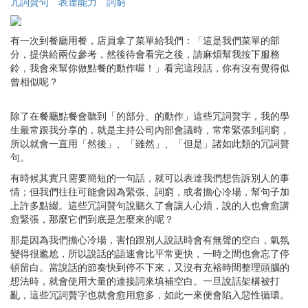
冗詞贅句
表達能力
詞窮
有一次到餐廳用餐，店員拿了菜單給我們：「這是我們菜單的部
分，提供給兩位參考，然後待會看完之後，請麻煩幫我按下服務
鈴，我會來幫你做點餐的動作喔！」看完這段話，你有沒有覺得似
曾相似呢？
除了在餐廳點餐會聽到「的部分、的動作」這些冗詞贅字，我的學
生最常跟我分享的，就是主持公司內部會議時，常常緊張到詞窮，
所以就會一直用「然後」、「雖然」、「但是」諸如此類的冗詞贅
句。
有時候其實只需要簡短的一句話，就可以表達我們想告訴別人的事
情；但我們往往可能會因為緊張、詞窮，或者擔心冷場，幫句子加
上許多點綴。這些冗詞贅句說聽久了會讓人心煩，說的人也會愈講
愈緊張，那麼它們到底是怎麼來的呢？
那是因為我們擔心冷場，害怕跟別人說話時會有無聲的空白，氣氛
變得很尷尬，所以說話的語速會比平常更快，一時之間也會忘了停
頓留白。當說話的節奏快到停不下來，又沒有充裕時間整理頭腦的
想法時，就會使用大量的連接詞來填補空白。一旦說話架構被打
亂，這些冗詞贅字也就會愈用愈多，如此一來便會陷入惡性循環。