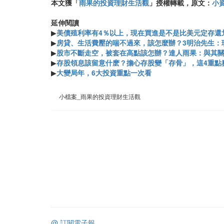
本文獲「
雨果的投資理財生活觀
」授權轉載，原文：
小資
延伸閱讀
▶
美債殖利率有4％以上，現在買進是不是比美元定存還
▶
房貸、生活費壓的喘不過來，該怎麼辦？3明治先生：
▶
股市不斷走空，被套在高點該怎辦？達人雨果：與其
▶
存股領息該留意什麽？擔心存股變「存骨」，這4重點
▶
大變局年，6大投資重點一次看
小檔案_雨果的投資理財生活觀
@ 訂閱電子報