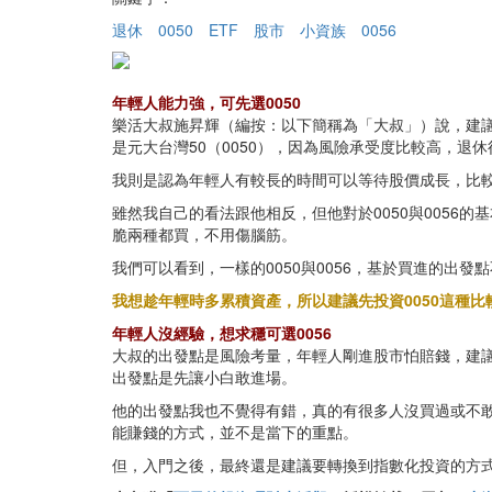
退休
0050
ETF
股市
小資族
0056
年輕人能力強，可先選0050
樂活大叔施昇輝（編按：以下簡稱為「大叔」）說，建議
是元大台灣50（0050），因為風險承受度比較高，退休後
我則是認為年輕人有較長的時間可以等待股價成長，比較有
雖然我自己的看法跟他相反，但他對於0050與0056的
脆兩種都買，不用傷腦筋。
我們可以看到，一樣的0050與0056，基於買進的出發
我想趁年輕時多累積資產，所以建議先投資0050這種
年輕人沒經驗，想求穩可選0056
大叔的出發點是風險考量，年輕人剛進股市怕賠錢，建議
出發點是先讓小白敢進場。
他的出發點我也不覺得有錯，真的有很多人沒買過或不
能賺錢的方式，並不是當下的重點。
但，入門之後，最終還是建議要轉換到指數化投資的方