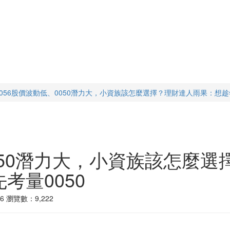
0056股價波動低、0050潛力大，小資族該怎麼選擇？理財達人雨果：想趁
0050潛力大，小資族該怎麼
考量0050
6
瀏覽數：9,222