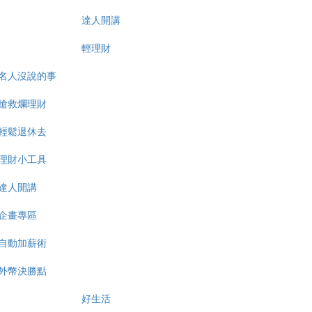
達人開講
輕理財
名人沒說的事
搶救爛理財
輕鬆退休去
理財小工具
達人開講
企畫專區
自動加薪術
外幣決勝點
好生活