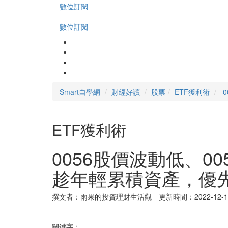
數位訂閱
數位訂閱
Smart自學網
財經好讀
股票
ETF獲利術
ETF獲利術
0056股價波動低、
趁年輕累積資產，優先
撰文者：雨果的投資理財生活觀 更新時間：2022-12-1
關鍵字：