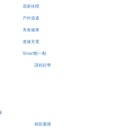
居家休閒
戶外逍遙
美食健康
進修充電
Smart動一動
課程好學
報
精彩書摘