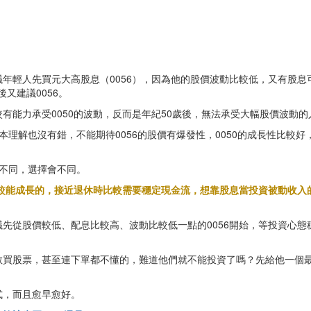
年輕人先買元大高股息（0056），因為他的股價波動比較低，又有股息可
又建議0056。
能力承受0050的波動，反而是年紀50歲後，無法承受大幅股價波動的
基本理解也沒有錯，不能期待0056的股價有爆發性，0050的成長性比較好
點不同，選擇會不同。
比較能成長的，接近退休時比較需要穩定現金流，想靠股息當投資被動收入的
先從股價較低、配息比較高、波動比較低一點的0056開始，等投資心態穩
敢買股票，甚至連下單都不懂的，難道他們就不能投資了嗎？先給他一個
式，而且愈早愈好。