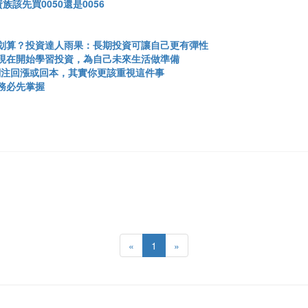
族該先買0050還是0056
划算？投資達人雨果：長期投資可讓自己更有彈性
現在開始學習投資，為自己未來生活做準備
關注回漲或回本，其實你更該重視這件事
務必先掌握
«
1
»