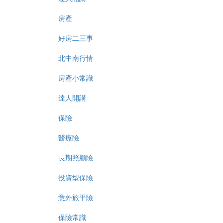
房產
好房二三事
北中南行情
房產小常識
達人開講
保險
醫療險
長期照顧險
投資型保險
意外旅平險
保險常識