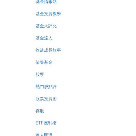
基金情報站
基金投資教學
基金大評比
基金達人
收益成長故事
債券基金
股票
熱門股點評
股票投資術
存股
ETF獲利術
達人開講