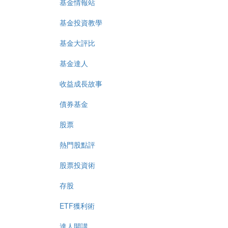
基金情報站
基金投資教學
基金大評比
基金達人
收益成長故事
債券基金
股票
熱門股點評
股票投資術
存股
ETF獲利術
達人開講