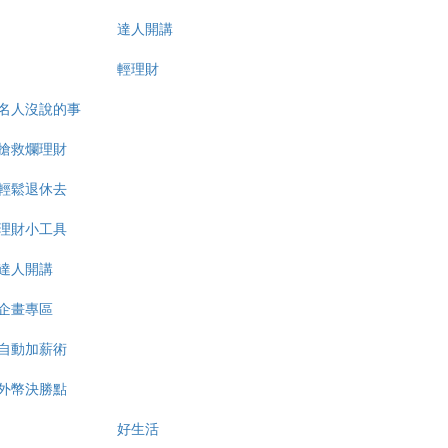
達人開講
輕理財
名人沒說的事
搶救爛理財
輕鬆退休去
理財小工具
達人開講
企畫專區
自動加薪術
外幣決勝點
好生活