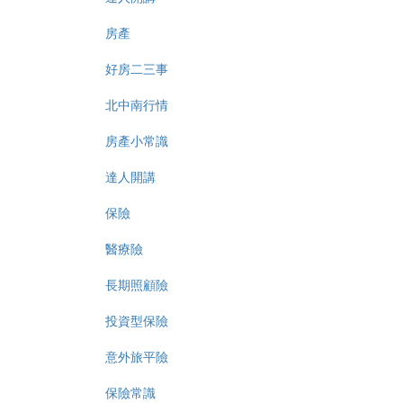
房產
好房二三事
北中南行情
房產小常識
達人開講
保險
醫療險
長期照顧險
投資型保險
意外旅平險
保險常識