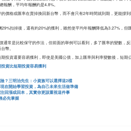
總報酬，平均年報酬約是4.8%。
好的價格或匯率在賣掉換回新台幣，而不會只有2年時間就到期，更能撐到
報酬29%扣掉後，還有約20%的獲利，雖然使平均年報酬降低為3.27%
短債通常是比較保守的作法，但前面的舉例可以看到，多了匯率的變數，反
新台幣。
短期投資還要容易獲利，即使是美國公債，加上匯率與利率變數後，短期
期投資比短期投資容易獲利
險？三明治先生：小資族可以選擇這2檔
：現在開始學習投資，為自己未來生活做準備
關注回漲或回本，其實你更該重視這件事
務必先掌握