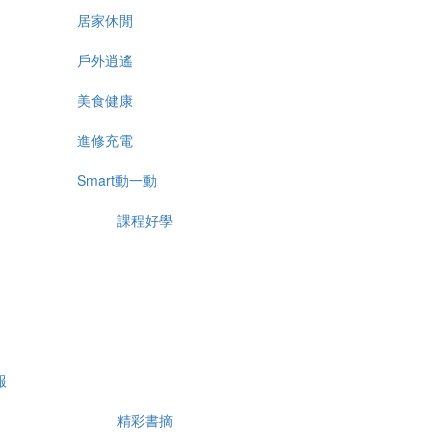
居家休閒
戶外逍遙
美食健康
進修充電
Smart動一動
課程好學
報
精彩書摘