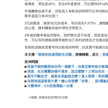
格價差，譬如是20%。若在6年後賣掉，可以獲得29%的
年報酬看似差不多，但投資人有較長的時間可以等待較
匯率還是只有29元呢？
3元的匯差，換算32元的成本，等於損失9.375%，總
的公債，獲利機會與操作彈性空間更大。
2年後的匯率會如何變化，我們實在是不知道，想投資
性，可以等到價格與匯率都對自己有利的情況才兌換回
長期投資雖然需要等待比較長的時間，但其實可能會比
本文獲
「雨果的投資理財生活觀」
授權轉載，原文：
長
延伸閱讀
▶
投資不能把雞蛋放在同一個籃子，但要怎麼有效分散風
▶
房貸、生活費壓的喘不過來，該怎麼辦？三明治先生
▶
股市不斷走空，被套在高點該怎辦？達人雨果：與其
▶
存股領息該留意什麽？擔心存股變「存骨」，這4重點
▶
大變局年，6大投資重點一次看
小檔案_雨果的投資理財生活觀