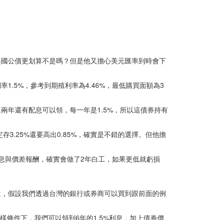
美國公債更划算不是嗎？但是他又擔心美元匯率到時會下
1.5%，參考到期殖利率為4.46%，最低購買面額為3
這兩年還有配息可以領，每一年是1.5%，所以這債券持有
3.25%還要高出0.85%，確實是不錯的選擇。但他擔
利息與價差報酬，確實會做了2年白工，如果更低就虧損
近，假設我們透過台灣的銀行或券商可以買到跟前面的例
條件下，我們可以領到6年的1.5%利息，加上債券價