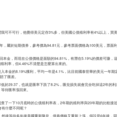
我可不可行，他覺得美元定存3%多，但美國公債殖利率有4%以上，買
屬於短期債券，參考價為94.81元，參考票面價格為100美元，票面利率
本金，而現在公債價格是面額的94.81%，有潛在5.19%的價差可賺，
殖利率，但4.46%不清楚是怎麼算出來的。
金的8.19%獲利，平均一年是4.1%，比目前國泰世華的美元一年期定存
息賠了匯差。
於29.37，也就是匯率下跌了8.2%，匯兌損失就會完全吃掉這2年的
，等待匯率漲回來。
查了一下10月底時的公債殖利率表，2年期的殖利率與20年期的比較接
會有什麼不同呢？
，然後等待多年後美國重新降息，債券價格又重新上漲，假設是6年後，同樣