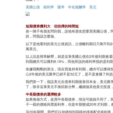
美國公債
殖利率
匯率
年化報酬率
美元
短期債券獲利大 但抉擇的時間短
前一陣子有朋友問到我，說他有朋友想要買美國公債，問
跌，問我該怎麼做。
以下是他看到的美元公債資訊，公債離到期日只剩不到2年，
萬美元。
以上訊息簡單解釋，就是這筆美國公債在2年後到期會還回
到期總共可以獲利8.19%，而他所說的殖利率指的是到期
依據我剛剛的算法，現在買進持有到期，總共可以獲得投入本
心2年後的美元匯率已經不是32元了，是不是會賺了利
我們算一下，假設美元在債券到期後拿回本金，美元匯率低
了，除非這筆美元不換回新台幣，繼續做其他美元投資
中長期債券的選擇較多
如果換個方式，改買中長期債券，情況可能就不同了，我
子一樣的價格與票面利率，但是年期變成20年才到期，
這20年期間，我們可以持續領到同樣的債券配息殖利率