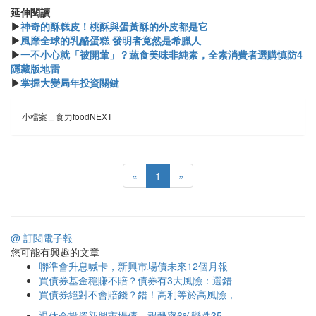
延伸閱讀
▶
神奇的酥糕皮！桃酥與蛋黃酥的外皮都是它
▶
風靡全球的乳酪蛋糕 發明者竟然是希臘人
▶
一不小心就「被開葷」？蔬食美味非純素，全素消費者選購慎防4
隱藏版地雷
▶
掌握大變局年投資關鍵
小檔案＿食力foodNEXT
«
1
»
@ 訂閱電子報
您可能有興趣的文章
聯準會升息喊卡，新興市場債未來12個月報
買債券基金穩賺不賠？債券有3大風險：選錯
買債券絕對不會賠錢？錯！高利等於高風險，
退休金投資新興市場債，報酬率6%變跌35