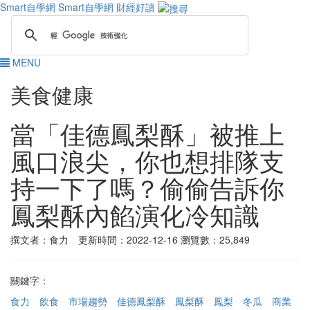
Smart自學網
Smart自學網 財經好讀
MENU
美食健康
當「佳德鳳梨酥」被推上
風口浪尖，你也想排隊支
持一下了嗎？偷偷告訴你
鳳梨酥內餡演化冷知識
撰文者：食力 更新時間：2022-12-16
瀏覽數：25,849
關鍵字：
食力
飲食
市場趨勢
佳德鳳梨酥
鳳梨酥
鳳梨
冬瓜
商業