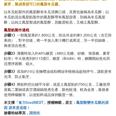
麥芽，製成香甜可口的鳳梨冬瓜醬。
以冬瓜餡製作的鳳梨酥有冬瓜清爽口感，其實也被稱為冬瓜酥；以
冬瓜餡混合鳳梨餡製作的鳳梨酥帶有鳳梨甜香，則稱為冬瓜鳳梨
酥；以純土鳳梨製成的鳳梨酥，其酸度較高，又稱土鳳梨酥。
鳳梨餡製作過程
步驟1》
一顆鳳梨果約1,800公克，削去外皮約剩1,200公克（含芯與
果肉），對半切後，將一半放入果汁機打成果泥，另一半切細條，
兩者混合熬煮。
步驟2》
沸騰時加入約40%糖質（480公克糖、砂糖、海藻糖、麥芽
飴等）中火熬煮到約113度C、糖度（Brix84）時，糖團開始焦化而
且攪拌困難、熄火。
步驟3》
添加約10公克橄欖油或棕櫚油等植物油趁熱拌勻，讓餡更有
光澤、防止黏牙。
步驟4》
將餡料挖出鋪平冷卻，就是土鳳梨餡約700公克，工廠使用
蒸氣二重鍋或真空濃縮鍋熬煮生產，顏色較淺、較為金黃，最後會
使用檸檬酸等，以使餡料成品保持酸度一致。
本文獲
「食力foodNEXT」
授權轉載，原文：
鳳梨酥變冬瓜酥的原
因 原來是這樣！
臉書粉絲專頁，
請按此