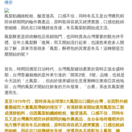
機密
鳳梨餡纖維較粗、酸度過高、口感不佳，同時冬瓜又是台灣農民稻
田休耕期間的輪作農產品，原料取得容易又經濟實惠，口感也較綿
密細緻，因此在口味幾經改良後，冬瓜鳳梨餡開始成主流。
鳳梨酥更是烘焙麵包店長銷熱門，也同時貴為台灣重要的觀光伴手
禮。近年土鳳梨酥「復興」而又開始流行起來，也讓愈來愈多人開
始了解，原來市面很多「鳳梨」酥裡包的其實是冬瓜！這轉變是怎
麼開始的呢？
首先，時間回溯至日治時代，台灣鳳梨罐頭產業於當時正值全盛時
期，台灣普遍栽種的是外來引進的「開英2號、3號」品種，也就是
今天說的「土鳳梨」，但由於後來罐頭生意逐漸轉往東南亞其他地
區，台灣的鳳梨才開始往鮮食的方向發展，「台農」系改良鳳梨應
運而生。
直至1970年代，當時身為全球第2大鳳梨出口國的台灣，在面對外銷
量萎縮而大量鳳梨滯銷的情況下，有漢餅業者開始運用鳳梨加工製
成漢餅餡料，但因鳳梨餡纖維較粗、酸度過高、口感不佳，同時冬
瓜又是台灣農民稻田休耕期間的輪作農產品，全台各地有種稻米的
地方幾乎就有冬瓜的種植，原料取得容易又經濟實惠，口感也較綿
密細緻，因此在口味幾經改良後，便選用冬瓜搭配加入鳳梨、糖、