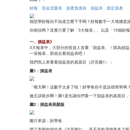
財報
現金流量表
資產負債表
損益表
固定資產
很想學財報但不知道怎麼下手嗎？財報數字一大堆總是
你相信嗎？其實只要了解「3大報表」、以及「15個財
一、損益表》
3大報表中，大部分的投資人首重「損益表」！因為損
一張報表，那就去看損益表吧！
我們馬上來看看損益表的真面目（詳見圖1）：
圖1：損益表
「喔天啊！這數字太多了啦！財學爸你不是說很簡單嗎
施主請留步啊！圖1是先讓你們看一下損益表的真面目
圖2：損益表美顏版
圖片來源：財學爸
開了美顏的損益表（詳見圖2），是不是乾淨簡單多了呢