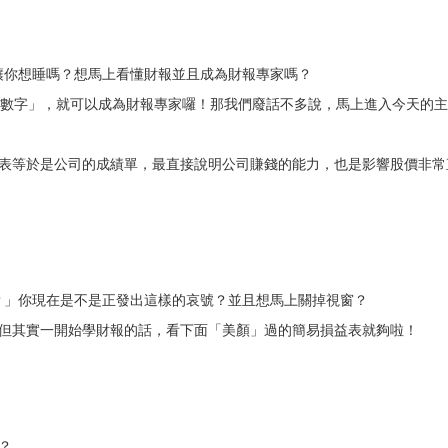
讓你想睡嗎？想馬上看懂財報並且成為財報專家嗎？
報數字」，就可以成為財報專家囉！那我們廢話不多說，馬上進入今天的
益表等於是公司的成績單，最直接說明公司賺錢的能力，也是影響股價非常
？」你現在是不是正發出這樣的哀號？並且想馬上關掉視窗？
，但其實一開始學財報的話，看下面「美顏」過的簡易損益表就夠啦！
？