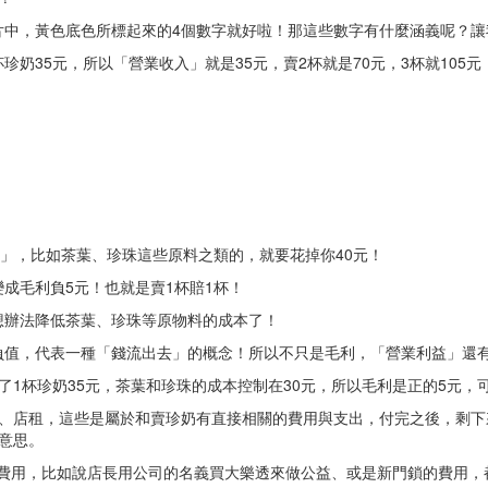
片中，黃色底色所標起來的4個數字就好啦！那這些數字有什麼涵義呢？讓
奶35元，所以「營業收入」就是35元，賣2杯就是70元，3杯就105元
本」，比如茶葉、珍珠這些原料之類的，就要花掉你40元！
成毛利負5元！也就是賣1杯賠1杯！
想辦法降低茶葉、珍珠等原物料的成本了！
負值，代表一種「錢流出去」的概念！所以不只是毛利，「營業利益」還
了1杯珍奶35元，茶葉和珍珠的成本控制在30元，所以毛利是正的5元，
水、店租，這些是屬於和賣珍奶有直接相關的費用與支出，付完之後，剩下
意思。
的費用，比如說店長用公司的名義買大樂透來做公益、或是新門鎖的費用