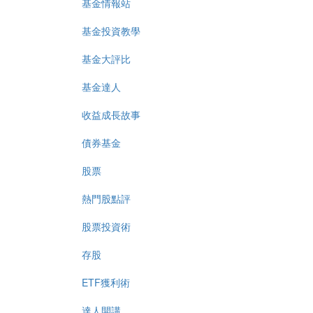
基金情報站
基金投資教學
基金大評比
基金達人
收益成長故事
債券基金
股票
熱門股點評
股票投資術
存股
ETF獲利術
達人開講