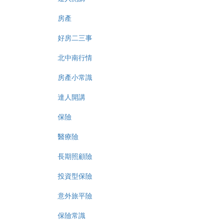
房產
好房二三事
北中南行情
房產小常識
達人開講
保險
醫療險
長期照顧險
投資型保險
意外旅平險
保險常識