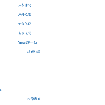
居家休閒
戶外逍遙
美食健康
進修充電
Smart動一動
課程好學
報
精彩書摘