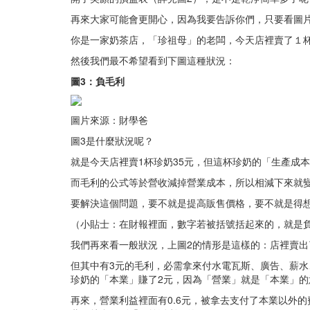
再來大家可能會更開心，因為我要告訴你們，只要看圖
你是一家奶茶店，「珍祖母」的老闆，今天店裡賣了１杯珍
然後我們最不希望看到下圖這種狀況：
圖3：負毛利
圖片來源：財學爸
圖3是什麼狀況呢？
就是今天店裡賣1杯珍奶35元，但這杯珍奶的「生產成
而毛利的公式等於營收減掉營業成本，所以相減下來就變
要解決這個問題，要不就是提高販售價格，要不就是得
（小貼士：在財報裡面，數字若被括號括起來的，就是
我們再來看一般狀況，上圖2的情形是這樣的：店裡賣出
但其中有3元的毛利，必需拿來付水電瓦斯、廣告、薪
珍奶的「本業」賺了2元，因為「營業」就是「本業」的
再來，營業利益裡面有0.6元，被拿去支付了本業以外