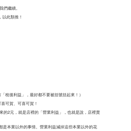
我們繼續。
，以此類推！
有「稅後利益」，最好都不要被括號括起來！）
可喜可賀、可喜可賀！
來的2元，就是店裡的「營業利益」，也就是說，店裡賣
，都是本業以外的事情。營業利益減掉這些本業以外的花