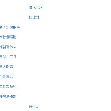
達人開講
輕理財
名人沒說的事
搶救爛理財
輕鬆退休去
理財小工具
達人開講
企畫專區
自動加薪術
外幣決勝點
好生活