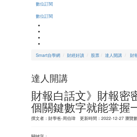
數位訂閱
數位訂閱
Smart自學網
財經好讀
股票
達人開講
財
達人開講
財報白話文》財報密密
個關鍵數字就能掌握
撰文者：財學爸-周伯瑋 更新時間：2022-12-27
瀏覽數
關鍵字：