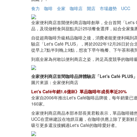
食力
咖啡
全家
咖啡店
開店
市場趨勢
UCC
全家便利商店首開便利商店咖啡創舉，全台首間「Let's 
品，及現做輕食與甜點共計25項餐食選擇，結合全家集
自從超商咖啡升級精品咖啡之後，消費者能更便利喝到高品
驗店「Let's Café PLUS」，將於2022年1
從早上7點半到晚上9點，想攻下早午晚餐、下午茶和夜
到底全家為何敢以便利商店之姿，跨足高度競爭的咖啡
全家便利商店首間咖啡品牌體驗店「Let's Café PLUS
圖片來源：全家便利商店
Let's Café年銷1.6億杯》單品咖啡年成長率近20%
全家自2006年推出Let's Café咖啡品牌後，每年銷
160家。
全家便利商店商品本部本部長黃君毅表示，單品咖啡雖然較為
UCC在雲林建設在地烘豆廠，在咖啡供應上除了更新鮮且更有彈
吸引更多還沒接觸過Let's Café的咖啡愛好者。