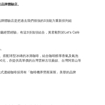
設品牌體驗店。
牌體驗店是把過去我們很強的3項能力重新排列組
經營經驗」有這3項強項結合，黃君毅對於Let's Café
品。
4小時、搭配球型冰磚的冰滴咖啡，結合咖啡醇厚香氣及氣泡
00元，亦提供高單價的台灣雲林古坑藝妓、台灣阿里山等
義式濃縮咖啡採用有「咖啡機界勞斯萊斯」美譽的品牌