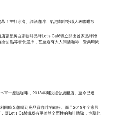
圈正式開幕！主打冰滴、調酒咖啡、氣泡咖啡等職人級咖啡飲
將自家咖啡品牌Let's Café獨立開出首家品牌體
咖啡及輕食甜點等餐食選擇，甚至還有大人調酒咖啡，營業時間
出100%單一產區咖啡，2018年開設複合旗艦店、至今已達
便利同時又想喝到高品質咖啡的鐵粉。而且2019年全家與
，讓Let's Café鐵粉有更整體全面性的咖啡體驗，也藉此