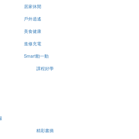
居家休閒
戶外逍遙
美食健康
進修充電
Smart動一動
課程好學
報
精彩書摘