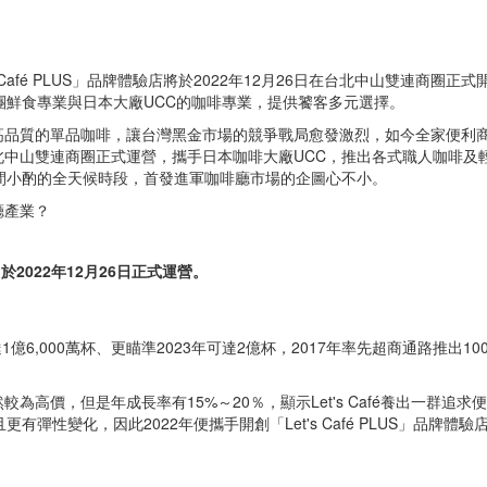
Café PLUS」品牌體驗店將於2022年12月26日在台北中山雙連商
團鮮食專業與日本大廠UCC的咖啡專業，提供饕客多元選擇。
質的單品咖啡，讓台灣黑金市場的競爭戰局愈發激烈，如今全家便利商店更是
2月26日於台北中山雙連商圈正式運營，攜手日本咖啡大廠UCC，推出各式職人
間小酌的全天候時段，首發進軍咖啡廳市場的企圖心不小。
廳產業？
」於2022年12月26日正式運營。
量已達1億6,000萬杯、更瞄準2023年可達2億杯，2017年率先超商通路推
高價，但是年成長率有15%～20％，顯示Let's Café養出一群追求
性變化，因此2022年便攜手開創「Let's Café PLUS」品牌體驗店