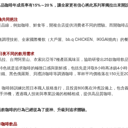
é的單品咖啡年成長率有15%～20％，讓全家更有信心將此系列單獨拉出來開
驗共同挹注
產品線，例如咖啡、鮮食等，開複合店提供消費者不同的體驗。而開咖啡品
術、全家國際餐飲（大戶屋、bb.q CHICKEN、IKIGAI燒肉）的餐廳
足日夜不同的飲用需求
馬拉、台灣阿里山、衣索比亞等7種產區風味豆，協助研發出25款咖啡飲
US最大的特色就是追求咖啡的極致口感與新鮮感，包括先是淬取8小時再冰鎮
鐵、黑色俄羅斯、貝禮詩咖啡等調酒咖啡，單杯平均價格落在150元至2
，咖啡師訓練比照日本職人規格進行，且投資800萬在沖煮設備上，包含
TONE手沖機，透過職人技術與專業設備的相輔相成，提供高品質咖啡。
品飲咖啡的行為已經從為了提神、升級到追求體驗。
非咖啡飲品