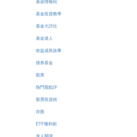
基金情報站
基金投資教學
基金大評比
基金達人
收益成長故事
債券基金
股票
熱門股點評
股票投資術
存股
ETF獲利術
達人開講