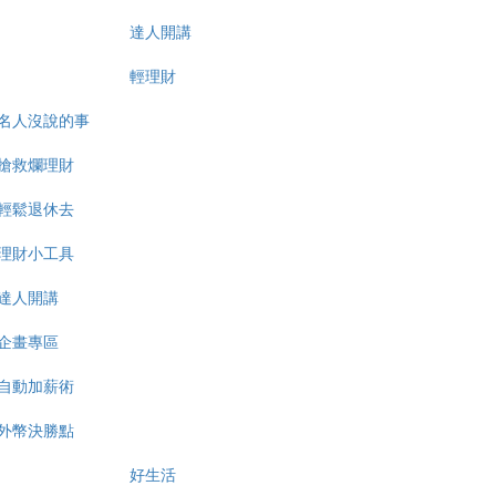
達人開講
輕理財
名人沒說的事
搶救爛理財
輕鬆退休去
理財小工具
達人開講
企畫專區
自動加薪術
外幣決勝點
好生活