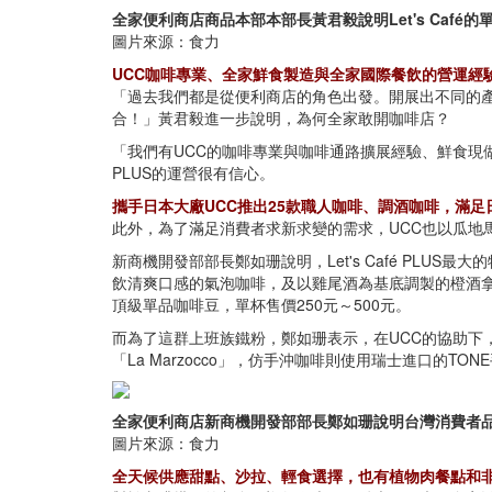
全家便利商店商品本部本部長黃君毅說明Let's Caf
圖片來源：食力
UCC咖啡專業、全家鮮食製造與全家國際餐飲的營運經
「過去我們都是從便利商店的角色出發。開展出不同的
合！」黃君毅進一步說明，為何全家敢開咖啡店？
「我們有UCC的咖啡專業與咖啡通路擴展經驗、鮮食現做調理技
PLUS的運營很有信心。
攜手日本大廠UCC推出25款職人咖啡、調酒咖啡，滿
此外，為了滿足消費者求新求變的需求，UCC也以瓜地
新商機開發部部長鄭如珊說明，Let's Café PL
飲清爽口感的氣泡咖啡，及以雞尾酒為基底調製的橙酒拿
頂級單品咖啡豆，單杯售價250元～500元。
而為了這群上班族鐵粉，鄭如珊表示，在UCC的協助下
「La Marzocco」，仿手沖咖啡則使用瑞士進口的
全家便利商店新商機開發部部長鄭如珊說明台灣消費者
圖片來源：食力
全天候供應甜點、沙拉、輕食選擇，也有植物肉餐點和