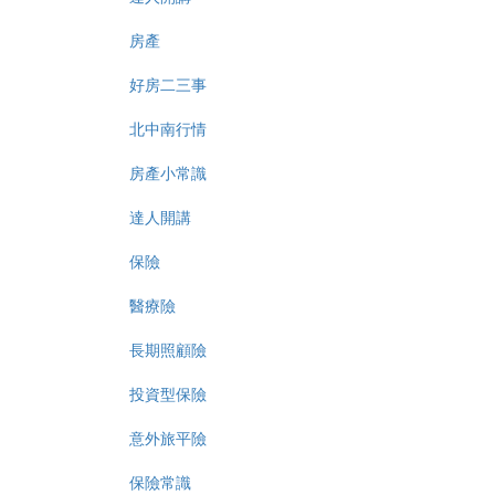
房產
好房二三事
北中南行情
房產小常識
達人開講
保險
醫療險
長期照顧險
投資型保險
意外旅平險
保險常識