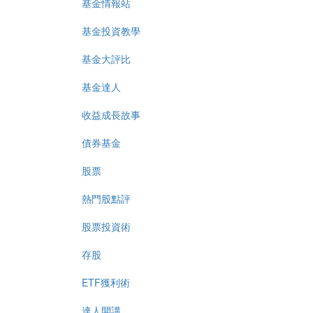
基金情報站
基金投資教學
基金大評比
基金達人
收益成長故事
債券基金
股票
熱門股點評
股票投資術
存股
ETF獲利術
達人開講