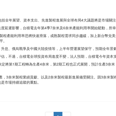
包括全年展望、資本支出、先進製程進展與全球布局4大議題將是市場關
度延遲影響，台積電去年第4季7奈米及6奈米產能利用率開始鬆動，所
製程產能利用率恐將快速滑落，成熟製程需求同步趨緩，加上新台幣兌美元
平。
、升息、俄烏戰爭及中國大陸疫情等，上半年營運展望保守，預期全年景
估，不過，台積電全球投資布局進度不變，法人預期，台積電今年資本支
決定將第1期工程轉為生產4奈米，第2期工程也正式展開，預計生產3奈米
年量產，3奈米製程業績貢獻、以及2奈米製程最新進展備受關注。因3奈米
也是市場持續追蹤的重點。