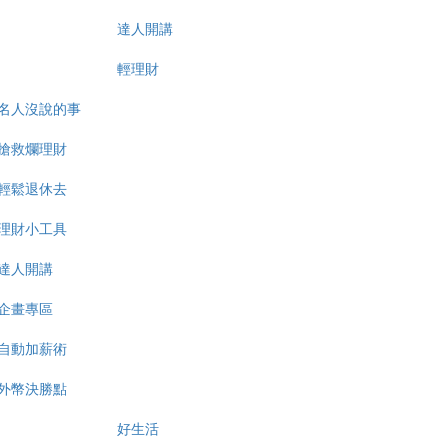
達人開講
輕理財
名人沒說的事
搶救爛理財
輕鬆退休去
理財小工具
達人開講
企畫專區
自動加薪術
外幣決勝點
好生活