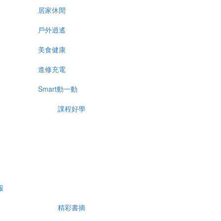
居家休閒
戶外逍遙
美食健康
進修充電
Smart動一動
課程好學
報
精彩書摘