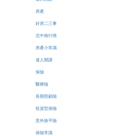
房產
好房二三事
北中南行情
房產小常識
達人開講
保險
醫療險
長期照顧險
投資型保險
意外旅平險
保險常識