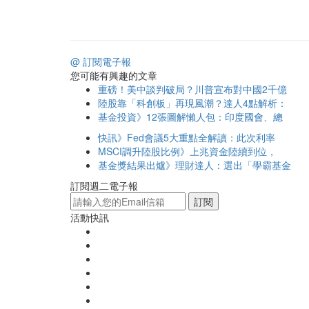
@ 訂閱電子報
您可能有興趣的文章
重磅！美中談判破局？川普宣布對中國2千億
陸股靠「科創板」再現風潮？達人4點解析：
基金投資》12張圖解懶人包：印度國會、總
快訊》Fed會議5大重點全解讀：此次利率
MSCI調升陸股比例》上兆資金陸續到位，
基金獎結果出爐》理財達人：選出「學霸基金
訂閱週二電子報
訂閱
活動快訊