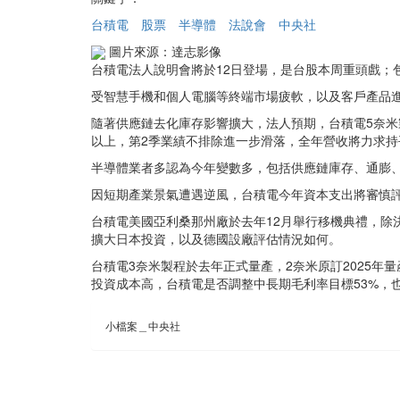
台積電
股票
半導體
法說會
中央社
圖片來源：達志影像
台積電法人說明會將於12日登場，是台股本周重頭戲；
受智慧手機和個人電腦等終端市場疲軟，以及客戶產品進
隨著供應鏈去化庫存影響擴大，法人預期，台積電5奈米
以上，第2季業績不排除進一步滑落，全年營收將力求持
半導體業者多認為今年變數多，包括供應鏈庫存、通膨
因短期產業景氣遭遇逆風，台積電今年資本支出將審慎評
台積電美國亞利桑那州廠於去年12月舉行移機典禮，除
擴大日本投資，以及德國設廠評估情況如何。
台積電3奈米製程於去年正式量產，2奈米原訂2025
投資成本高，台積電是否調整中長期毛利率目標53%，
小檔案＿中央社