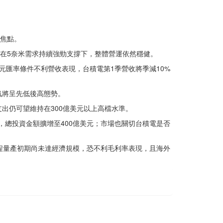
注焦點。
幸在5奈米需求持續強勁支撐下，整體營運依然穩健。
匯率條件不利營收表現，台積電第1季營收將季減10%
氣將呈先低後高態勢。
出仍可望維持在300億美元以上高檔水準。
，總投資金額擴增至400億美元；市場也關切台積電是否
製程量產初期尚未達經濟規模，恐不利毛利率表現，且海外