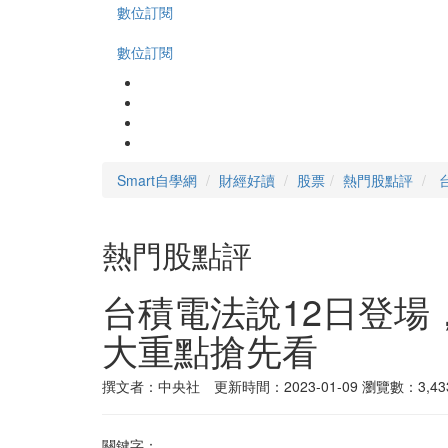
數位訂閱
數位訂閱
Smart自學網
財經好讀
股票
熱門股點評
熱門股點評
台積電法說12日登場
大重點搶先看
撰文者：中央社 更新時間：2023-01-09
瀏覽數：3,43
關鍵字：