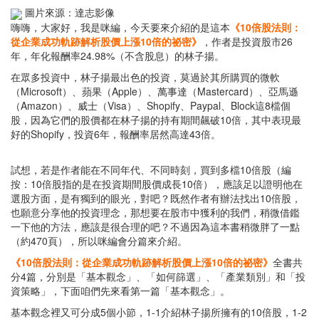
圖片來源：達志影像
嗨嗨，大家好，我是咪編，今天要來介紹的是這本
《10倍股法則：
從企業成功軌跡解析股價上漲10倍的祕密》
，作者是投資股市26
年，年化報酬率24.98%（不含股息）的林子揚。
在眾多投資中，林子揚最出色的投資，莫過於其所購買的微軟
（Microsoft）、蘋果（Apple）、萬事達（Mastercard）、亞馬遜
（Amazon）、威士（Visa）、Shopify、Paypal、Block這8檔個
股，因為它們的股價都在林子揚的持有期間飆破10倍，其中表現最
好的Shopify，投資6年，報酬率居然高達43倍。
試想，若是作者能在不同年代、不同時刻，買到多檔10倍股（編
按：10倍股指的是在投資期間股價成長10倍），應該足以證明他在
選股方面，是有獨到的眼光，對吧？既然作者有辦法找出10倍股，
也願意分享他的投資理念，那想要在股市中獲利的我們，稍微借鑑
一下他的方法，應該是很合理的吧？不過因為這本書稍微胖了一點
（約470頁），所以咪編會分篇來介紹。
《10倍股法則：從企業成功軌跡解析股價上漲10倍的祕密》
全書共
分4篇，分別是「基本觀念」、「如何篩選」、「產業類別」和「投
資策略」，下面咱們先來看第一篇「基本觀念」。
基本觀念裡又可分成5個小節，1-1介紹林子揚所擁有的10倍股，1-2