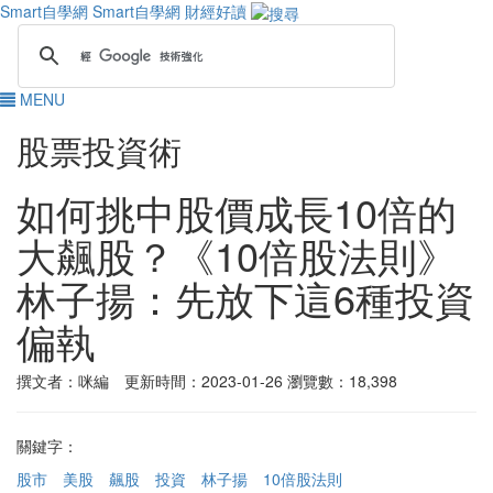
Smart自學網
Smart自學網 財經好讀
MENU
股票投資術
如何挑中股價成長10倍的
大飆股？《10倍股法則》
林子揚：先放下這6種投資
偏執
撰文者：咪編 更新時間：2023-01-26
瀏覽數：18,398
關鍵字：
股市
美股
飆股
投資
林子揚
10倍股法則