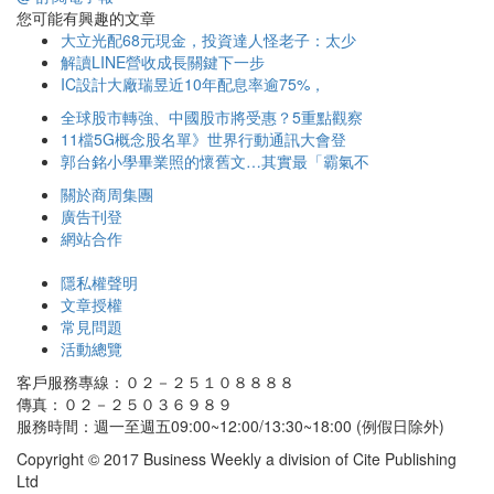
您可能有興趣的文章
大立光配68元現金，投資達人怪老子：太少
解讀LINE營收成長關鍵下一步
IC設計大廠瑞昱近10年配息率逾75%，
全球股市轉強、中國股市將受惠？5重點觀察
11檔5G概念股名單》世界行動通訊大會登
郭台銘小學畢業照的懷舊文…其實最「霸氣不
關於商周集團
廣告刊登
網站合作
隱私權聲明
文章授權
常見問題
活動總覽
客戶服務專線：０２－２５１０８８８８
傳真：０２－２５０３６９８９
服務時間：週一至週五09:00~12:00/13:30~18:00 (例假日除外)
Copyright © 2017 Business Weekly a division of Cite Publishing
Ltd