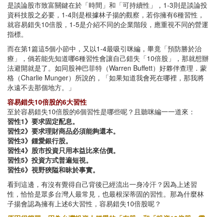
是談論股市致富關鍵在於「時間」和「可持續性」，1-3則是談論投
資科技股之必要，1-4則是根據林子揚的觀察，若你擁有6種習性，
就容易錯失10倍股，1-5是介紹不同的企業階段，應重視不同的營運
指標。
而在第1篇這5個小節中，又以1-4最吸引咪編，畢竟「預防勝於治
療」，倘若能先知道哪6種習性會讓自己錯失「10倍股」，那就想辦
法避開就是了。如同股神巴菲特（Warren Buffett）好夥伴查理．蒙
格（Charlie Munger）所說的，「如果知道我會死在哪裡，那我將
永遠不去那個地方。」
容易錯失10倍股的6大習性
至於容易錯失10倍股的6個習性是哪些呢？且聽咪編一一道來：
習性1》要求固定配息。
習性2》要求理財商品必須能夠還本。
習性3》鍾愛銀行股。
習性4》股市投資只用本益比來估價。
習性5》投資方式普遍短視。
習性6》視野狹隘和昧於事實。
看到這邊，有沒有覺得自己背後已經流出一身冷汗？因為上述習
性，恰恰是眾多台灣人最常見，也最根深蒂固的習性。那為什麼林
子揚會認為擁有上述6大習性，容易錯失10倍股呢？