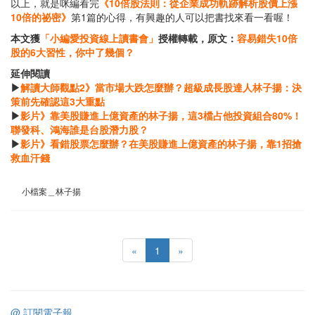
以上，就是咪編看完
《10倍股法則：從企業成功軌跡解析股價上漲
10倍的祕密》
第1篇的心得，有興趣的人可以把書找來看一看喔！
本文獲
「小編愛投資線上讀書會」
授權轉載，原文：
容易錯失10倍
股的6大習性，你中了幾個？
延伸閱讀
▶
解讀大師觀點2》當市場大跌怎麼辦？超級成長股達人林子揚：決
策前先確認這3大重點
▶
影片》靠美股賺進上億資產的林子揚，這3檔占他投資組合80%！
聯發科、鴻海誰是台股潛力股？
▶
影片》看錯股票怎麼辦？在美股賺進上億資產的林子揚，靠1招搶
救血汗錢
小檔案＿林子揚
«
1
»
@ 訂閱電子報