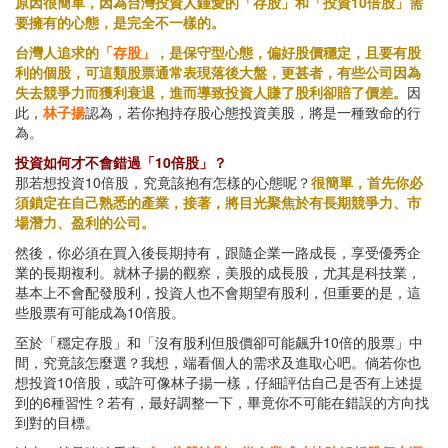
原因很簡單，因為台灣投資人鍾愛的「存股」和「投資10倍股」需
要擁有的心態，是完全不一樣的。
台灣人追求的
「存股」
，是保守型心態，偏好股價穩定，且要有股
利的個股，可這類股票通常表現落後大盤，更甚者，有些公司因為
失去競爭力而獲利衰退，進而導致投資人賺了股利卻賠了價差。
因
此，
林子揚
認為，若你抱持存股心態投資美股，將是一種致命的行
為。
投資如何才不會錯過「10倍股」？
那若想投資10倍股，究竟該抱有怎樣的心態呢？
很簡單，首先你必
須鎖定在自己熟悉的產業，接著，將目光聚焦於有長期競爭力、市
場潛力、盈利的公司。
然後，你必須在買入後長期持有，跟隨企業一路成長，享受優秀企
業的長期複利。就林子揚的觀察，美股的成長股，尤其是科技業，
基本上不會配發股利，投資人也不會期望有股利，但重要的是，這
些股票有可能成為10倍股。
至於「穩定存股」和「沒有股利但股價卻可能飆升10倍的股票」中
間，究竟該怎麼選？我想，端看個人的需求及進取心吧。倘若你也
想投資10倍股，或許可像林子揚一樣，仔細評估自己是否有上述提
到的6種習性？若有，最好調整一下，畢竟你不可能在錯誤的方向找
到對的目標。