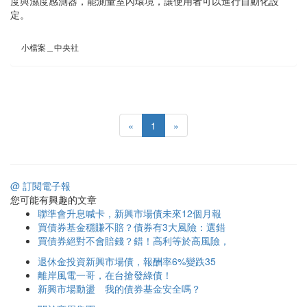
度與濕度感測器，能測量室內環境，讓使用者可以進行自動化設
定。
小檔案＿中央社
«
1
»
@ 訂閱電子報
您可能有興趣的文章
聯準會升息喊卡，新興市場債未來12個月報
買債券基金穩賺不賠？債券有3大風險：選錯
買債券絕對不會賠錢？錯！高利等於高風險，
退休金投資新興市場債，報酬率6%變跌35
離岸風電一哥，在台搶發綠債！
新興市場動盪 我的債券基金安全嗎？