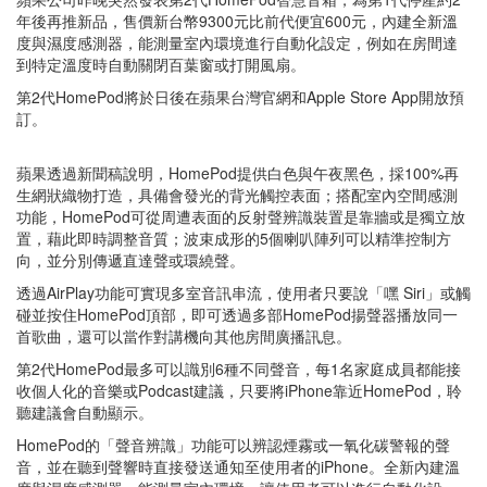
年後再推新品，售價新台幣9300元比前代便宜600元，內建全新溫
度與濕度感測器，能測量室內環境進行自動化設定，例如在房間達
到特定溫度時自動關閉百葉窗或打開風扇。
第2代HomePod將於日後在蘋果台灣官網和Apple Store App開放預
訂。
蘋果透過新聞稿說明，HomePod提供白色與午夜黑色，採100%再
生網狀織物打造，具備會發光的背光觸控表面；搭配室內空間感測
功能，HomePod可從周遭表面的反射聲辨識裝置是靠牆或是獨立放
置，藉此即時調整音質；波束成形的5個喇叭陣列可以精準控制方
向，並分別傳遞直達聲或環繞聲。
透過AirPlay功能可實現多室音訊串流，使用者只要說「嘿 Siri」或觸
碰並按住HomePod頂部，即可透過多部HomePod揚聲器播放同一
首歌曲，還可以當作對講機向其他房間廣播訊息。
第2代HomePod最多可以識別6種不同聲音，每1名家庭成員都能接
收個人化的音樂或Podcast建議，只要將iPhone靠近HomePod，聆
聽建議會自動顯示。
HomePod的「聲音辨識」功能可以辨認煙霧或一氧化碳警報的聲
音，並在聽到聲響時直接發送通知至使用者的iPhone。全新內建溫