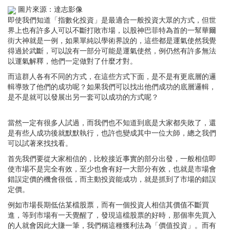
圖片來源：達志影像
即使我們知道「指數化投資」是最適合一般投資大眾的方式，但世
界上也有許多人可以不斷打敗市場，以股神巴菲特為首的一幫華爾
街大神就是一例，如果單純以學術界說的，這些都是運氣使然我覺
得過於武斷，可以說有一部分可能是運氣使然，例仍然有許多無法
以運氣解釋，他們一定做對了什麼才對。
而這群人各有不同的方式，在這些方式下面，是不是有更底層的邏
輯導致了他們的成功呢？如果我們可以找出他們成功的底層邏輯，
是不是就可以發展出另一套可以成功的方式呢？
當然一定有很多人試過，而我們也不知道到底是大家都失敗了，還
是有些人成功後就默默執行，也許也變成其中一位大師，總之我們
可以試著來找找看。
首先我們要從大家相信的，比較接近事實的部分出發，一般相信即
使市場不是完全有效，至少也會有好一大部分有效，也就是市場會
錯誤定價的機會很低，而主動投資能成功，就是抓到了市場的錯誤
定價。
例如市場長期低估某檔股票，而有一個投資人相信其價值不斷買
進，等到市場有一天覺醒了，發現這檔股票的好時，那個率先買入
的人就會因此大賺一筆，我們稱這種獲利法為「價值投資」。而有