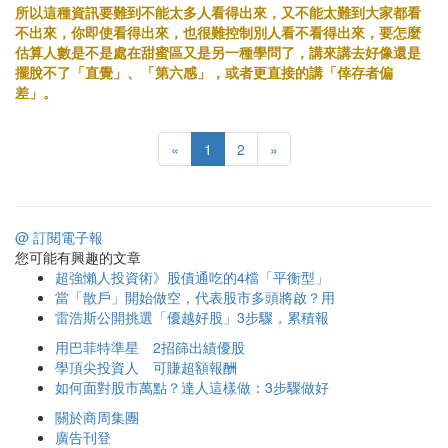
所以這種資訊要難到不能太多人看得出來，又不能太難到大家都看
不出來，你即使看得出來，也很難控制別人看不看得出來，要怎麼
估算人數是不是處在甜蜜區又是另一種學問了，講來講去好像還是
擺脫不了「直覺」、「第六感」，或者更直接的講「倖存者偏
差」。
«
1
2
»
@ 訂閱電子報
您可能有興趣的文章
超強懶人投資術》股債通吃的4檔「平衡型」
當「散戶」開始做空，代表股市多頭將啟？用
雷浩斯公開挑選「優越好股」3步驟，累積報
用巴菲特準星 2招篩出績優股
學頂尖投資人 可賺超額報酬
如何面對股市萬點？達人這樣做：3步驟做好
關於商周集團
廣告刊登