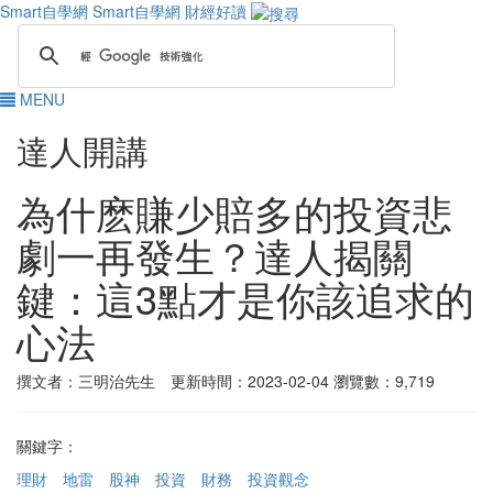
Smart自學網
Smart自學網 財經好讀
MENU
達人開講
為什麽賺少賠多的投資悲
劇一再發生？達人揭關
鍵：這3點才是你該追求的
心法
撰文者：三明治先生 更新時間：2023-02-04
瀏覽數：9,719
關鍵字：
理財
地雷
股神
投資
財務
投資觀念