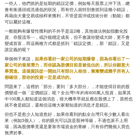
一些人，他們抓的是短期的錯誤定價，例如每天股票上沖下洗，總
會有衝過頭或洗過低的狀況，而有些人就特別會抓到這種小錯誤，
再藉由大量交易或槓桿來獲利，不管是當沖或技術分析（動能）都
可以屬於這種。
一般能夠有爆發性獲利的不外乎是這2種，其他做法例如指數化投
資、存股流等⋯，或許能穩定成長，但不會讓你變成大師，更不會
變成首富，而這兩種方式都是抓到「錯誤定價」，那「錯誤」又是
誰定義的呢？
舉個例子來說，
如果你看好一家公司的短期爆發，因為你看出了一
家公司的發展潛力，而你認為股價目前是被低估的，所以你願意大
舉買進。這個資訊從一開始只有部分人相信，漸漸變成幾乎所有人
都確信，那你的投資一定是成功的。
問題來了，這裡的「部分」要到「多大部分」，才能使得目前的股
價變成一個「定價錯誤」呢？全台灣1年約有600萬人投資，如果其
中100萬人都知道這個消息，很大機率早就反應在股價上了，當然也
就不會是錯誤，還相信這種大家都知道的消息才是錯誤。
但也不是愈少人知道愈好，如果你看到的點全台灣只有少數人看出
來（例如3個人），你的眼光可以說是股神等級，不過也派不上用
場，因為股價畢竟還是要靠市場資金的青睞，只有你們幾個人買也
無濟於事。