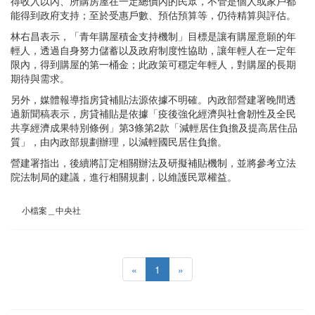
得收入以內、所購房屋在一定總價內的民眾，不管是個人或家戶都
能得到政府支持；至於受惠戶數、預估預算等，仍待精算與評估。
林右昌表示，「青年購屋積金支持機制」目標是讓有購屋意願的年
輕人，透過自身努力儲蓄以及政府制度性協助，讓年輕人在一定年
限內，得到購屋的第一桶金；此政策可穩定年輕人，對購屋的長期
期待與需求。
另外，媒體報導指房貸補貼法源依據不明確。內政部營建署晚間透
過新聞稿表示，房貸補貼是依據「疫後強化經濟與社會韌性及全民
共享經濟成果特別條例」第3條第2款「減輕居住負擔及提高居住品
質」，由內政部規劃辦理，以減輕國民居住負擔。
營建署指出，後續將訂定相關辦法及研擬補貼機制，並將參考立法
院法制局的建議，進行相關規劃，以維護民眾權益。
小檔案＿中央社
«
1
»