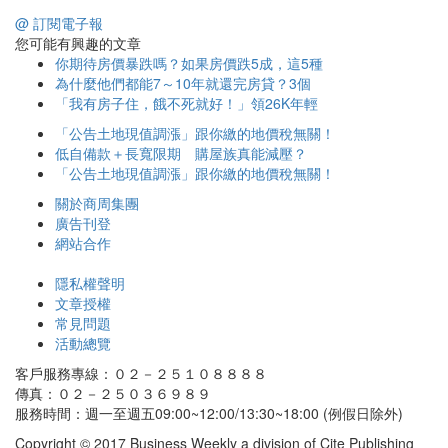
@ 訂閱電子報
您可能有興趣的文章
你期待房價暴跌嗎？如果房價跌5成，這5種
為什麼他們都能7～10年就還完房貸？3個
「我有房子住，餓不死就好！」領26K年輕
「公告土地現值調漲」跟你繳的地價稅無關！
低自備款＋長寬限期 購屋族真能減壓？
「公告土地現值調漲」跟你繳的地價稅無關！
關於商周集團
廣告刊登
網站合作
隱私權聲明
文章授權
常見問題
活動總覽
客戶服務專線：０２－２５１０８８８８
傳真：０２－２５０３６９８９
服務時間：週一至週五09:00~12:00/13:30~18:00 (例假日除外)
Copyright © 2017 Business Weekly a division of Cite Publishing