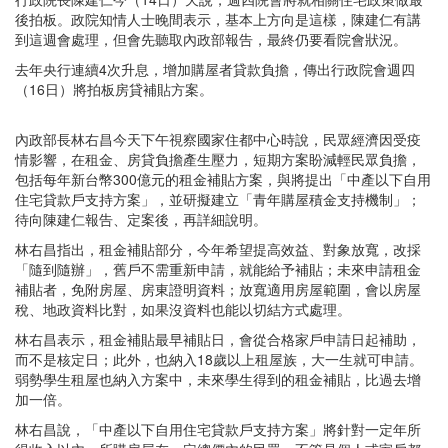
後拍板。政院知情人士晚間表示，基本上方向是這樣，陳建仁有講
到這週會處理，但會先聽取內政部報告，最終仍要看院會狀況。
去年央行連續4次升息，增加購屋者貸款負擔，傳出行政院會週四
（16日）將拍板房貸補貼方案。
內政部長林右昌今天下午視察國家住都中心時說，民眾經濟因受疫
情影響，在租金、房貸負擔產生壓力，短期方案盼減輕民眾負擔，
包括每年新台幣300億元的租金補貼方案，與將提出「中產以下自用
住宅貸款戶支持方案」，並研擬建立「青年購屋積金支持機制」；
待向陳建仁報告、定案後，再詳細說明。
林右昌指出，租金補貼部分，今年希望提高效益、對象放寬，改採
「隨到隨辦」，舊戶不需重新申請，就能給予補貼；未來申請租金
補貼者，免附房屋、房東證明資料；放寬適用房屋範圍，會以房屋
稅、地政資料比對，如果沒資料也能以切結方式處理。
林右昌表示，租金補貼最早補貼日，會從合格家戶申請日起補助，
而不是核定日；此外，也納入18歲以上租屋族，大一生就可申請。
弱勢學生租屋也納入方案中，未來學生得到的租金補貼，比過去增
加一倍。
林右昌說，「中產以下自用住宅貸款戶支持方案」將針對一定年所