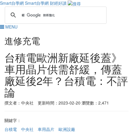
Smart自學網
Smart自學網 財經好讀
MENU
進修充電
台積電歐洲新廠延後蓋》
車用晶片供需舒緩，傳蓋
廠延後2年？台積電：不評
論
撰文者：中央社 更新時間：2023-02-20
瀏覽數：2,471
關鍵字：
台積電
中央社
車用晶片
歐洲設廠