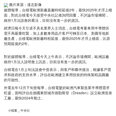
圖片來源：達志影像
媒體報導，台積電歐洲新廠蓋廠時程延後2年，最快2025年才浮上檯
面，對此台積電今天接受中央社記者詢問回覆，不評論市場傳聞，
維持1月法說會的看法，目前沒有進一步的資訊。
經濟日報今天引述不具名業界人士消息，台積電考量車用半導體供
需不再嚴重吃緊，加上多數車用晶片客戶可轉至日本、美國等地新
廠生產，台積電歐洲新廠時程延後，最快2025年才浮上檯面，比原
預期延後約2年。
對於媒體報導，台積電今天上午表示，不評論市場傳聞，歐洲設廠
維持1月法人說明會上訊息，目前沒有進一步的資訊。
台積電在1月上旬法說會中曾表示，與客戶和夥伴接洽，根據客戶需
求和政府的支持水準，評估在歐洲建立車用技術的特殊製程晶圓廠
的可能性。
外電去年12月下旬曾報導，台積電鑒於歐洲汽車製造業半導體需求
旺盛，當時評估在德國東部城市德勒斯登（Dresden）設立歐洲首座
工廠，最快2024年動土。
小檔案＿中央社