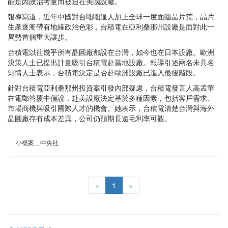
能是因政治考量而被迫在美國設廠。
報導寫道，近年中國對台咄咄逼人加上全球一度面臨晶片荒，晶片
生產逐漸帶有地緣政治色彩，台積電在亞利桑那州設廠是面對此一
局勢首個重大讓步。
台積電以往幾乎所有晶圓廠都設在台灣，如今也在日本設廠。歐洲
決策人士已提出計畫吸引台積電赴當地設廠。報導引述兩名未具名
知情人士表示，台積電決定是否赴歐洲設廠已進入最後階段。
針對台積電亞利桑那州投資案引發內部疑慮，台積電發言人高孟華
在電郵答覆中僅說，赴美設廠決定基於多種因素，包括客戶需求、
市場商機與吸引國際人才的機會。她表示，台積電清楚台灣與海外
晶圓廠存有成本差異，公司仍預期長遠毛利率可觀。
小檔案＿中央社
«
1
»