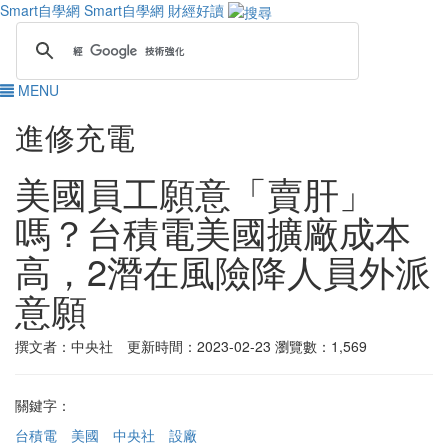
Smart自學網
Smart自學網 財經好讀
MENU
進修充電
美國員工願意「賣肝」
嗎？台積電美國擴廠成本
高，2潛在風險降人員外派
意願
撰文者：中央社 更新時間：2023-02-23
瀏覽數：1,569
關鍵字：
台積電
美國
中央社
設廠