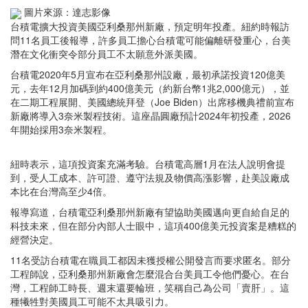
圖片來源：達志影像
台積電擴大投資美國亞利桑那州新廠，預定明年投產。紐約時報訪
問11名員工後報導，許多員工擔心台積電可能偏離研發重心，台美
潛在文化衝突令部分員工不太願意外派美國。
台積電2020年5月宣布在亞利桑那州設廠，最初承諾投資120億美
元，去年12月加碼到約400億美元（約新台幣1兆2,000億元），並
在二期工程展開、美國總統拜登（Joe Biden）出席移機典禮前宣布
新廠將導入3奈米製程技術。這座晶圓廠預計2024年初投產，2026
年開始採用3奈米製程。
紐時表示，這項投資案充滿考驗。台積電高層1月在法人說明會提
到，受人工成本、許可證、遵守法規及物價高漲影響，赴美設廠成
本比在台灣高至少4倍。
報導寫道，台積電亞利桑那州新廠有望協助美國邁向更自給自足的
科技未來，但在部分內部人士眼中，這項400億美元投資案是糟糕的
經營決定。
11名受訪台積電在職員工都因未獲授權公開發言而要求匿名。部分
工程師說，亞利桑那州新廠會怎麼混合台美員工令他們憂心。在台
灣，工程師工時長、週末還要輪班，笑稱自己為公司「賣肝」。這
種犧牲對美國員工可能不太具吸引力。