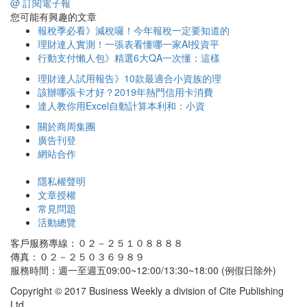
@ 訂閱電子報
您可能有興趣的文章
報稅季必看》減稅囉！今年報稅一定要知道的
理財達人實測！一張表看懂哪一家AI投資平
行動支付懶人包》精選6大QA一次懂：這樣
理財達人試用報告》10款最適合小資族的理
該辦哪張卡才好？2019年熱門信用卡消費
達人教你用Excel自動計算本利和：小資
關於商周集團
廣告刊登
網站合作
隱私權聲明
文章授權
常見問題
活動總覽
客戶服務專線：０２－２５１０８８８８
傳真：０２－２５０３６９８９
服務時間：週一至週五09:00~12:00/13:30~18:00 (例假日除外)
Copyright © 2017 Business Weekly a division of Cite Publishing
Ltd