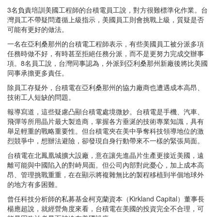
3名負責培訓美國工程師的台積電員工說，對方很難標準化作業。台
灣員工不帶疑問遵循上級指示，美國員工則會挑戰上級，質疑是否
可能有更好的做法。
一名在亞利桑那州的台積電工程師表示，有些美國員工被分派多項
任務時做不好，有時甚至拒絕任務分派，而不是更努力完成交辦事
項。8名員工說，台灣同事認為，外派到亞利桑那州新廠後將比美國
同事承擔更多責任。
除員工存疑外，台積電在亞利桑那州的協力廠商也遭遇成本高昂、
技術工人短缺的問題。
報導寫道，這些疑慮凸顯台積電處境微妙。台積電是手機、汽車、
飛彈等所用晶片最大製造商，掌握各方垂涎的技術專業知識，具有
舉足輕重的戰略重要性。但台積電夾在美中爭奪科技領導地位的激
烈競爭中，想辦法避險，卻發現自身行動帶來不一樣的緊張局面。
台積電在北鳳凰城擴大設廠，意在讓先進晶片生產更接近美國，遠
離可能與中國陷入的對峙局面。但公司內部對此憂心，加上成本高
昂、管理挑戰重重，在在顯示將複雜無比的製程移植到半個地球外
的地方有多困難。
曾任科技分析師的私募基金柯克蘭資本（Kirkland Capital）董事長
楊應超說，就經營角度來看，台積電在美國的投資完全不合理，可