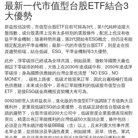
最新一代市值型台股ETF結合3
大優勢
群益投信說明，市值型台股ETF目前可歸為3代，第1代純粹追蹤大
盤指數，成分股選擇上沒有太多特別的選股條件，配息上也沒有收
益平準金機制；隨著時勢所趨，第2代開始有ESG概念，但仍沒有能
穩定配息的平準金機制；最新一代的市值型台股ETF，則是走在投
資趨勢前端，結合低碳、ESG、平準金機制等3大優勢。
此外，淨零碳排已經成為全球共識，例如蘋果、微軟等國際大廠也
都設下零碳排的時程，大致上在2030年達成碳中和、2050年達成淨
零碳排；身為國際供應鏈的台灣企業也清楚「NO ESG，NO
MONEY」，碳稅上路後，低碳才能迎來訂單，因此台廠積極打造綠
色供應鏈；未來成分股中，若有訂單能獲利的低碳股市值型台股
ETF，迎接ESG碳金商機投資契機大有可為。
00923經理人洪祥益表示，進化版的市值型ETF強調除了市值夠大且
獲利外，更重視低碳ESG的企業優勢，在低碳足跡創造台股碳金奇
蹟的趨勢下，台股市值前200大公司中，低碳密度企業股價表現相對
突出，精選出有訂單能獲利的台灣低碳50大龍頭企業，條件包括：
必須是台灣永續評鑑等級BBB級（含）以上，且未列重大性事件黑
名單企業，並排除涉及爭議性產業，例如賭博、菸草、情色、軍武
等企業，也必須是市值前100大與近1年ROE大於0的已獲利企業，