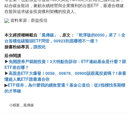
結合碳金龍頭，兼顧永續經營與企業獲利的台股ETF，最適合穩健
存股與追求碳金投資獲利契機的投資人。
資料來源：群益投信
本文經授權轉載自
「風傳媒」
，原文：
「乾淨版的0050」來了！全
台首檔低碳龍頭ETF問世，00923到底哪裡不一樣？
臉書粉絲專頁，
請按此
延伸閱讀
▶
免開證券戶就能投資！3大特點告訴你：ETF連結基金是什麼？跟
ETF差在哪？
▶
高股息ETF大爆發！0056、00878、00900該跟風投資嗎？1表看
懂超人氣ETF誰最適合你
▶
ETF很夯，為什麼我的績效普通？基金公道伯：從2指標找長期標
的才準確
小檔案＿風傳媒