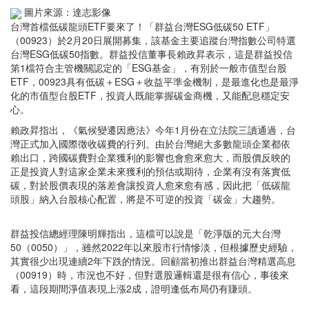
圖片來源：達志影像
台灣首檔低碳龍頭ETF要來了！「群益台灣ESG低碳50 ETF」
（00923）於2月20日展開募集，該基金主要追蹤台灣指數公司特選
台灣ESG低碳50指數。群益投信董事長賴政昇表示，這是群益投信
第1檔符合主管機關認定的「ESG基金」，有別於一般市值型台股
ETF，00923具有低碳＋ESG＋收益平準金機制，是最進化也是最淨
化的市值型台股ETF，投資人既能掌握碳金商機，又能配息穩定安
心。
賴政昇指出，《氣候變遷因應法》今年1月份在立法院三讀通過，台
灣正式加入國際徵收碳費的行列。由於台灣絕大多數龍頭企業都依
賴出口，跨國碳費對企業獲利的影響也會愈來愈大，而股價反映的
正是投資人對這家企業未來獲利的預估或期待，企業有沒有落實低
碳，對於股價表現的落差會讓投資人愈來愈有感，因此把「低碳龍
頭股」納入台股核心配置，將是不可逆的投資「碳金」大趨勢。
群益投信總經理陳明輝指出，這檔可以說是「乾淨版的元大台灣
50（0050）」，雖然2022年以來股市行情慘淡，但根據歷史經驗，
其實很少出現連續2年下跌的情況。回顧當初推出群益台灣精選高息
（00919）時，市況也不好，但對選股邏輯還是很有信心，事後來
看，這段期間淨值表現上漲2成，證明逢低布局仍有賺頭。