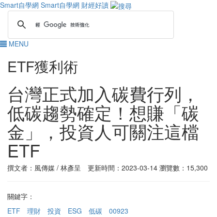
Smart自學網
Smart自學網 財經好讀
MENU
ETF獲利術
台灣正式加入碳費行列，
低碳趨勢確定！想賺「碳
金」，投資人可關注這檔
ETF
撰文者：風傳媒 / 林彥呈 更新時間：2023-03-14
瀏覽數：15,300
關鍵字：
ETF
理財
投資
ESG
低碳
00923