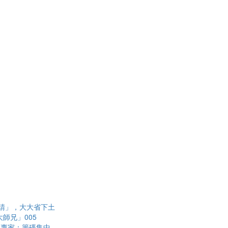
請」，大大省下土
師兄」005
？專家：籌碼集中