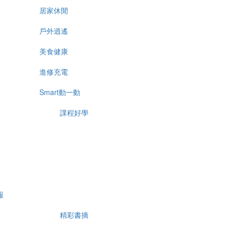
居家休閒
戶外逍遙
美食健康
進修充電
Smart動一動
課程好學
報
精彩書摘