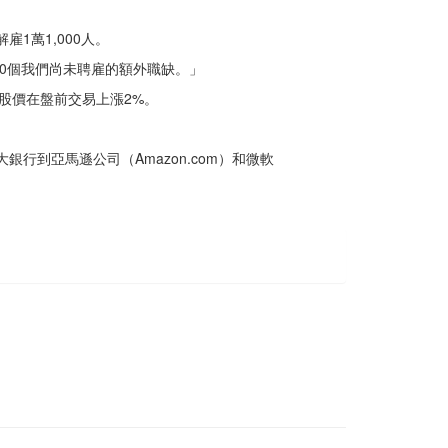
雇1萬1,000人。
000個我們尚未聘雇的額外職缺。」
股價在盤前交易上漲2%。
大銀行到亞馬遜公司（Amazon.com）和微軟