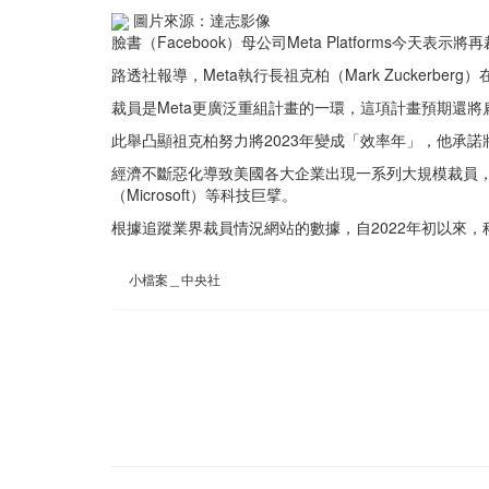
圖片來源：達志影像
臉書（Facebook）母公司Meta Platforms今天
路透社報導，Meta執行長祖克柏（Mark Zucker
裁員是Meta更廣泛重組計畫的一環，這項計畫預期還將
此舉凸顯祖克柏努力將2023年變成「效率年」，他承諾將
經濟不斷惡化導致美國各大企業出現一系列大規模裁員，從高盛（G
（Microsoft）等科技巨擘。
根據追蹤業界裁員情況網站的數據，自2022年初以來，
小檔案＿中央社