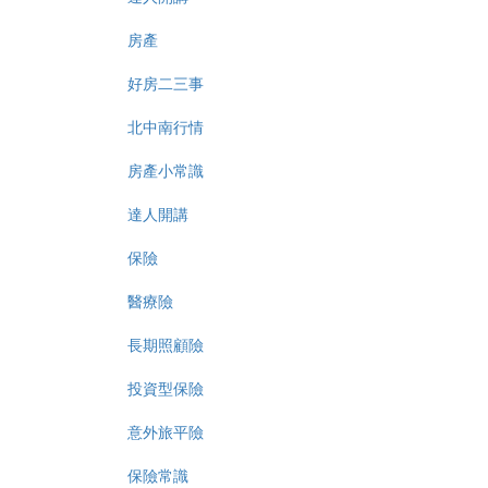
房產
好房二三事
北中南行情
房產小常識
達人開講
保險
醫療險
長期照顧險
投資型保險
意外旅平險
保險常識