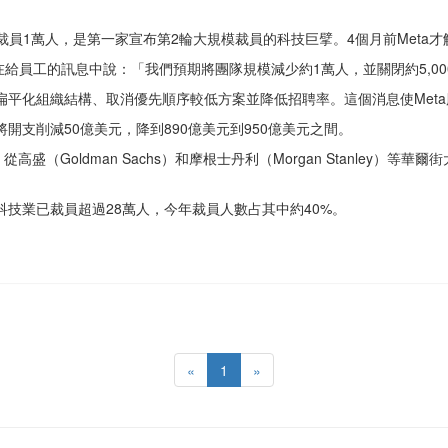
表示將再裁員1萬人，是第一家宣布第2輪大規模裁員的科技巨擘。4個月前Meta才解
berg）在給員工的訊息中說：「我們預期將團隊規模減少約1萬人，並關閉約5,
扁平化組織結構、取消優先順序較低方案並降低招聘率。這個消息使Meta
開支削減50億美元，降到890億美元到950億美元之間。
oldman Sachs）和摩根士丹利（Morgan Stanley）等華爾街
科技業已裁員超過28萬人，今年裁員人數占其中約40%。
«
1
»