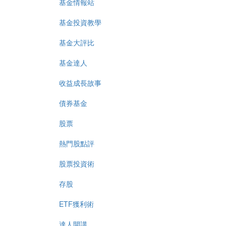
基金情報站
基金投資教學
基金大評比
基金達人
收益成長故事
債券基金
股票
熱門股點評
股票投資術
存股
ETF獲利術
達人開講