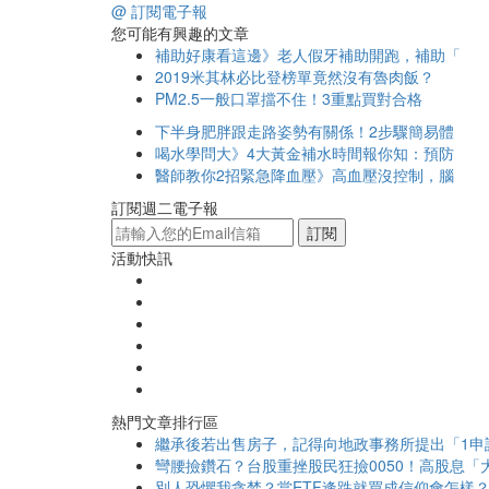
@ 訂閱電子報
您可能有興趣的文章
補助好康看這邊》老人假牙補助開跑，補助「
2019米其林必比登榜單竟然沒有魯肉飯？
PM2.5一般口罩擋不住！3重點買對合格
下半身肥胖跟走路姿勢有關係！2步驟簡易體
喝水學問大》4大黃金補水時間報你知：預防
醫師教你2招緊急降血壓》高血壓沒控制，腦
訂閱週二電子報
訂閱
活動快訊
熱門文章排行區
繼承後若出售房子，記得向地政事務所提出「1申
彎腰撿鑽石？台股重挫股民狂撿0050！高股息「大
別人恐懼我貪婪？當ETF逢跌就買成信仰會怎樣