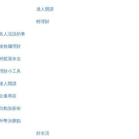
達人開講
輕理財
名人沒說的事
搶救爛理財
輕鬆退休去
理財小工具
達人開講
企畫專區
自動加薪術
外幣決勝點
好生活