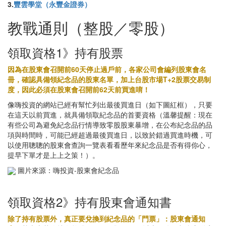
3.
豐雲學堂（永豐金證券）
教戰通則（整股／零股）
領取資格1》持有股票
因為在股東會召開前60天停止過戶前，各家公司會編列股東會名
冊，確認具備領紀念品的股東名單，加上台股市場T+2股票交易制
度，因此必須在股東會召開前62天前買進唷！
像嗨投資的網站已經有幫忙列出最後買進日（如下圖紅框），只要
在這天以前買進，就具備領取紀念品的首要資格（溫馨提醒：現在
有些公司為避免紀念品行情導致零股股東暴增，在公布紀念品的品
項與時間時，可能已經超過最後買進日，以致於錯過買進時機，可
以使用聰聰的股東會查詢一覽表看看歷年來紀念品是否有得你心，
提早下單才是上上之策！）。
圖片來源：嗨投資-股東會紀念品
領取資格2》持有股東會通知書
除了持有股票外，真正要兌換到紀念品的「門票」：股東會通知