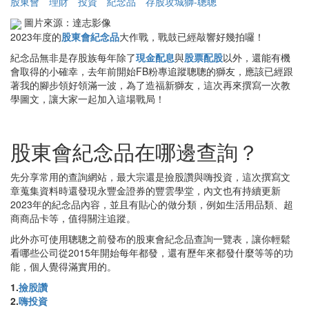
股東會
理財
投資
紀念品
存股攻城獅-聰聰
圖片來源：達志影像
2023年度的
股東會紀念品
大作戰，戰鼓已經敲響好幾拍囉！
紀念品無非是存股族每年除了
現金配息
與
股票配股
以外，還能有機
會取得的小確幸，去年前開始FB粉專追蹤聰聰的獅友，應該已經跟
著我的腳步領好領滿一波，為了造福新獅友，這次再來撰寫一次教
學圖文，讓大家一起加入這場戰局！
股東會紀念品在哪邊查詢？
先分享常用的查詢網站，最大宗還是撿股讚與嗨投資，這次撰寫文
章蒐集資料時還發現永豐金證券的豐雲學堂，內文也有持續更新
2023年的紀念品內容，並且有貼心的做分類，例如生活用品類、超
商商品卡等，值得關注追蹤。
此外亦可使用聰聰之前發布的股東會紀念品查詢一覽表，讓你輕鬆
看哪些公司從2015年開始每年都發，還有歷年來都發什麼等等的功
能，個人覺得滿實用的。
1.
撿股讚
2.
嗨投資