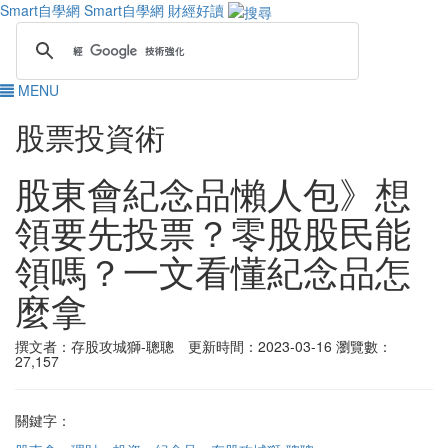
Smart自學網
Smart自學網 財經好讀
MENU
股票投資術
股東會紀念品懶人包》想
領要先投票？零股股民能
領嗎？一文看懂紀念品怎
麼拿
撰文者：存股攻城獅-聰聰 更新時間：2023-03-16
瀏覽數：
27,157
關鍵字：