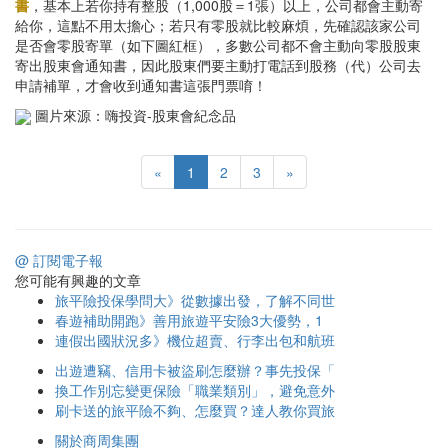
書
，基本上若你持有整股（1,000股＝1張）以上，公司都會主動寄
給你，這點不用太擔心；若只有零股就比較麻煩，先確認該家公司
是否會零股寄單（如下圖紅框），多數公司都不會主動向零股股東
寄出股東會通知書，因此股東們要主動打電話到股務（代）公司去
申請補單，才會收到通知書這張門票唷！
圖片來源：嗨投資-股東會紀念品
«
1
2
3
»
@ 訂閱電子報
您可能有興趣的文章
旅平險投保學問大》從數據出發，了解不同世
春遊補助開跑》善用旅遊平安險3大優勢，1
連假出國狀況多》機位超賣、行李出包和航班
出遊遭竊、信用卡被盜刷怎麼辦？事先投保「
換工作別忘變更保險「職業類別」，避免意外
刷卡送的旅平險不夠、怎麼買？達人教你買旅
關於商周集團