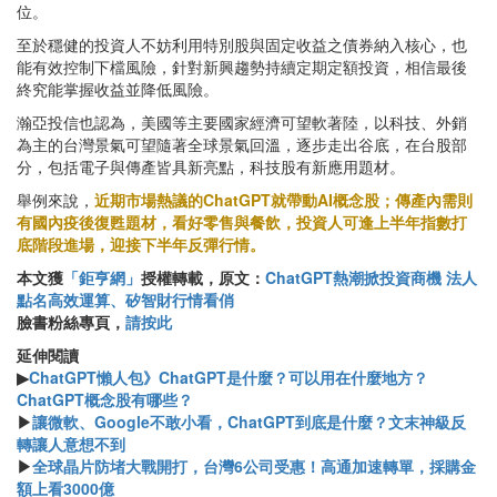
位。
至於穩健的投資人不妨利用特別股與固定收益之債券納入核心，也
能有效控制下檔風險，針對新興趨勢持續定期定額投資，相信最後
終究能掌握收益並降低風險。
瀚亞投信也認為，美國等主要國家經濟可望軟著陸，以科技、外銷
為主的台灣景氣可望隨著全球景氣回溫，逐步走出谷底，在台股部
分，包括電子與傳產皆具新亮點，科技股有新應用題材。
舉例來說，
近期市場熱議的ChatGPT就帶動AI概念股；傳產內需則
有國內疫後復甦題材，看好零售與餐飲，投資人可逢上半年指數打
底階段進場，迎接下半年反彈行情。
本文獲
「鉅亨網」
授權轉載，原文：
ChatGPT熱潮掀投資商機 法人
點名高效運算、矽智財行情看俏
臉書粉絲專頁，
請按此
延伸閱讀
▶
ChatGPT懶人包》ChatGPT是什麼？可以用在什麼地方？
ChatGPT概念股有哪些？
▶
讓微軟、Google不敢小看，ChatGPT到底是什麼？文末神級反
轉讓人意想不到
▶
全球晶片防堵大戰開打，台灣6公司受惠！高通加速轉單，採購金
額上看3000億