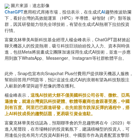
圖片來源：達志影像
ChatGPT
應用程式席捲市場，投信表示，在生成式
AI
趨勢推波助瀾
下，看好台灣的高效能運算 （HPC）半導體、矽智財（IP）類等族
群，因其研發能力領先全球技術，有望在生成式AI熱潮下拉抬投資
行情。
富蘭克林華美AI新科技基金經理人楊金峰表示，ChatGPT題材掀起
聊天機器人的投資熱潮，吸引科技巨頭紛紛投入人力、資本與時俱
進，包括Meta將規畫成立團隊加速採用生成式AI技術，並進一步應
用到旗下WhatsApp、Messenger、Instagram等社群軟體平台。
此外，Snap也宣布向Snapchat Plus付費用戶提供聊天機器人服務，
幫助回答用戶問題等，預計這波生成式AI的浪潮有望為科技類股注
入嶄新的希望與超乎想像的潛在獲利。
楊金峰表示，
這塊AI技術大餅不僅美國科技公司谷哥、微軟、亞馬
遜搶食，就連台灣資訊科技硬體、軟體等廠商也會跟著受惠，中國
則有百度、阿里巴巴跟進研發，在先前股市跌深反彈的過程中，搭
上AI科技成長的趨勢話題，更易吸引資金進駐。
富蘭克林華美投信認為，預期聯準會的升息趨勢將在今（2023）年
進入尾聲段，在市場轉好的投資氣氛下，建議積極型的投資人，可
用逢低分批布局方式投資AI新科技、中國股市作為資產配置攻擊部