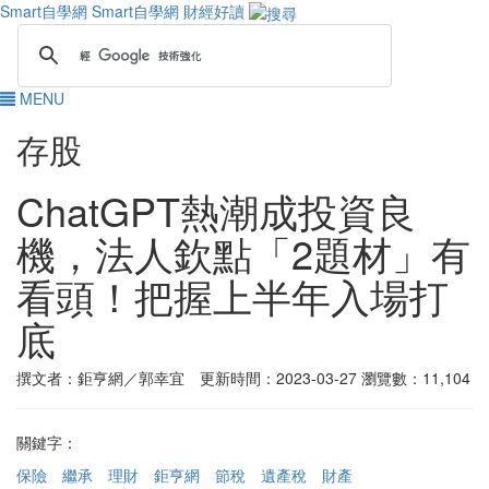
Smart自學網
Smart自學網 財經好讀
MENU
存股
ChatGPT熱潮成投資良
機，法人欽點「2題材」有
看頭！把握上半年入場打
底
撰文者：鉅亨網／郭幸宜 更新時間：2023-03-27
瀏覽數：11,104
關鍵字：
保險
繼承
理財
鉅亨網
節稅
遺產稅
財產