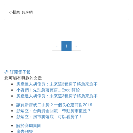
小檔案_鉅亨網
«
1
»
@ 訂閱電子報
您可能有興趣的文章
房產達人胡偉良：未來這3種房子將愈來愈不
小資們！先別急著買房...Excel算給
房產達人胡偉良：未來這3種房子將愈來愈不
該買新房或二手房？一個良心建商對2019
顏炳立：台商資金回流 帶動房市復甦？
顏炳立：房市將落底 可以看房了！
關於商周集團
廣告刊登