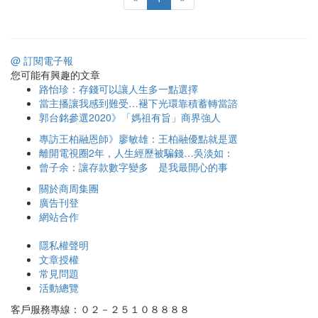
@ 訂閱電子報
您可能有興趣的文章
路怡珍：存錢可以讓人生多一點選擇
當主播讓我感到難受…褪下光環靠積蓄轉當諮
郭台銘參選2020》「媽祖有旨」商界強人
專訪王柏融恩師》廖敏雄：王柏融優點就是選
離開電視圈2年，人生經歷被騙錢…吳淡如：
曾子余：讓存款數字變多 是我最開心的事
關於商周集團
廣告刊登
網站合作
隱私權聲明
文章授權
常見問題
活動總覽
客戶服務專線：０２－２５１０８８８８