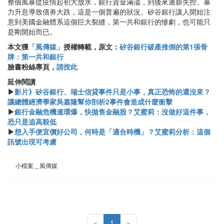
整個風暴從疫情起初大放水，銀行資金滿溢，到後來通膨失控、暴
力升息導致債券大跌，這是一個普遍的狀況。矽谷銀行讓人開始注
意到美國金融體系這個巨大裂縫，第一共和銀行的慘劇，也可能只
是剛開始而已。
本文獲
「風傳媒」
授權轉載，原文：
矽谷銀行破產推倒的第1張骨
牌：第一共和銀行
臉書粉絲專頁，
請按此
延伸閱讀
▶
影片》矽谷銀行、瑞士信貸事件只是小事，真正恐怖的還沒來？
讓總體經濟學家吳嘉隆幫你剖析2事件會造成什麼衝擊
▶
銀行金融危機連環爆，快拋售金融股？艾蜜莉：沒做好這件事，
恐只是追高殺低
▶
想入手便宜價好公司，何時是「適合時機」？艾蜜莉分析：這個
訊號出現可考慮
小檔案＿風傳媒
«
1
»