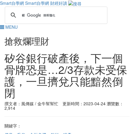
Smart自學網
Smart自學網 財經好讀
MENU
搶救爛理財
矽谷銀行破產後，下一個
骨牌恐是…2/3存款未受保
護，一旦擠兌只能黯然倒
閉
撰文者：風傳媒 / 金牛幫幫忙 更新時間：2023-04-24
瀏覽數：
2,914
關鍵字：