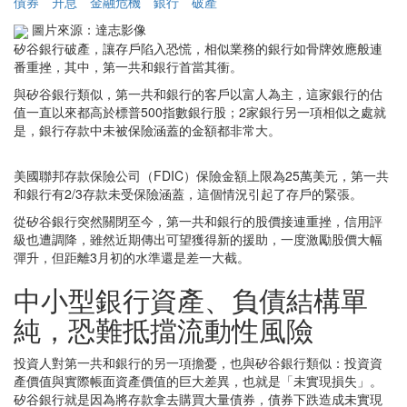
債券
升息
金融危機
銀行
破產
圖片來源：達志影像
矽谷銀行破產，讓存戶陷入恐慌，相似業務的銀行如骨牌效應般連
番重挫，其中，第一共和銀行首當其衝。
與矽谷銀行類似，第一共和銀行的客戶以富人為主，這家銀行的估
值一直以來都高於標普500指數銀行股；2家銀行另一項相似之處就
是，銀行存款中未被保險涵蓋的金額都非常大。
美國聯邦存款保險公司（FDIC）保險金額上限為25萬美元，第一共
和銀行有2/3存款未受保險涵蓋，這個情況引起了存戶的緊張。
從矽谷銀行突然關閉至今，第一共和銀行的股價接連重挫，信用評
級也遭調降，雖然近期傳出可望獲得新的援助，一度激勵股價大幅
彈升，但距離3月初的水準還是差一大截。
中小型銀行資產、負債結構單
純，恐難抵擋流動性風險
投資人對第一共和銀行的另一項擔憂，也與矽谷銀行類似：投資資
產價值與實際帳面資產價值的巨大差異，也就是「未實現損失」。
矽谷銀行就是因為將存款拿去購買大量債券，債券下跌造成未實現