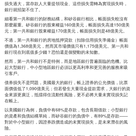
損失過大，當存款人大量提領現金、這些損失需轉為實現損失時，
銀行就招架不住了。
細看第一共和銀行的財務結構，和矽谷銀行相比，帳面損失較沒有
那麼嚴重。矽谷銀行的股東權益160億美元，帳面損失高達150億美
元；第一共和銀行股東權益170億美元，帳面損失則是48億美元。
不過，第一共和銀行的房地抵押貸款（扣除信用損失準備金）帳面
價值為1,368億美元，然而其市場價值只有1,175億美元。第一共和
銀行現在到底值多少錢？恐怕還是個變動的未知數。
然而，第一共和銀行不是特例，而是地區銀行普遍面臨的危機。比
起大型銀行，中小型地區銀行必須以更高利率和更完善的服務來吸
引客戶。
債券損失不是問題，美國最大的銀行，帳上證券的公允價值，比票
面價值低了1,090億美元；但若發生大量現金提款需求，大銀行的資
金來源更廣泛，抵擋得住流動性風險，更不必將大量未實現損失記
在帳上。
以美國銀行為例，負債中有68%是存款，包含長期借款；小型銀行
的資產和負債結構單純，而矽谷銀行的負債中，有89%是存款——
對於中小型銀行，因證券跌價造成的未實現損失，是未來潛在的風
險。