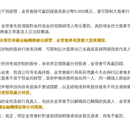
干預經營，金管會除可處罰鍰最高新台幣5,000萬元，還可限制大股東
，金管會先前僅能對金控或金控高階經理人祭出重罰。為防堵金控大股東
月將修正草案送入立法院審議。
決策而有礙金融機構健全經營，金管會將有課責大股東權限。
或控制的股份行使表決權、可限制以大股東自己名義或直接間接指派代表
分所持有或控制的股份，未依所定期限處分持股者，金管會可再處罰鍰。
基金會、投資公司等名義持股。金管會銀行局長莊琇媛今天在例行記者會
大股東不當干預金控經營，當初申報持股時放在同一人、同一關係人群組
或申報申請內容有虛偽不實或隱匿，以及經核准持有股份後有不符合適格條
股東限期處分持股。
職的金控及銀行負責人，包括在金管會予以解職前已離職的負責人，金管
關金融機構從事任何職務。
罰」規定，明定金管會針對違規情節輕微者或改善完成者，得免予處罰。