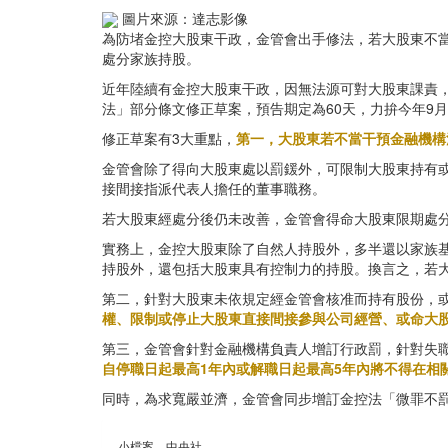
圖片來源：達志影像
為防堵金控大股東干政，金管會出手修法，若大股東不當
處分家族持股。
近年陸續有金控大股東干政，因無法源可對大股東課責
法」部分條文修正草案，預告期定為60天，力拚今年9
修正草案有3大重點，
第一，大股東若不當干預金融機構
金管會除了得向大股東處以罰鍰外，可限制大股東持有
接間接指派代表人擔任的董事職務。
若大股東經處分後仍未改善，金管會得命大股東限期處
實務上，金控大股東除了自然人持股外，多半還以家族
持股外，還包括大股東具有控制力的持股。換言之，若
第二，針對大股東未依規定經金管會核准而持有股份，
權、限制或停止大股東直接間接參與公司經營、或命大
第三，金管會針對金融機構負責人增訂行政罰，針對失
自停職日起最高1年內或解職日起最高5年內將不得在相
同時，為求寬嚴並濟，金管會同步增訂金控法「微罪不
小檔案＿中央社