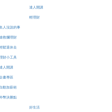
達人開講
輕理財
名人沒說的事
搶救爛理財
輕鬆退休去
理財小工具
達人開講
企畫專區
自動加薪術
外幣決勝點
好生活