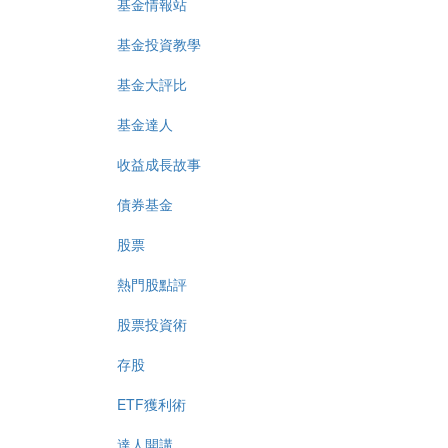
基金情報站
基金投資教學
基金大評比
基金達人
收益成長故事
債券基金
股票
熱門股點評
股票投資術
存股
ETF獲利術
達人開講