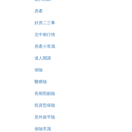
房產
好房二三事
北中南行情
房產小常識
達人開講
保險
醫療險
長期照顧險
投資型保險
意外旅平險
保險常識