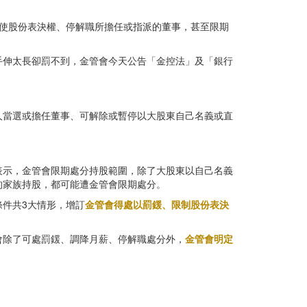
行使股份表決權、停解職所擔任或指派的董事，甚至限期
手伸太長卻罰不到，金管會今天公告「金控法」及「銀行
人當選或擔任董事、可解除或暫停以大股東自己名義或直
表示，金管會限期處分持股範圍，除了大股東以自己名義
的家族持股，都可能遭金管會限期處分。
件共3大情形，增訂
金管會得處以罰鍰、限制股份表決
會除了可處罰鍰、調降月薪、停解職處分外，
金管會明定