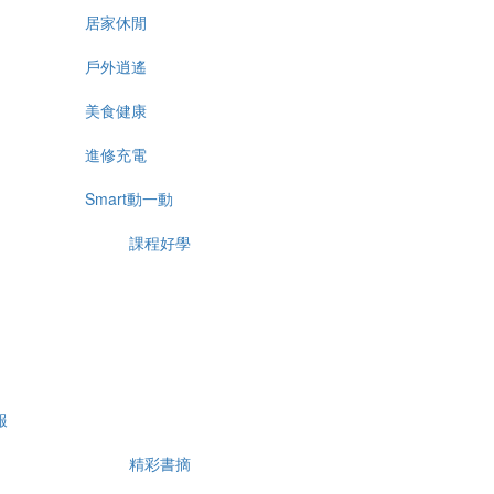
居家休閒
戶外逍遙
美食健康
進修充電
Smart動一動
課程好學
報
精彩書摘