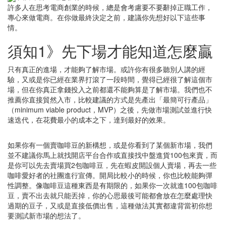
許多人在思考電商創業的時候，總是會考慮要不要辭掉正職工作，
專心來做電商。在你做最終決定之前，建議你先想好以下這些事
情。
須知1》先下場才能知道怎麼贏
只有真正的進場，才能夠了解市場。或許你有很多聽別人講的經
驗，又或是你已經在業界打滾了一段時間，覺得已經很了解這個市
場，但在你真正拿錢投入之前都還不能夠算是了解市場。我們也不
推薦你直接貿然入市，比較建議的方式是先產出「最簡可行產品」
（minimum viable product，MVP）之後，先做市場測試並進行快
速迭代，在花費最小的成本之下，達到最好的效果。
如果你有一個賣咖啡豆的新構想，或是你看到了某個新市場，我們
並不建議你馬上就找開店平台合作或直接找中盤進貨100包來賣，而
是你可以先去賣場買2包咖啡豆，先在蝦皮開設個人賣場，再去一些
咖啡愛好者的社團進行宣傳。開局比較小的時候，你也比較能夠彈
性調整。像咖啡豆這種東西是有期限的，如果你一次就進100包咖啡
豆，賣不出去就只能丟掉，你的心思最後可能都會放在怎麼處理快
過期的豆子，又或是直接低價出售，這種做法其實都違背當初你想
要測試新市場的想法了。