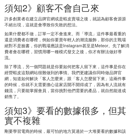
須知2》顧客不會自己來
許多創業者在建立品牌官網或是蝦皮賣場之後，就認為顧客會源源
不絕出現，這就是會導致你失敗的想法。
如果什麼都不做，訂單一定不會進來。而「導流」這件事最看重的
還是消費者在哪裡，例如你要賣年輕人的潮流服飾，那你的主戰場
絕對不是臉書，你的戰場應該是Instagram甚至是Meteor。先了解消
費者會在哪裡，習慣用哪一種模式發文之後，你才有辦法做好導
流。
除了導流，另一個問題就是你要如何把客人留下來，這件事是你在
經營蝦皮這類網站很難做到的事情。我們更建議你同時做品牌官
網，知道如何解決「客人怎麼來」跟「客人怎麼留下來」這兩件事
的時候，你就不太需要擔心這家店開不開得成了，因為有人流就有
錢流，只要能掌握會員，當你挑對他們需要的產品，就自然能達成
銷售了。
須知3》要看的數據很多，但其
實不複雜
剛要學習電商的時候，最可怕的地方莫過於一大堆要看的數據和該