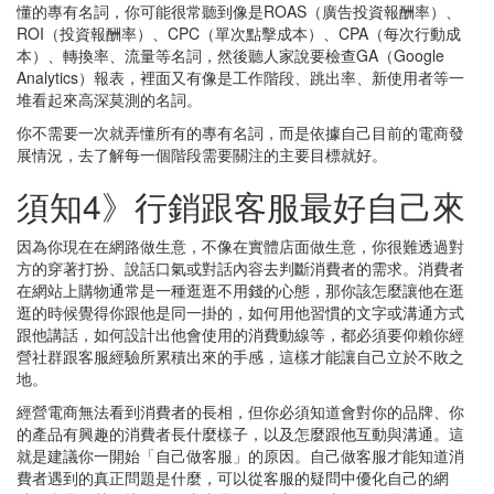
懂的專有名詞，你可能很常聽到像是ROAS（廣告投資報酬率）、
ROI（投資報酬率）、CPC（單次點擊成本）、CPA（每次行動成
本）、轉換率、流量等名詞，然後聽人家說要檢查GA（Google
Analytics）報表，裡面又有像是工作階段、跳出率、新使用者等一
堆看起來高深莫測的名詞。
你不需要一次就弄懂所有的專有名詞，而是依據自己目前的電商發
展情況，去了解每一個階段需要關注的主要目標就好。
須知4》行銷跟客服最好自己來
因為你現在在網路做生意，不像在實體店面做生意，你很難透過對
方的穿著打扮、說話口氣或對話內容去判斷消費者的需求。消費者
在網站上購物通常是一種逛逛不用錢的心態，那你該怎麼讓他在逛
逛的時候覺得你跟他是同一掛的，如何用他習慣的文字或溝通方式
跟他講話，如何設計出他會使用的消費動線等，都必須要仰賴你經
營社群跟客服經驗所累積出來的手感，這樣才能讓自己立於不敗之
地。
經營電商無法看到消費者的長相，但你必須知道會對你的品牌、你
的產品有興趣的消費者長什麼樣子，以及怎麼跟他互動與溝通。這
就是建議你一開始「自己做客服」的原因。自己做客服才能知道消
費者遇到的真正問題是什麼，可以從客服的疑問中優化自己的網