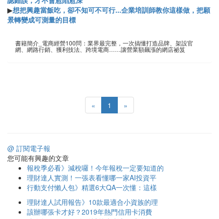
▶
想把興趣當飯吃，卻不知可不可行...企業培訓師教你這樣做，把願
景轉變成可測量的目標
書籍簡介_電商經營100問：業界最完整，一次搞懂打造品牌、架設官
網、網路行銷、獲利技法、跨境電商……讓營業額飆漲的網店祕笈
«
1
»
@ 訂閱電子報
您可能有興趣的文章
報稅季必看》減稅囉！今年報稅一定要知道的
理財達人實測！一張表看懂哪一家AI投資平
行動支付懶人包》精選6大QA一次懂：這樣
理財達人試用報告》10款最適合小資族的理
該辦哪張卡才好？2019年熱門信用卡消費