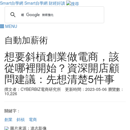
Smart自學網
Smart自學網 財經好讀
MENU
自動加薪術
想要斜槓創業做電商，該
從哪裡開始？資深開店顧
問建議：先想清楚5件事
撰文者：CYBERBIZ電商研究所 更新時間：2023-05-06
瀏覽數：
10,226
關鍵字：
創業
斜槓
電商
圖片來源：達志影像