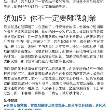
站、產品，甚至找到下一支產品開發的方向。這雖然不是件輕鬆的
事情，卻是經營品牌時一定要先做的事情。
須知5》你不一定要離職創業
最後就是心態問題了，心態崩了，什麼都會崩掉，會讓你心態崩潰
的最常見原因就是沒錢。當你的錢一次次打水瓢，或是眼看存款慢
慢見底的時候，你一定會愈來愈擔心自己會不會斷炊，然後本來預
計布局1年的計畫，縮短到半年，甚至是3個月等，都是很正常的事
情。在《反叛，改變世界的力量》這本書中，提到一個觀點是「成
功的開創者會在某一場域冒極大風險，而在另一個場域極度謹慎做
為補償」，這個觀點符合風險管理組合，如果你在某項投資冒了極
大的風險，那你就會傾向在其他方面降低風險。
所以我們並不建議你直接辭了工作就創業，而是要讓自己有一個保
持理智的空間。電商創業就是最適合這個模式的創業方法，如果你
想要做電商創業，並不一定要放棄正職才能全心投入。因為電商最
強的優點就是24小時皆可收單，如果再串接第三方物流系統，更是
讓你連出貨都不用處理。只需要下班之後，坐在電腦前看一下訂單
狀況，回一下客服，再調整一下廣告，就可以休息了。
延伸閱讀
▶
身為百億業務，首度創業卻以失敗告終...她分享自身經驗：勇於承
認錯誤，才不會愈陷愈深