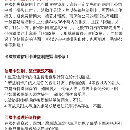
在國外失竊信用卡也可能會被盜刷，這時一定要先聯絡信用卡公司
申辦「掛失止付」。這動作是讓卡片以後都無法刷卡，可即時止住
損失，避免災情擴大，接著才報案。而保險公司的理賠也有範圍，
一般都是理賠掛失止付前24或36小時內的損失，且採「限額」方
式。打個比方，假如出國遭盜刷3萬元，之後在時限內立即去掛失，
但保險條約上寫著「限額2萬」，那就是最多只會賠2萬元。而如果
過了條款規定的時間一直都沒去申辦掛失止付，也可能連一毛錢都
拿不到喔！
出國旅遊信用卡遭盜刷趕緊這樣做！
信用卡盜刷，這些狀況不賠！
1.重置信用卡的衍生費用也常計算在給付限額裡。
2.若盜刷卡片的人是你的親朋好友，例如配偶、4等親以內的親人，
或是有特殊關係的，如同居人、受僱人等，原則上保險公司不賠。
但如果被保險人願意提告，保險公司仍會受理。
3.被盜刷後卻拒絕接受相關單位調查，不賠。
4.有故意跟人串通的嫌疑或是違法犯罪行為存在，不賠。
回國申請理賠這樣做！
在國外遭竊後，回到台灣應該怎麼申請理賠呢？備妥下面表格所列
的物品再聯繫保險公司就OK啦！