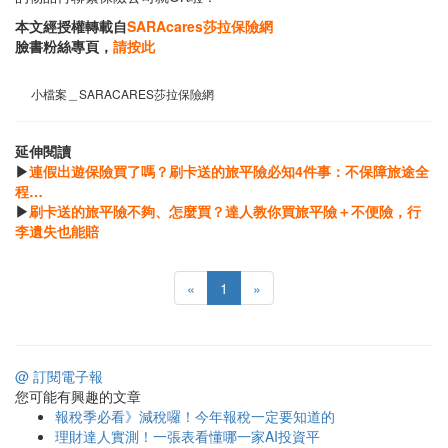
本文經授權轉載自
SARAcares莎拉保險網
臉書粉絲專頁，
請按此
小檔案＿SARACARES莎拉保險網
延伸閱讀
▶
連假出遊保險買了嗎？刷卡送的旅平險必知4件事：不保障旅途全
程…
▶
刷卡送的旅平險不夠、怎麼買？達人教你買旅平險＋不便險，行
李遺失也能賠
«
1
»
@ 訂閱電子報
您可能有興趣的文章
報稅季必看》減稅囉！今年報稅一定要知道的
理財達人實測！一張表看懂哪一家AI投資平