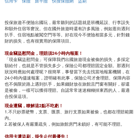
信用卡
保險
旅平險
快搜保險網
盜刷
投保旅遊不便險出國玩，最常聽到的話題就是班機延誤、行李誤失
和額外住宿等窘況。但在國外旅遊時還有許多風險，例如逛街遇到
扒手、住宿地點被闖空門等等。好在現今不便險相當多元，針對錢
財的損失，也有很實用的保障項目。
現金竊盜慰問金，理賠須24小時內報案！
「現金竊盜慰問金」可保障我們出國旅遊現金被偷的損失，多採定
額給付，也就是不管損失多少，保險公司都理賠固定金額。那遇到
狀況時應如何處理呢？很簡單，事發當下先去找當地報案機關，在
24小時內儘速報案，證明確有此事，保險公司才會理賠。保障內容
也不侷限於路上遇到扒手，如果錢財放在旅館且門窗有關好，卻還
是被偷，一樣可以獲得理賠。自認常常迷迷糊糊掉東西的人，最適
合投保這項。
現金遭竊，瞭解這2點不吃虧！
1.不只鈔票硬幣，支票、匯票、旅行支票如果被偷，也都在理賠範圍
內。
2.若被保人有嚴重疏失，例如旅館房門未鎖好，有可能不理賠。
信用卡遭盜刷，掛失止付最優先！