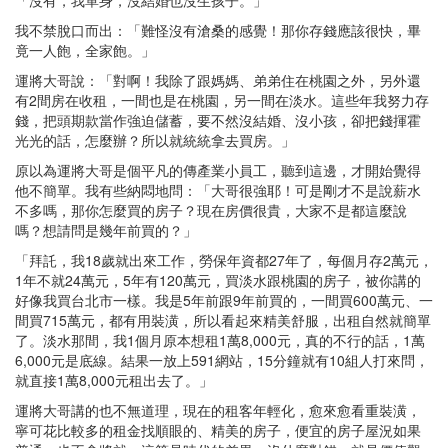
我不禁脫口而出：「難怪沒有滄桑的感覺！那你存錢應該很快，畢
竟一人飽，全家飽。」
運將大哥說：「對啊！我除了跟媽媽、弟弟住在桃園之外，另外還
有2間房在收租，一間也是在桃園，另一間在淡水。這些年我努力存
錢，把頭期款當作強迫儲蓄，要不然沒結婚、沒小孩，卻把錢揮霍
光光的話，怎麼辦？所以就統統拿去買房。」
原以為運將大哥是個平凡的傳產業小員工，聽到這邊，才開始覺得
他不簡單。我有些納悶地問：「大哥很強耶！可是剛才不是說薪水
不多嗎，那你怎麼買的房子？現在房價很貴，大家不是都這麼說
嗎？想請問是幾年前買的？」
「拜託，我18歲就出來工作，勞保年資都27年了，每個月存2萬元，
1年不就24萬元，5年有120萬元，買淡水跟桃園的房子，被你講的
好像我買台北市一樣。我是5年前跟9年前買的，一間買600萬元、一
間買715萬元，都有用裝潢，所以看起來精美舒服，出租自然就簡單
了。淡水那間，我1個月原本想租1萬8,000元，真的不行的話，1萬
6,000元是底線。結果一放上591網站，15分鐘就有10組人打來問，
就直接1萬8,000元租出去了。」
運將大哥講的也不無道理，現在的租客年輕化，愈來愈看重裝潢，
寧可花比較多的租金找順眼的、精美的房子，便宜的房子屋況如果