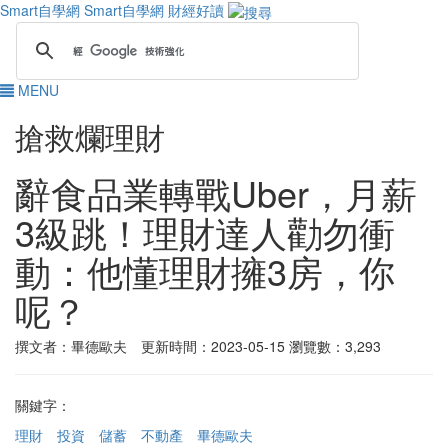
Smart自學網
Smart自學網 財經好讀
MENU
搶救爛理財
辭食品業轉戰Uber，月薪
3級跳！理財達人勸勿衝
動：他懂理財擁3房，你
呢？
撰文者：畢德歐夫 更新時間：2023-05-15
瀏覽數：3,293
關鍵字：
理財
投資
儲蓄
不動產
畢德歐夫