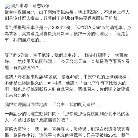
圖片來源：達志影像
從台中返回台北，出了南港高鐵站後，地上濕濕的，不過路上行人
倒是沒什麼人撐傘，趕緊叫了台Uber準備要返家跟孩子吃飯。
看到手機顯示車子是一台2023年份、TOYOTA Camry的油電車，身
為乘客，其實還是滿喜歡搭到新車，便跟一旁的助理說：「這是新
車，我們滿好運的。」
等了約5分鐘，車子抵達，我們上車後，一樣先打招呼：「大哥你
好。」然後用天氣開個頭：「今天台北天氣一直都是毛毛雨嗎？看
地上有點濕濕的？」
運將大哥看起來應該30多歲、接近40歲，中規中矩的上班族模樣，
不像是已經開很久的Uber司機。他說：「台北下午有下比較大的
雨，我也是從桃園載客人到台北車站。我桃園人，你們呢？從哪邊
上來台北的？」
我跟助理異口同聲地說：「台中，我們剛到這裡。」
一向話少的助理主動開口問：「那你載那位從桃園到台北車站的客
人，不就很多錢？應該滿貴的吧？」
運將大哥說：「我一路一直接客人，沒停過，到現在都還沒認真看
那一趟是多少錢。這個平台也真的滿厲害，只是要被抽25%，我們