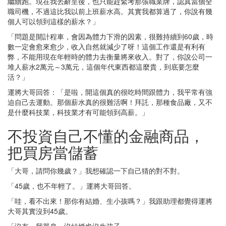
繼續跑。現在我丟辭呈後，也只能趕緊考那張職業牌，認真當個全
職司機，不過這比我以前上班薪水高。其實我都算過了，你說有幾
個人可以領到這樣的薪水？」
「問題是開計程車，會因為體力下滑的因素，很難持續到60歲，時
數一定會愈來愈少，收入自然就減少了呀！這個工作還是有利有
弊，不能用現在年輕時的體力去衡量將來收入。對了，你說公司一
堆人薪水2萬元～3萬元，這個年代東西都這麼貴，到底要怎麼
活？」
運將大哥回答：「是啦，開這個真的很吃時間跟體力，我平常有強
迫自己去運動。那個薪水真的很難活啊！拜託，那種食品廠，又不
是什麼科技業，科技業才有可能領到高薪。」
不投資自己不懂的金融商品，
把買房當儲蓄
「大哥，請問你幾歲？」我想確認一下自己猜的對不對。
「45歲，也不年輕了。」運將大哥回答。
「哇，看不出來！那你有結婚、生小孩嗎？」我跟助理都覺得運將
大哥其實沒到45歲。
「沒有，我單身，沒結婚也沒生孩子。」