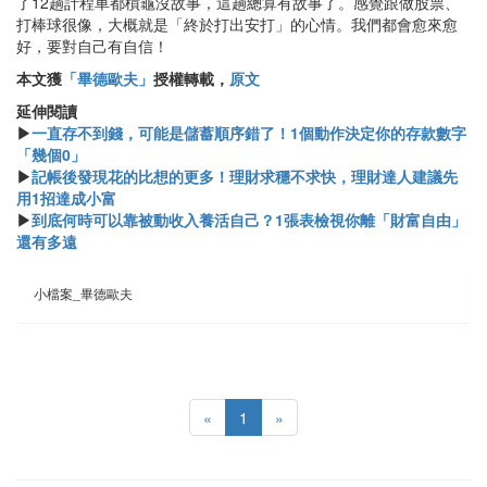
了12趟計程車都槓龜沒故事，這趟總算有故事了。感覺跟做股票、
打棒球很像，大概就是「終於打出安打」的心情。我們都會愈來愈
好，要對自己有自信！
本文獲
「畢德歐夫」
授權轉載，
原文
延伸閱讀
▶
一直存不到錢，可能是儲蓄順序錯了！1個動作決定你的存款數字
「幾個0」
▶
記帳後發現花的比想的更多！理財求穩不求快，理財達人建議先
用1招達成小富
▶
到底何時可以靠被動收入養活自己？1張表檢視你離「財富自由」
還有多遠
小檔案_畢德歐夫
«
1
»