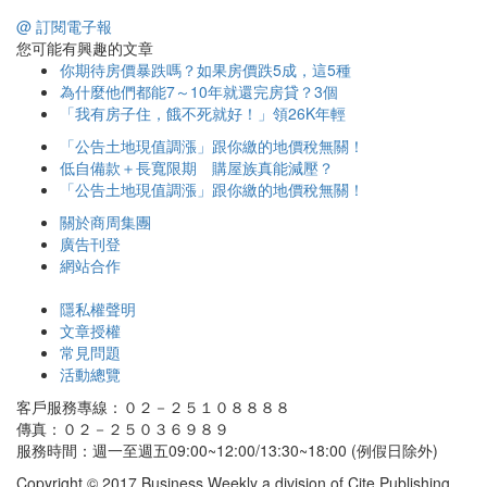
@ 訂閱電子報
您可能有興趣的文章
你期待房價暴跌嗎？如果房價跌5成，這5種
為什麼他們都能7～10年就還完房貸？3個
「我有房子住，餓不死就好！」領26K年輕
「公告土地現值調漲」跟你繳的地價稅無關！
低自備款＋長寬限期 購屋族真能減壓？
「公告土地現值調漲」跟你繳的地價稅無關！
關於商周集團
廣告刊登
網站合作
隱私權聲明
文章授權
常見問題
活動總覽
客戶服務專線：０２－２５１０８８８８
傳真：０２－２５０３６９８９
服務時間：週一至週五09:00~12:00/13:30~18:00 (例假日除外)
Copyright © 2017 Business Weekly a division of Cite Publishing