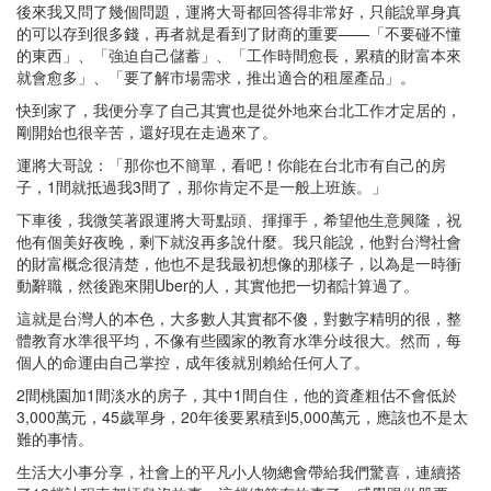
後來我又問了幾個問題，運將大哥都回答得非常好，只能說單身真
的可以存到很多錢，再者就是看到了財商的重要——「不要碰不懂
的東西」、「強迫自己儲蓄」、「工作時間愈長，累積的財富本來
就會愈多」、「要了解市場需求，推出適合的租屋產品」。
快到家了，我便分享了自己其實也是從外地來台北工作才定居的，
剛開始也很辛苦，還好現在走過來了。
運將大哥說：「那你也不簡單，看吧！你能在台北市有自己的房
子，1間就抵過我3間了，那你肯定不是一般上班族。」
下車後，我微笑著跟運將大哥點頭、揮揮手，希望他生意興隆，祝
他有個美好夜晚，剩下就沒再多說什麼。我只能說，他對台灣社會
的財富概念很清楚，他也不是我最初想像的那樣子，以為是一時衝
動辭職，然後跑來開Uber的人，其實他把一切都計算過了。
這就是台灣人的本色，大多數人其實都不傻，對數字精明的很，整
體教育水準很平均，不像有些國家的教育水準分歧很大。然而，每
個人的命運由自己掌控，成年後就別賴給任何人了。
2間桃園加1間淡水的房子，其中1間自住，他的資產粗估不會低於
3,000萬元，45歲單身，20年後要累積到5,000萬元，應該也不是太
難的事情。
生活大小事分享，社會上的平凡小人物總會帶給我們驚喜，連續搭