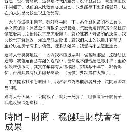
普通，也不會將就，這算是時代的差異，沒什麼對錯，就是價值觀
不同罷了。以前的人比較會委屈自己，只要能存下更多錢就好，現
在的人則是比較重視生活品質。
「大哥你這樣不簡單。我好奇再問一下，為什麼你當初不去買股
票？買保險？買基金？有很多投資管道，怎麼會選擇買房？況且房
價這麼高，之後慘跌下來怎麼辦？」對於運將大哥當初的決策，我
比較想了解原因，知道來龍去脈後，對我們人生的決斷才有幫助，
至於現在房子有多少價值、賺多少錢等，我覺得不是這麼重要。
運將大哥笑笑地說：「因為我不懂股票啊！儲蓄險那些，沒辦法抗
通膨，我強迫自己存錢的過程中，當然也不能輸給通膨才行；至於
你說房價很高，其實每年都有人這樣說，都講數十年了。我告訴
你，台灣其實有很多隱形富豪，（房價）要跌實在太難了。」
「中共開戰打來怎麼辦？」我試著成為專欄讀者身分，詢問這些常
見問題。
運將大哥大笑：「都開戰了，就死一死算了，哪裡還管什麼房子，
我也沒辦法怎麼樣。」
時間＋財商，穩健理財就會有
成果