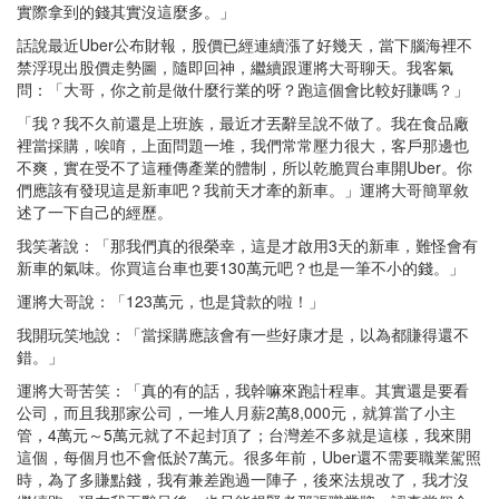
實際拿到的錢其實沒這麼多。」
話說最近Uber公布財報，股價已經連續漲了好幾天，當下腦海裡不
禁浮現出股價走勢圖，隨即回神，繼續跟運將大哥聊天。我客氣
問：「大哥，你之前是做什麼行業的呀？跑這個會比較好賺嗎？」
「我？我不久前還是上班族，最近才丟辭呈說不做了。我在食品廠
裡當採購，唉唷，上面問題一堆，我們常常壓力很大，客戶那邊也
不爽，實在受不了這種傳產業的體制，所以乾脆買台車開Uber。你
們應該有發現這是新車吧？我前天才牽的新車。」運將大哥簡單敘
述了一下自己的經歷。
我笑著說：「那我們真的很榮幸，這是才啟用3天的新車，難怪會有
新車的氣味。你買這台車也要130萬元吧？也是一筆不小的錢。」
運將大哥說：「123萬元，也是貸款的啦！」
我開玩笑地說：「當採購應該會有一些好康才是，以為都賺得還不
錯。」
運將大哥苦笑：「真的有的話，我幹嘛來跑計程車。其實還是要看
公司，而且我那家公司，一堆人月薪2萬8,000元，就算當了小主
管，4萬元～5萬元就了不起封頂了；台灣差不多就是這樣，我來開
這個，每個月也不會低於7萬元。很多年前，Uber還不需要職業駕照
時，為了多賺點錢，我有兼差跑過一陣子，後來法規改了，我才沒