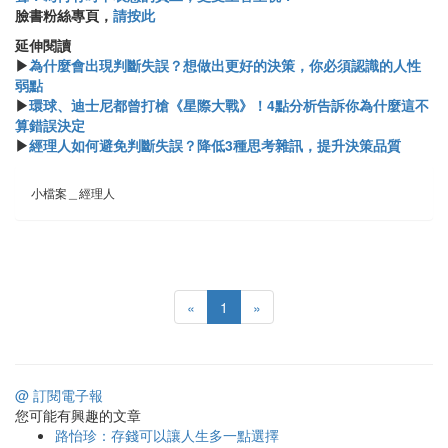
臉書粉絲專頁，
請按此
延伸閱讀
▶
為什麼會出現判斷失誤？想做出更好的決策，你必須認識的人性
弱點
▶
環球、迪士尼都曾打槍《星際大戰》！4點分析告訴你為什麼這不
算錯誤決定
▶
經理人如何避免判斷失誤？降低3種思考雜訊，提升決策品質
小檔案＿經理人
«
1
»
@ 訂閱電子報
您可能有興趣的文章
路怡珍：存錢可以讓人生多一點選擇