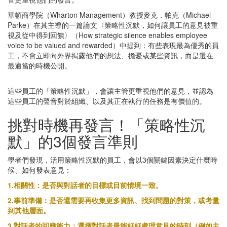
華頓商學院（Wharton Management）教授麥克．帕克（Michael
Parke）在其主導的一篇論文〈策略性沉默，如何讓員工的意見被重
視及從中得到回饋〉（How strategic silence enables employee
voice to be valued and rewarded）中提到：有些表現最為優秀的員
工，不會立即向外界揭露他們的想法、擔憂或某些資訊，而是選在
最適當的時機公開。
這些員工的「策略性沉默」，會讓主管更重視他們的意見，並認為
這些員工的聲音對於組織、以及其正在執行的任務是有價值的。
挑對時機再發言！「策略性沉
默」的3個發言準則
學者們發現，活用策略性沉默的員工，會以3個關鍵因素決定什麼時
候、如何發表意見：
1.相關性：是否與對話者的目標或目前情境一致。
2.事前準備：是否還需要再收集更多資訊、找到問題的對策，或考量
到其他層面。
3.對話者的回應能力：選擇對話者最能好好處理意見的時刻（例如主