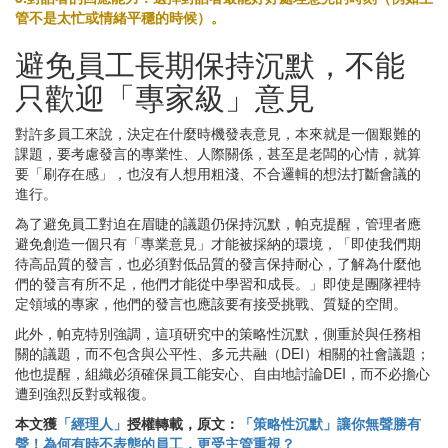
管不是太忙或情緒平穩的時候）。
避免員工長期保持沉默，不能
只歡迎「專家級」意見
對許多員工來說，決定在什麼時機發表意見，本來就是一個艱難的
課題，要考慮發言的專業性、人際關係，甚至是老闆的心情，就算
要「刷存在感」，也沒有人想用粗淺、不合邏輯的想法打斷會議的
進行。
為了避免員工對迫在眉睫的議題仍保持沉默，帕克提醒，管理者應
避免創造一個只有「專業意見」才能被採納的環境，「即使我們期
待高品質的發言，也必須對低品質的發言保持耐心，了解為什麼他
們的發言有所不足，他們才能從中學習和成長。」即使是團隊裡特
定領域的專家，他們的發言也應該要有接受挑戰、質疑的空間。
此外，帕克特別強調，這項研究中的策略性沉默，側重於與任務相
關的議題，而不包含與公平性、多元共融（DEI）相關的社會議題；
他也提醒，組織必須確保員工能安心、自由地討論DEI，而不必擔心
遭到強烈反對或報復。
本文獲
「經理人」
授權轉載，原文：
「策略性沉默」讓你無聲勝有
聲！為何有時不表態的員工，更受主管重視？