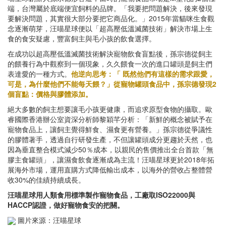
端，台灣屬於底端便宜飼料的品牌。「我要把問題解決，後來發現
要解決問題，其實很大部分要把它商品化。」2015年當貓咪生食觀
念逐漸萌芽，汪喵星球便以「超高壓低溫滅菌技術」解決市場上生
食的食安疑慮，豐富飼主與毛小孩的飲食選擇。
在成功以超高壓低溫滅菌技術解決寵物飲食盲點後，孫宗德從飼主
的餵養行為中觀察到一個現象，久久餵食一次的進口罐頭是飼主們
表達愛的一種方式。
他逆向思考：「 既然他們有這樣的需求跟愛，
可是，為什麼他們不能每天餵？」從寵物罐頭食品中，孫宗德發現2
個盲點：價格與膠體添加。
絕大多數的飼主想要讓毛小孩更健康，而追求原型食物的攝取。歐
睿國際香港辦公室資深分析師黎穎芊分析：「新鮮的概念被賦予在
寵物食品上，讓飼主覺得鮮食、濕食更有營養。」孫宗德從爭議性
的膠體著手，透過自行研發生產，不但讓罐頭成分更趨於天然，也
因為垂直整合模式減少50％成本，以親民的售價推出全台首款「無
膠主食罐頭」，讓濕食飲食逐漸成為主流！汪喵星球更於2018年拓
展海外市場，運用直購方式降低輸出成本，以海外的營收占整體營
收30%的佳績持續成長。
汪喵星球用人類食用標準製作寵物食品，工廠取ISO22000與
HACCP認證，做好寵物食安的把關。
圖片來源：汪喵星球