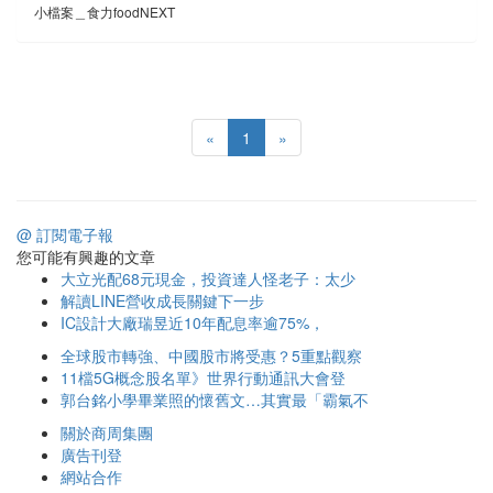
小檔案＿食力foodNEXT
«
1
»
@ 訂閱電子報
您可能有興趣的文章
大立光配68元現金，投資達人怪老子：太少
解讀LINE營收成長關鍵下一步
IC設計大廠瑞昱近10年配息率逾75%，
全球股市轉強、中國股市將受惠？5重點觀察
11檔5G概念股名單》世界行動通訊大會登
郭台銘小學畢業照的懷舊文…其實最「霸氣不
關於商周集團
廣告刊登
網站合作