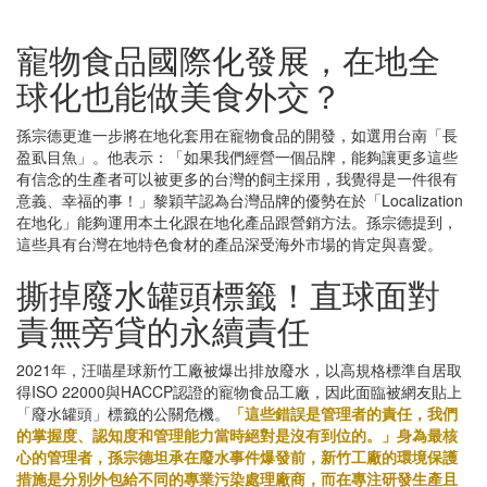
寵物食品國際化發展，在地全
球化也能做美食外交？
孫宗德更進一步將在地化套用在寵物食品的開發，如選用台南「長
盈虱目魚」。他表示：「如果我們經營一個品牌，能夠讓更多這些
有信念的生產者可以被更多的台灣的飼主採用，我覺得是一件很有
意義、幸福的事！」黎穎芊認為台灣品牌的優勢在於「Localization
在地化」能夠運用本土化跟在地化產品跟營銷方法。孫宗德提到，
這些具有台灣在地特色食材的產品深受海外市場的肯定與喜愛。
撕掉廢水罐頭標籤！直球面對
責無旁貸的永續責任
2021年，汪喵星球新竹工廠被爆出排放廢水，以高規格標準自居取
得ISO 22000與HACCP認證的寵物食品工廠，因此面臨被網友貼上
「廢水罐頭」標籤的公關危機。
「這些錯誤是管理者的責任，我們
的掌握度、認知度和管理能力當時絕對是沒有到位的。」身為最核
心的管理者，孫宗德坦承在廢水事件爆發前，新竹工廠的環境保護
措施是分別外包給不同的專業污染處理廠商，而在專注研發生產且