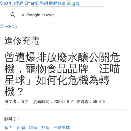
Smart自學網
Smart自學網 財經好讀
MENU
進修充電
曾遭爆排放廢水釀公關危
機，寵物食品品牌「汪喵
星球」如何化危機為轉
機？
撰文者：食力 更新時間：2023-06-21
瀏覽數：59,518
關鍵字：
食力
寵物
罐頭
鮮食
汪喵星球