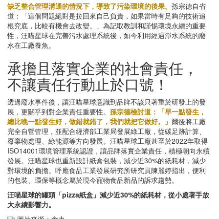
缺乏整合管理溝通的情況下，導致了污染環境的後果。
孫宗德自省
道：「這個問題絕對是拉回來自己負責，如果當時有足夠的技術追
根究底，比較有機會去改變。」為記取教訓和謹惕環境永續的重要
性，汪喵星球在完善污水處理系統後，如今利用經過淨水系統的廢
水在工廠養魚。
承擔且落實企業的社會責任，
不讓責任行動止於口號！
透過廢水事件後，讓汪喵星球意識到品牌不該只著重於研發上的發
展，更關乎到對企業責任重要性。
孫宗德檢討道：「早一點發生，
總比晚一點發生好，做錯就錯了，我們就把它做好。」
爾後將工廠
完全自營管理，並配合經濟部工業局發展綠工廠，從碳足跡計算、
廢棄物處理、綠能源等方向發展。汪喵星球工廠甚至於2022年取得
ISO14001環境管理系統認證，讓品牌落實企業責任，積極朝向永續
發展。汪喵星球也重新設計紙盒包裝，減少近30%的紙耗材，減少
對環境的負擔。呼應食品工業發展研究所研究員陳麗婷指出，便利
的包裝、環保等概念屬於現今寵物食品新品的訴求趨勢。
汪喵星球的罐頭「pizza紙盒」減少近30%的紙耗材，從小處著手放
大永續影響力。