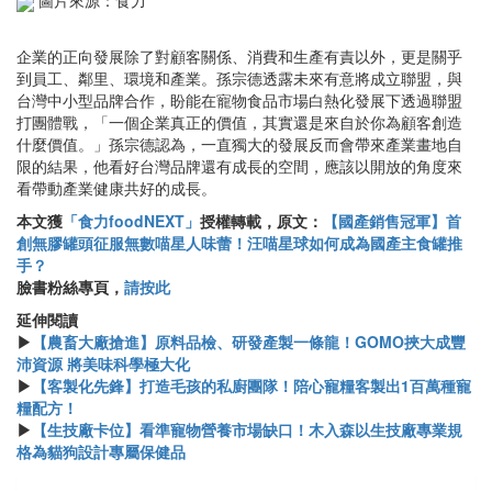
圖片來源：食力
企業的正向發展除了對顧客關係、消費和生產有責以外，更是關乎
到員工、鄰里、環境和產業。孫宗德透露未來有意將成立聯盟，與
台灣中小型品牌合作，盼能在寵物食品市場白熱化發展下透過聯盟
打團體戰，「一個企業真正的價值，其實還是來自於你為顧客創造
什麼價值。」孫宗德認為，一直獨大的發展反而會帶來產業畫地自
限的結果，他看好台灣品牌還有成長的空間，應該以開放的角度來
看帶動產業健康共好的成長。
本文獲
「食力foodNEXT」
授權轉載，原文：
【國產銷售冠軍】首
創無膠罐頭征服無數喵星人味蕾！汪喵星球如何成為國產主食罐推
手？
臉書粉絲專頁，
請按此
延伸閱讀
▶
【農畜大廠搶進】原料品檢、研發產製一條龍！GOMO挾大成豐
沛資源 將美味科學極大化
▶
【客製化先鋒】打造毛孩的私廚團隊！陪心寵糧客製出1百萬種寵
糧配方！
▶
【生技廠卡位】看準寵物營養市場缺口！木入森以生技廠專業規
格為貓狗設計專屬保健品