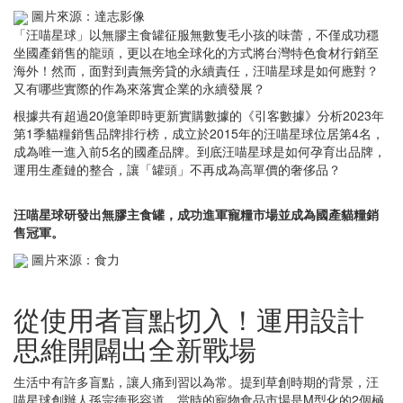
圖片來源：達志影像
「汪喵星球」以無膠主食罐征服無數隻毛小孩的味蕾，不僅成功穩
坐國產銷售的龍頭，更以在地全球化的方式將台灣特色食材行銷至
海外！然而，面對到責無旁貸的永續責任，汪喵星球是如何應對？
又有哪些實際的作為來落實企業的永續發展？
根據共有超過20億筆即時更新實購數據的《引客數據》分析2023年
第1季貓糧銷售品牌排行榜，成立於2015年的汪喵星球位居第4名，
成為唯一進入前5名的國產品牌。到底汪喵星球是如何孕育出品牌，
運用生產鏈的整合，讓「罐頭」不再成為高單價的奢侈品？
汪喵星球研發出無膠主食罐，成功進軍寵糧市場並成為國產貓糧銷
售冠軍。
圖片來源：食力
從使用者盲點切入！運用設計
思維開闢出全新戰場
生活中有許多盲點，讓人痛到習以為常。提到草創時期的背景，汪
喵星球創辦人孫宗德形容道，當時的寵物食品市場是M型化的2個極