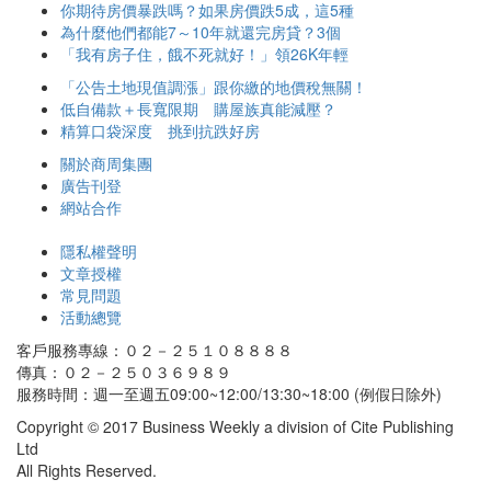
你期待房價暴跌嗎？如果房價跌5成，這5種
為什麼他們都能7～10年就還完房貸？3個
「我有房子住，餓不死就好！」領26K年輕
「公告土地現值調漲」跟你繳的地價稅無關！
低自備款＋長寬限期 購屋族真能減壓？
精算口袋深度 挑到抗跌好房
關於商周集團
廣告刊登
網站合作
隱私權聲明
文章授權
常見問題
活動總覽
客戶服務專線：０２－２５１０８８８８
傳真：０２－２５０３６９８９
服務時間：週一至週五09:00~12:00/13:30~18:00 (例假日除外)
Copyright © 2017 Business Weekly a division of Cite Publishing
Ltd
All Rights Reserved.