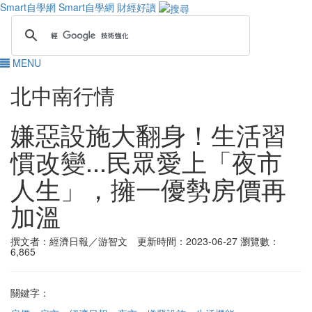
Smart自學網
Smart自學網 財經好讀
MENU
北中南行情
嫌惡設施大翻身！生活習
慣改變...民眾愛上「夜市
人生」，擁一優勢房價再
加溫
撰文者：經濟日報／游智文 更新時間：2023-06-27
瀏覽數：
6,865
關鍵字：