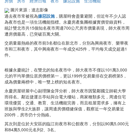
房價
房市
經濟日報
夜市
嫌惡設施
生活機能
圖片來源：達志影像
過去夜市常被視為
嫌惡設施
，購屋時會盡量避開，但近年不少人認
為夜市也是一項生活機能指標。永慶房產集團根據實價登錄資料，
統計雙北市共15個知名夜市周邊700公尺房市價量表現，師大夜市周
遭房價最高，已突破百萬大關。
交易量最熱絡的夜市前3名都位在新北市，分別為興南夜市、樂華夜
市和三和夜市，其中興南夜市一年成交425件，平均每天成交超過1
件。
根據永慶統計，在雙北的知名夜市中，師大夜市不僅以101萬3,000
元的平均單價位居房價榜第一，更以199件交易量排在交易榜第5，
成為價量兩榜中，唯一雙上榜的知名夜市。
永慶房屋研展中心副理陳金萍分析，師大夜市因緊鄰國立師範大學
而得名。鄰近捷運古亭站與台電大樓站，商家種類多元，周邊住宅
環境優質，交通、教育、生活機能完善，而且租屋需求多，擁有上
班族與學生2大族群，讓周邊房價穩健保值，觀察近一年交易量近
200件，房市仍十分熱絡。
其次則是位於大安區的臨江街夜市和公館夜市，分別以90萬5,000元
和84萬5,000元名列2、3名。