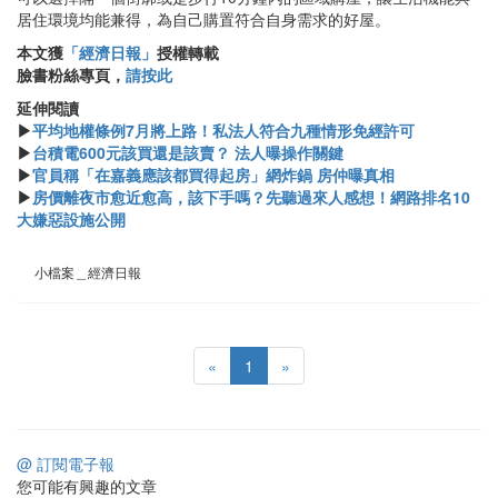
居住環境均能兼得，為自己購置符合自身需求的好屋。
本文獲
「經濟日報」
授權轉載
臉書粉絲專頁，
請按此
延伸閱讀
▶
平均地權條例7月將上路！私法人符合九種情形免經許可
▶
台積電600元該買還是該賣？ 法人曝操作關鍵
▶
官員稱「在嘉義應該都買得起房」網炸鍋 房仲曝真相
▶
房價離夜市愈近愈高，該下手嗎？先聽過來人感想！網路排名10
大嫌惡設施公開
小檔案＿經濟日報
«
1
»
@ 訂閱電子報
您可能有興趣的文章