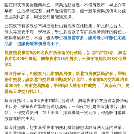
臨江街夜市美食攤商林立，商業活動發達，不僅有夜市，早上亦有
早市，生活機能完整，雖靠近信義商圈，但一般消費與房價均比信
義區親民許多，周邊交易量能獲支撐。
公館夜市有多線公車與捷運松山新店線在此匯集，加上鄰近台大、
師大等重要學府，學校多，學生多造就了有許多經濟美味的特色小
吃與餐廳林立，不過，也因
學生租屋需求多，讓周邊小坪數住宅產
品多，也讓房屋單價居高不下。
觀察交易量前5名知名夜市所坐落的行政區，新北市占前3名，興南
夜市以425件奪冠，樂華夜市318件居次，三和夜市則以248件位居
第3。
陳金萍表示，相較於台北市的高房價，新北市房價親民許多，帶動
房市交易，讓新北市交易量明顯高於台北市，夜市前5名交易量均直
逼200件，房市交易熱絡，平均每2天就有1件成交，「興南夜市」更
是每天成交1件以上。
陳金萍指出，這3個夜市均鄰近捷運站，興南夜市位在捷運南勢角站
出口旁，樂華夜市緊鄰捷運頂溪站，三和夜市則是靠近捷運台北橋
站，不僅交通便利，加上美食、採買機能一次到位，都是吸引購屋
族群進駐的主因。
陳金萍提醒，想要享受夜市的便利機能卻想遠離洶湧人流的民眾，
可以選擇隔一個街廓或是步行10分鐘內的區域購屋，讓生活機能與